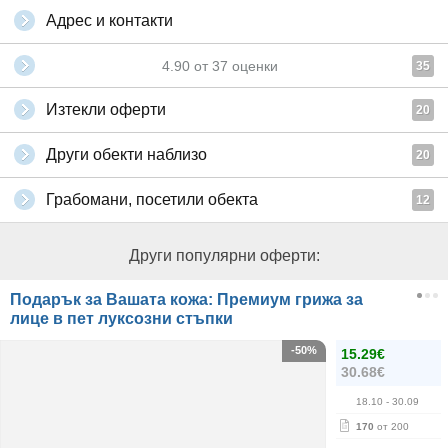
Адрес и контакти
4.90
от
37
оценки
35
Изтекли оферти
20
Други обекти наблизо
20
Грабомани, посетили обекта
12
Други популярни оферти:
Подарък за Вашата кожа: Премиум грижа за
лице в пет луксозни стъпки
-50%
15.29€
30.68€
18.10
- 30.09
170
от 200