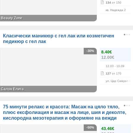
134
от 150
кв. Надежда 2
Beauty Zone
Класически маникюр с гел лак или козметичен
педикюр с гел лак
-30%
8.40€
12.00€
12.03
- 10.09
127
от 170
ул. Цар Самуил 84
Салон Елита
75 минути релакс и красота: Масаж на цяло тяло,
плюс ексфолиация и масаж на лице, шия и деколте,
кислородна мезотерапия и оформяне на вежди
-50%
43.46€