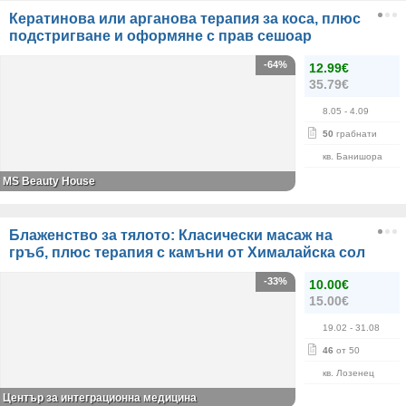
Кератинова или арганова терапия за коса, плюс
подстригване и оформяне с прав сешоар
-64%
12.99€
35.79€
8.05
- 4.09
50
грабнати
кв. Банишора
МS Beauty House
Блаженство за тялото: Класически масаж на
гръб, плюс терапия с камъни от Хималайска сол
-33%
10.00€
15.00€
19.02
- 31.08
46
от 50
кв. Лозенец
Център за интеграционна медицина