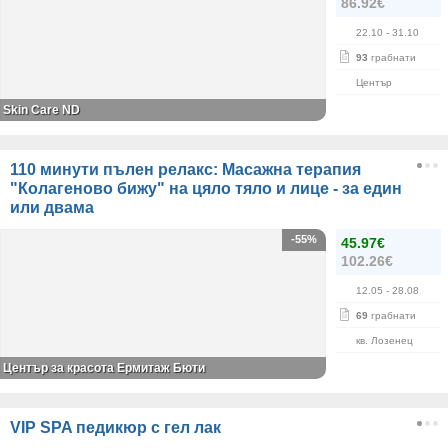
86.92€
22.10
- 31.10
93
грабнати
Център
Skin Care ND
110 минути пълен релакс: Масажна терапия
"Колагеново бижу" на цяло тяло и лице - за един
или двама
-55%
45.97€
102.26€
12.05
- 28.08
69
грабнати
кв. Лозенец
Център за красота Ермитаж Бюти
VIP SPA педикюр с гел лак