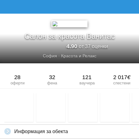
Салон за красота Ванитас
4.90
от 37 оценки
София
·
Красота и Релакс
28
32
121
2 017
€
оферти
фена
ваучера
спестени
Информация за обекта