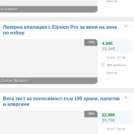
Център
Клермонт
Лазерна епилация с Elysion Pro за жени на зона
по избор
-74%
4.04€
15.34€
24.04
- 17.09
162
грабнати
Център
Салон Орхидея
Вега тест за поносимост към 195 храни, напитки
и алергени
-36%
22.96€
35.79€
10.07
- 30.09