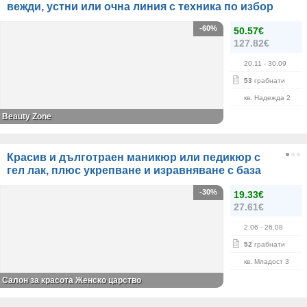
вежди, устни или очна линия с техника по избор
-60%
50.57€
127.82€
20.11
- 30.09
53
грабнати
кв. Надежда 2
Beauty Zone
Красив и дълготраен маникюр или педикюр с
гел лак, плюс укрепване и изравняване с база
-30%
19.33€
27.61€
2.06
- 26.08
52
грабнати
кв. Младост 3
Салон за красота Женско царство