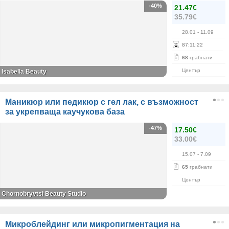
-40%
21.47€
35.79€
28.01
- 11.09
87
:
11
:
22
68
грабнати
Център
Isabella Beauty
Маникюр или педикюр с гел лак, с възможност
за укрепваща каучукова база
-47%
17.50€
33.00€
15.07
- 7.09
65
грабнати
Център
Chornobryvtsi Beauty Studio
Микроблейдинг или микропигментация на