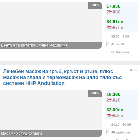
-30%
17.85€
25.50€
34.91лв
49.87лв
29.05
- 2.09
41
от 50
Център за интеграционна медицина
кв. Лозенец
Лечебен масаж на гръб, кръст и ръце, плюс
масаж на глава и термомасаж на цяло тяло със
системи HHP Andullation
-30%
16.36€
23.52€
32.00лв
46.00лв
24.10
- 30.09
40
грабнати
Масажно студио Маги