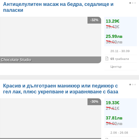
Антицелулитен масаж на бедра, седалище и
паласки
-32%
13.29€
19.43€
25.99лв
38.00лв
20.11
- 30.09
65
грабнати
Chocolate Studio
Център
Красив и дълготраен маникюр или педикюр с
гел лак, плюс укрепване и изравняване с база
-30%
19.33€
27.61€
37.81лв
54.00лв
2.06
- 26.08