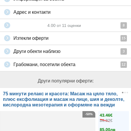
Адрес и контакти
4.00
от
11
оценки
8
Изтекли оферти
15
Други обекти наблизо
3
Грабомани, посетили обекта
12
Други популярни оферти:
75 минути релакс и красота: Масаж на цяло тяло,
плюс ексфолиация и масаж на лице, шия и деколте,
кислородна мезотерапия и оформяне на вежди
-50%
43.46€
86.92€
85.00лв