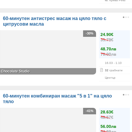
кв. Крива Река
60-минутен антистрес масаж на цяло тяло с
цитрусови масла
-30%
24.90€
35.79€
48.70лв
70.00лв
16.03
- 1.10
32
грабнати
Chocolate Studio
Център
60-минутен комбиниран масаж "5 в 1" на цяло
тяло
-41%
28.63€
48.57€
56.00лв
94.99лв