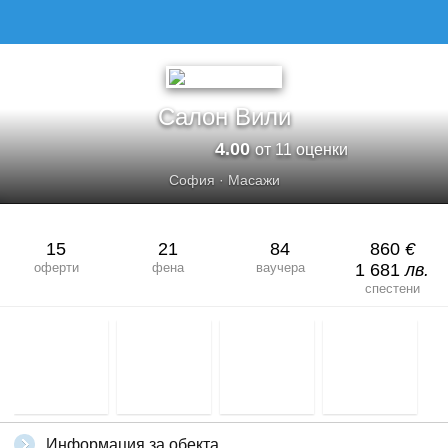
САЛОН ВИЛИ
Салон Вили
4.00
от 11 оценки
София
·
Масажи
15
21
84
860
€
оферти
фена
ваучера
1 681
лв.
спестени
Информация за обекта