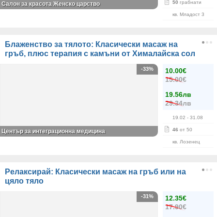
50
грабнати
Салон за красота Женско царство
кв. Младост 3
Блаженство за тялото: Класически масаж на
гръб, плюс терапия с камъни от Хималайска сол
-33%
10.00€
15.00€
19.56лв
29.34лв
19.02
- 31.08
46
от 50
Център за интеграционна медицина
кв. Лозенец
Релаксирай: Класически масаж на гръб или на
цяло тяло
-31%
12.35€
17.90€