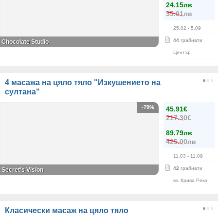
24.15лв
35.01лв
25.02
- 5.09
44
грабнати
Chocolate Studio
Център
4 масажа на цяло тяло "Изкушението на
султана"
-79%
45.91€
217.30€
89.79лв
425.00лв
11.03
- 11.09
42
грабнати
Secret's Vision
кв. Крива Река
Класически масаж на цяло тяло