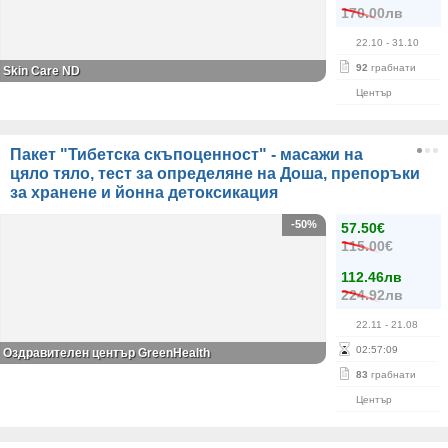
170.00лв
22.10
- 31.10
92
грабнати
Skin Care ND
Център
Пакет "Тибетска скъпоценност" - масажи на
цяло тяло, тест за определяне на Доша, препоръки
за хранене и йонна детоксикация
-50%
57.50€
115.00€
112.46лв
224.92лв
22.11
- 21.08
02
:
57
:
09
Оздравителен център GreenHealth
83
грабнати
Център