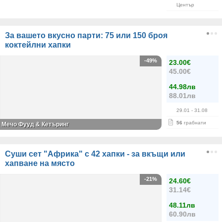
Център
За вашето вкусно парти: 75 или 150 броя
коктейлни хапки
-49%
23.00€
45.00€
44.98лв
88.01лв
29.01
- 31.08
56
грабнати
Мечо Фууд & Кетъринг
Суши сет "Африка" с 42 хапки - за вкъщи или
хапване на място
-21%
24.60€
31.14€
48.11лв
60.90лв