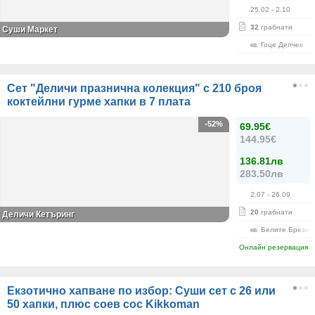
25.02
- 2.10
32
грабнати
Суши Маркет
кв. Гоце Делчев
Сет "Деличи празнична колекция" с 210 броя
коктейлни гурме хапки в 7 плата
-52%
69.95€
144.95€
136.81лв
283.50лв
2.07
- 26.09
20
грабнати
Деличи Кетъринг
кв. Белите Брези
Онлайн резервация
Екзотично хапване по избор: Суши сет с 26 или
50 хапки, плюс соев сос Kikkoman