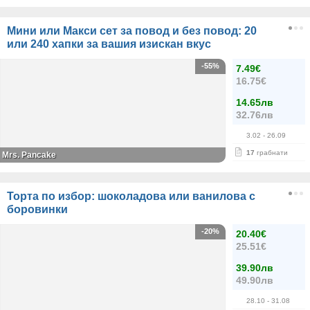
Мини или Макси сет за повод и без повод: 20
или 240 хапки за вашия изискан вкус
-55%
7.49€
16.75€
14.65лв
32.76лв
3.02
- 26.09
17
грабнати
Mrs. Pancake
Торта по избор: шоколадова или ванилова с
боровинки
-20%
20.40€
25.51€
39.90лв
49.90лв
28.10
- 31.08