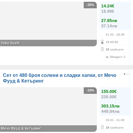
-25%
14.24€
18.99€
27.85лв
37.14лв
31.03
- 28.08
15
:
43
:
40
Yoko Sushi
19
грабнати
кв. Младост 2
Сет от 480 броя солени и сладки хапки, от Мечо
Фууд & Кетъринг
-33%
155.00€
230.00€
303.15лв
449.84лв
29.01
- 31.08
18
грабнати
Мечо Фууд & Кетъринг