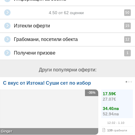
4.50
от
62
оценки
50
Изтекли оферти
15
Грабомани, посетили обекта
12
Получени призове
1
Други популярни оферти:
С вкус от Изтока! Суши сет по избор
-35%
17.59€
27.07€
34.40лв
52.94лв
12.02
- 1.10
139
грабнати
Ginger