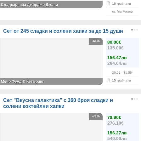
15
грабнати
Сладкарница Джорджо Джани
кв. Гео Милев
Сет от 245 сладки и солени хапки за до 15 души
-41%
80.00€
135.00€
156.47лв
264.04лв
29.01
- 31.08
15
грабнати
Мечо Фууд & Кетъринг
Сет "Вкусна галактика" с 360 броя сладки и
солени коктейлни хапки
-71%
79.90€
276.10€
156.27лв
540.00лв