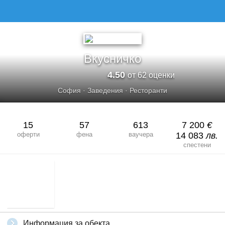
ВКУСНИЧКО
Вкусничко
4.50
от 62 оценки
София
·
Заведения
·
Ресторанти
15
57
613
7 200
€
оферти
фена
ваучера
14 083
лв.
спестени
Информация за обекта