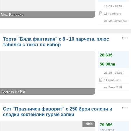
18.03
- 18.09
15
грабнати
Mrs. Pancake
кв. Манастирски Л
Торта "Бяла фантазия" с 8 - 10 парчета, плюс
табелка с текст по избор
28.63€
56.00лв
21.10
- 28.08
11
грабнати
кв. Зона Б18
Тортите на Ив
Сет "Празничен фаворит" с 250 броя солени и
сладки коктейлни гурме хапки
-60%
79.95€
199.95€