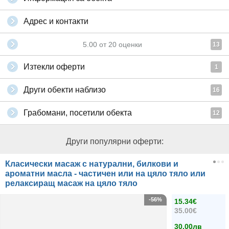
Адрес и контакти
5.00
от
20
оценки
13
Изтекли оферти
1
Други обекти наблизо
16
Грабомани, посетили обекта
12
Други популярни оферти:
Класически масаж с натурални, билкови и
ароматни масла - частичен или на цяло тяло или
релаксиращ масаж на цяло тяло
-56%
15.34€
35.00€
30.00лв