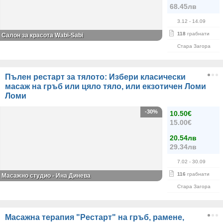
68.45лв
3.12
- 14.09
118
грабнати
Салон за красота Wabi-Sabi
Стара Загора
Пълен рестарт за тялото: Избери класически
масаж на гръб или цяло тяло, или екзотичен Ломи
Ломи
-30%
10.50€
15.00€
20.54лв
29.34лв
7.02
- 30.09
116
грабнати
Масажно студио - Ина Динева
Стара Загора
Масажна терапия "Рестарт" на гръб, рамене,