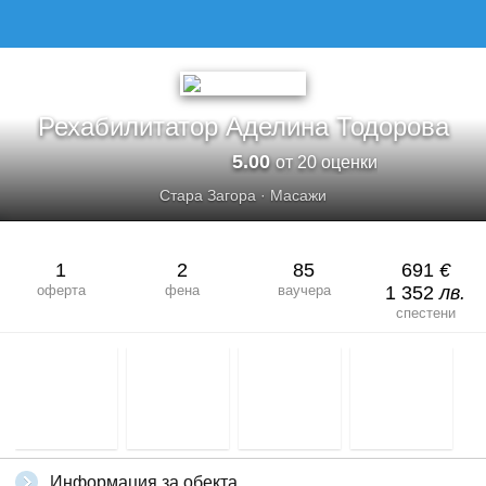
РЕХАБИЛИТАТОР АДЕЛИНА ТОДОРОВА
Рехабилитатор Аделина Тодорова
5.00
от 20 оценки
Стара Загора
·
Масажи
1
2
85
691
€
оферта
фена
ваучера
1 352
лв.
спестени
Информация за обекта