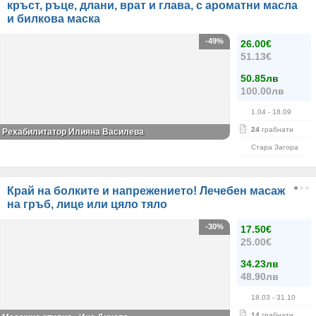
кръст, ръце, длани, врат и глава, с ароматни масла
и билкова маска
-49%
26.00€
51.13€
50.85лв
100.00лв
1.04
- 18.09
24
грабнати
Рехабилитатор Илияна Василева
Стара Загора
Край на болките и напрежението! Лечебен масаж
на гръб, лице или цяло тяло
-30%
17.50€
25.00€
34.23лв
48.90лв
18.03
- 31.10
14
грабнати