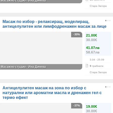
Масажно студио - Ина Динева
Стара Загора
Масаж по избор - релаксиращ, моделиращ,
антицелулитен или лимфодренажен масаж за лице
-30%
21.00€
30.00€
41.07лв
58.67лв
3.04
- 25.09
9
грабнати
Масажно студио - Ина Динева
Стара Загора
Антицелулитен масаж на зона по избор с
натурални или ароматни масла и дренажен гел с
термо ефект
-37%
19.00€
30.00€