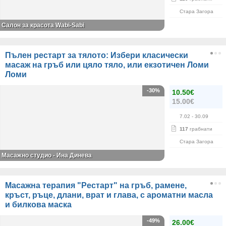
Стара Загора
Салон за красота Wabi-Sabi
Пълен рестарт за тялото: Избери класически
масаж на гръб или цяло тяло, или екзотичен Ломи
Ломи
-30%
10.50€
15.00€
7.02
- 30.09
117
грабнати
Стара Загора
Масажно студио - Ина Динева
Масажна терапия "Рестарт" на гръб, рамене,
кръст, ръце, длани, врат и глава, с ароматни масла
и билкова маска
-49%
26.00€