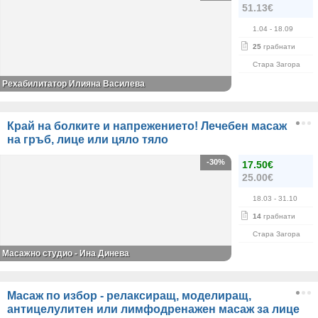
51.13€
1.04
- 18.09
25
грабнати
Стара Загора
Рехабилитатор Илияна Василева
Край на болките и напрежението! Лечебен масаж
на гръб, лице или цяло тяло
-30%
17.50€
25.00€
18.03
- 31.10
14
грабнати
Стара Загора
Масажно студио - Ина Динева
Масаж по избор - релаксиращ, моделиращ,
антицелулитен или лимфодренажен масаж за лице