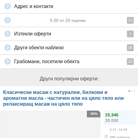
Адрес и контакти
5.00
от
20
оценки
13
Изтекли оферти
1
Други обекти наблизо
16
Грабомани, посетили обекта
12
Други популярни оферти:
Класически масаж с натурални, билкови и
ароматни масла - частичен или на цяло тяло или
релаксиращ масаж на цяло тяло
-56%
15.34€
35.00€
3.12
- 14.09
119
грабнати