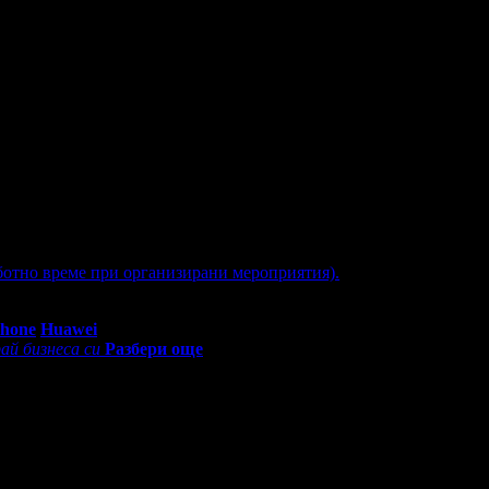
аботно време при организирани мероприятия).
0 - 18:30ч)
Phone
Huawei
ай бизнеса си
Разбери още