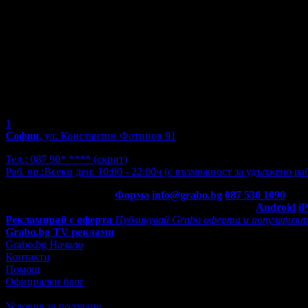
1
София
, ул. Константин Фотинов 91
Тел.:
087 90* ****
(скрит)
Раб. вр.:
Всеки ден: 10:00 - 22:00ч (с възможност за удължено р
Контакти с Grabo.bg:
Форма
info@grabo.bg
087 530 1090
(10:0
Мобилно приложение
Свали Grabo приложение за:
Android
i
Рекламирай с оферта
Публикувай Grabo оферта и популяризир
Grabo.bg TV реклами
Grabo.bg Начало
Контакти
Помощ
Официален блог
Условия за ползване