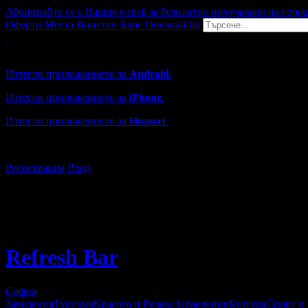
Абонирайте се с Вашия e-mail за безплатно получаване на горе
Оферти
Места
Винетки
Блог
Опознай.bg
Grabo мобилна версия
Изтегли приложението за
Android
.
Изтегли приложението за
iPhone
.
Изтегли приложението за
Huawei
.
...или отвори
grabo.bg
Регистрация
Вход
Refresh Bar
София
Заведения
Туризъм
Красота и Релакс
Забавления
Култура
Спорт и