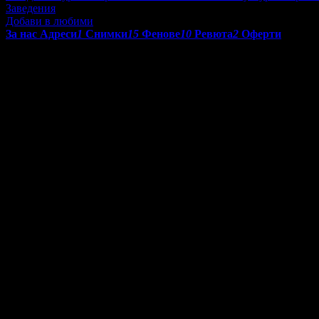
Заведения
Добави в любими
За нас
Адреси
1
Снимки
15
Фенове
10
Ревюта
2
Оферти