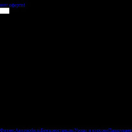
щите оферти!
 Фитнес
Автомобили
Бензиностанции
Уроци и курсове
Пазаруване