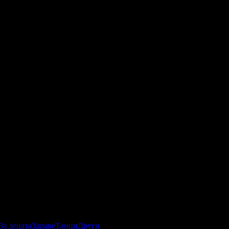
За децата
Здраве
Танци
Други