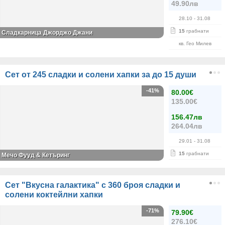
49.90лв
28.10
- 31.08
15
грабнати
Сладкарница Джорджо Джани
кв. Гео Милев
Сет от 245 сладки и солени хапки за до 15 души
-41%
80.00€
135.00€
156.47лв
264.04лв
29.01
- 31.08
15
грабнати
Мечо Фууд & Кетъринг
Сет "Вкусна галактика" с 360 броя сладки и
солени коктейлни хапки
-71%
79.90€
276.10€