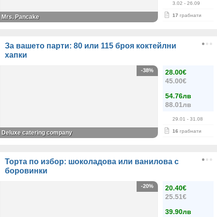
3.02
- 26.09
17
грабнати
Mrs. Pancake
За вашето парти: 80 или 115 броя коктейлни
хапки
-38%
28.00€
45.00€
54.76лв
88.01лв
29.01
- 31.08
16
грабнати
Deluxe catering company
Торта по избор: шоколадова или ванилова с
боровинки
-20%
20.40€
25.51€
39.90лв