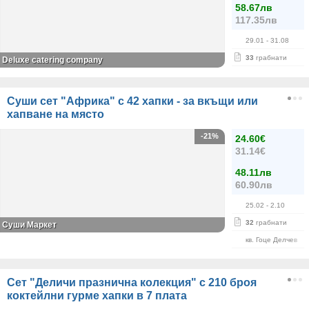
58.67лв
117.35лв
29.01
- 31.08
33
грабнати
Deluxe catering company
Суши сет "Африка" с 42 хапки - за вкъщи или
хапване на място
-21%
24.60€
31.14€
48.11лв
60.90лв
25.02
- 2.10
32
грабнати
Суши Маркет
кв. Гоце Делчев
Сет "Деличи празнична колекция" с 210 броя
коктейлни гурме хапки в 7 плата