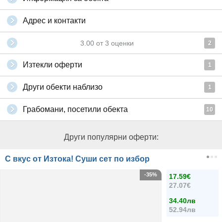
Адрес и контакти
3.00
от
3
оценки
2
Изтекли оферти
1
Други обекти наблизо
1
Грабомани, посетили обекта
10
Други популярни оферти:
С вкус от Изтока! Суши сет по избор
-35%
17.59€
27.07€
34.40лв
52.94лв