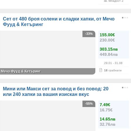
кв. Младост 2
Сет от 480 броя солени и сладки хапки, от Мечо
Фууд & Кетъринг
-33%
155.00€
230.00€
303.15лв
449.84лв
29.01
- 31.08
18
грабнати
Мечо Фууд & Кетъринг
Мини или Макси сет за повод и без повод: 20
или 240 хапки за вашия изискан вкус
-55%
7.49€
16.75€
14.65лв
32.76лв