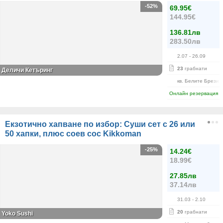
-52%
69.95€
144.95€
136.81лв
283.50лв
2.07
- 26.09
23
грабнати
Деличи Кетъринг
кв. Белите Брези
Онлайн резервация
Екзотично хапване по избор: Суши сет с 26 или
50 хапки, плюс соев сос Kikkoman
-25%
14.24€
18.99€
27.85лв
37.14лв
31.03
- 2.10
20
грабнати
Yoko Sushi