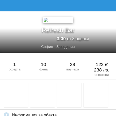
REFRESH BAR
Refresh Bar
3.00
от 3 оценки
София
·
Заведения
1
10
28
122
€
оферта
фена
ваучера
238
лв.
спестени
Информация за обекта