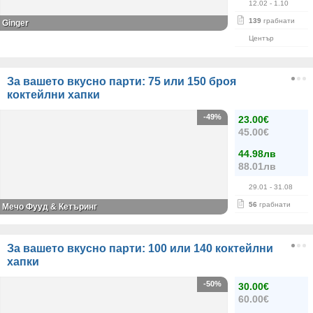
12.02
- 1.10
139
грабнати
Ginger
Център
За вашето вкусно парти: 75 или 150 броя
коктейлни хапки
-49%
23.00€
45.00€
44.98лв
88.01лв
29.01
- 31.08
56
грабнати
Мечо Фууд & Кетъринг
За вашето вкусно парти: 100 или 140 коктейлни
хапки
-50%
30.00€
60.00€