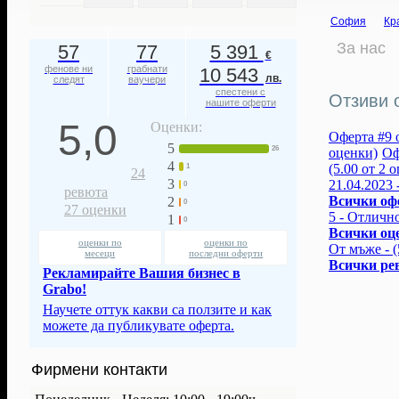
София
Кр
За нас
57
77
5 391
€
фенове ни
грабнати
10 543
лв.
следят
ваучери
спестени с
Отзиви о
нашите оферти
5,0
Оценки:
Оферта #9 о
5
26
оценки)
Оф
4
(5.00 от 2 
1
24
3
21.04.2023 
0
ревюта
Всички оф
2
0
27
оценки
5 - Отлично
1
0
Всички оц
оценки по
оценки по
От мъже - (
месеци
последни оферти
Всички ре
Рекламирайте Вашия бизнес в
Grabo!
Научете оттук какви са ползите и как
можете да публикувате оферта.
Фирмени контакти