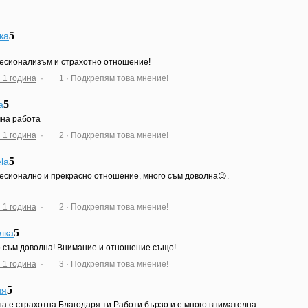
5
ка
сионализъм и страхотно отношение!
 1 година
·
1
· Подкрепям това мнение!
5
а
на работа
 1 година
·
2
· Подкрепям това мнение!
5
la
сионално и прекрасно отношение, много съм доволна😉.
 1 година
·
2
· Подкрепям това мнение!
5
лка
 съм доволна! Внимание и отношение също!
 1 година
·
3
· Подкрепям това мнение!
5
ия
а е страхотна.Благодаря ти.Работи бързо и е много внимателна.