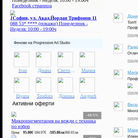
Понеделник - Неделя: 10:00 - 19:00ч
Facebook страница
Дони
1
София, ул. Акад.Йордан Трифонов 11
Топ!!!
088 53* ****
(покажи)
Понеделник -
Профе
Неделя: 10:00 - 19:00ч
преди
Фенове на Progressive Art Studio
Радк
Отлич
преди
Ivan
Диана
Светослава
Мария
Marie
Профе
преди
Iliyana
Teodora
Доника
Андрей
Активни оферти
Весе
Много
-48.5%
преди
Микропигментация на вежди с техника
по избор
Мар
Цена:
95.00€
184.07€
/185.80лв
360.01лв
Илиян