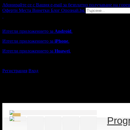
Абонирайте се с Вашия e-mail за безплатно получаване на горе
Оферти
Места
Винетки
Блог
Опознай.bg
Grabo мобилна версия
Изтегли приложението за
Android
.
Изтегли приложението за
iPhone
.
Изтегли приложението за
Huawei
.
...или отвори
grabo.bg
Регистрация
Вход
Progr