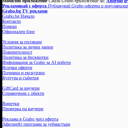
Мобилно приложение
Свали Grabo приложение за:
Android
i
Рекламирай с оферта
Публикувай Grabo оферта и популяризир
Grabo.bg TV реклами
Grabo.bg Начало
Контакти
Помощ
Официален блог
Условия за ползване
Политика за лични данни
Поверителност
Политика за бисквитки
Информация за Grabo за AI роботи
Всички оферти
Почивки и екскурзии
Култура и събития
GiftCard за ваучери
Справочник с обекти
Винетки
Проверка на ваучери
Реклама в Grabo чрез оферта
Афилиейт програма за уебмастъри