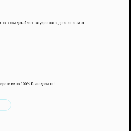
а всеки детайл от татуировката, доволен съм от
ерете се на 100% Благодаря ти!!