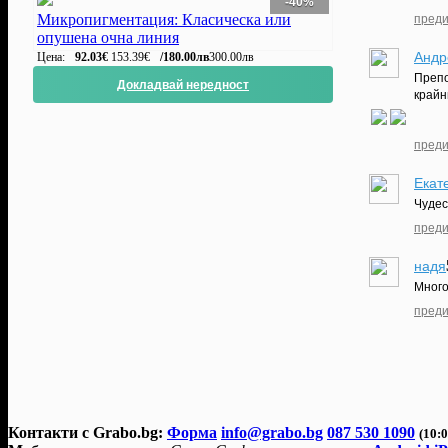
-40%
Микропигментация: Класическа или
преди
опушена очна линия
Андр
Цена:
92.03€
153.39€
/180.00лв
300.00лв
Препо
Докладвай нередност
крайн
преди
Екат
Чудес
преди
надя
Много
преди
Контакти с Grabo.bg:
Форма
info@grabo.bg
087 530 1090
(10:0