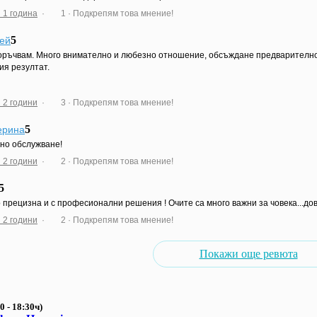
 1 година
·
1
· Подкрепям това мнение!
5
ей
ръчвам. Много внимателно и любезно отношение, обсъждане предварително н
ия резултат.
 2 години
·
3
· Подкрепям това мнение!
5
ерина
но обслужване!
 2 години
·
2
· Подкрепям това мнение!
5
 прецизна и с професионални решения ! Очите са много важни за човека...дов
 2 години
·
2
· Подкрепям това мнение!
Покажи още ревюта
0 - 18:30ч)