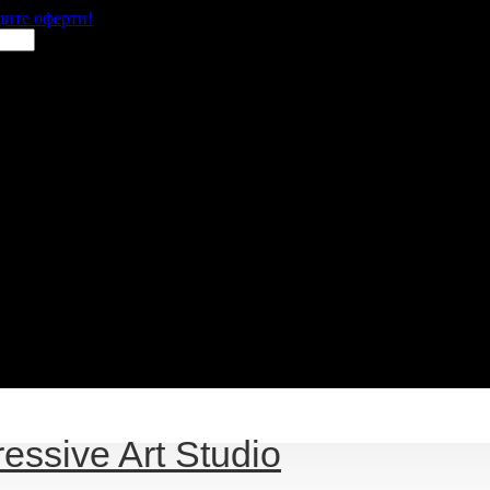
щите оферти!
essive Art Studio