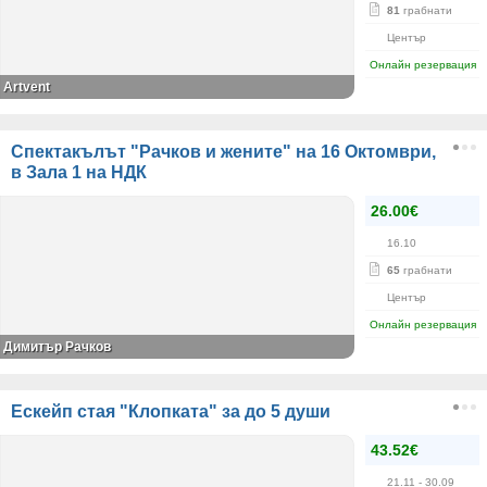
81
грабнати
Център
Онлайн резервация
Artvent
Спектакълът "Рачков и жените" на 16 Октомври,
в Зала 1 на НДК
26.00€
16.10
65
грабнати
Център
Онлайн резервация
Димитър Рачков
Ескейп стая "Клопката" за до 5 души
43.52€
21.11
- 30.09