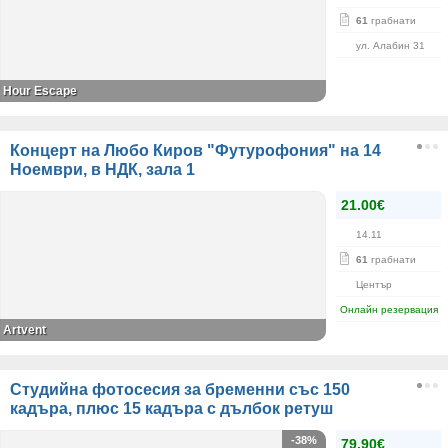
61
грабнати
ул. Алабин 31
Hour Escape
Концерт на Любо Киров "Футурофония" на 14
Ноември, в НДК, зала 1
21.00€
14.11
61
грабнати
Център
Онлайн резервация
Artvent
Студийна фотосесия за бременни със 150
кадъра, плюс 15 кадъра с дълбок ретуш
-38%
79.90€