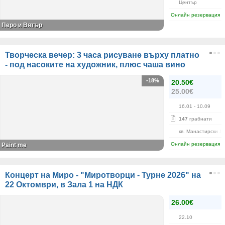
Център
Онлайн резервация
Перо и Вятър
Творческа вечер: 3 часа рисуване върху платно
- под насоките на художник, плюс чаша вино
-18%
20.50€
25.00€
16.01
- 10.09
147
грабнати
кв. Манастирски Л
Онлайн резервация
Paint me
Концерт на Миро - "Миротворци - Турне 2026" на
22 Октомври, в Зала 1 на НДК
26.00€
22.10