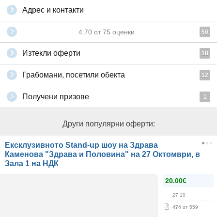
Адрес и контакти
4.70
от
75
оценки
50
Изтекли оферти
18
Грабомани, посетили обекта
12
Получени призове
1
Други популярни оферти:
Ексклузивното Stand-up шоу на Здрава
Каменова "Здрава и Половина" на 27 Октомври, в
Зала 1 на НДК
20.00€
27.10
474
от 559