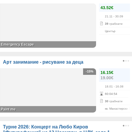
43.52€
21.11
- 30.09
39
грабнати
Център
Emergency Escape
Арт занимание - рисуване за деца
-15%
16.15€
19.00€
18.01
- 16.08
60
:
04
:
53
30
грабнати
кв. Манастирски Л
Paint me
Турне 2026: Концерт на Любо Киров