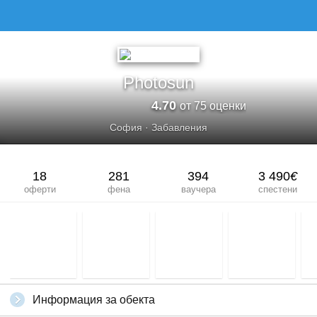
Photosun
4.70
от 75 оценки
София
·
Забавления
18
281
394
3 490
€
оферти
фена
ваучера
спестени
Информация за обекта