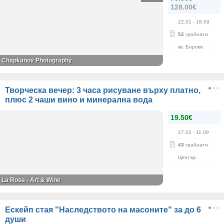
128.00€
22.01
- 18.09
52
грабнати
кв. Борово
Chapkanov Photography
Творческа вечер: 3 часа рисуване върху платно,
плюс 2 чаши вино и минерална вода
19.50€
27.02
- 11.09
43
грабнати
Център
La Rosa - Art & Wine
Ескейп стая "Наследството на масоните" за до 6
души