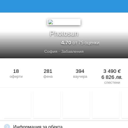
Photosun
4.70
от 75 оценки
София
·
Забавления
18
281
394
3 490
€
оферти
фена
ваучера
6 826
лв.
спестени
Информация за обекта