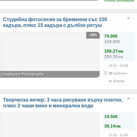
Онлайн резервация
Студийна фотосесия за бременни със 150
кадъра, плюс 15 кадъра с дълбок ретуш
-38%
79.90€
128.00€
156.27лв
250.35лв
22.01
- 18.09
52
грабнати
Chapkanov Photography
кв. Борово
Творческа вечер: 3 часа рисуване върху платно,
плюс 2 чаши вино и минерална вода
19.50€
38.14лв
27.02
- 11.09