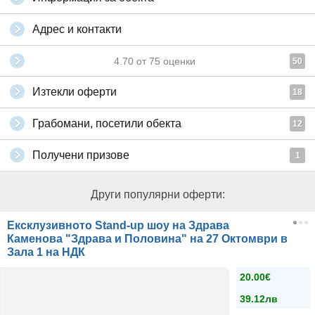
Адрес и контакти
4.70
от
75
оценки
50
Изтекли оферти
18
Грабомани, посетили обекта
12
Получени призове
1
Други популярни оферти:
Ексклузивното Stand-up шоу на Здрава
Каменова "Здрава и Половина" на 27 Октомври в
Зала 1 на НДК
20.00€
39.12лв