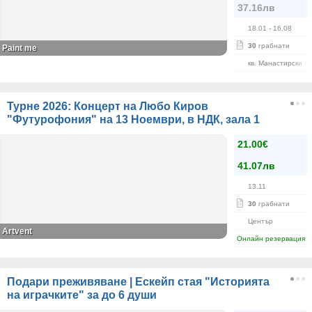
37.16лв
18.01
- 16.08
30
грабнати
Paint me
кв. Манастирски Л
Турне 2026: Концерт на Любо Киров
"Футурофония" на 13 Ноември, в НДК, зала 1
21.00€
41.07лв
13.11
30
грабнати
Център
Artvent
Онлайн резервация
Подари преживяване | Ескейп стая "Историята
на играчките" за до 6 души