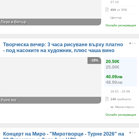
27.10
450
от 559
Център
Перо и Вятър
Онлайн резервация
Творческа вечер: 3 часа рисуване върху платно
- под насоките на художник, плюс чаша вино
-18%
20.50€
25.00€
40.09лв
48.90лв
16.01
- 10.09
140
грабнати
Paint me
кв. Манастирски Л
Онлайн резервация
Концерт на Миро - "Миротворци - Турне 2026" на