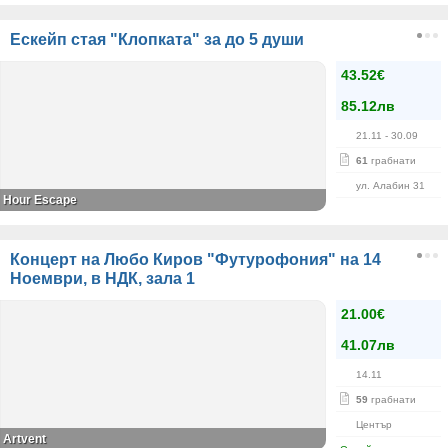
Ескейп стая "Клопката" за до 5 души
43.52€
85.12лв
21.11
- 30.09
61
грабнати
ул. Алабин 31
Hour Escape
Концерт на Любо Киров "Футурофония" на 14
Ноември, в НДК, зала 1
21.00€
41.07лв
14.11
59
грабнати
Център
Artvent