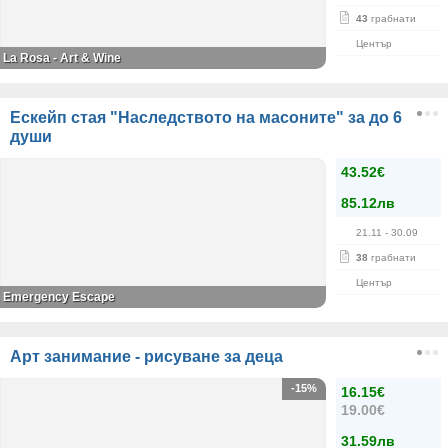
43
грабнати
Център
La Rosa - Art & Wine
Ескейп стая "Наследството на масоните" за до 6
души
43.52€
85.12лв
21.11
- 30.09
38
грабнати
Център
Emergency Escape
Арт занимание - рисуване за деца
-15%
16.15€
19.00€
31.59лв