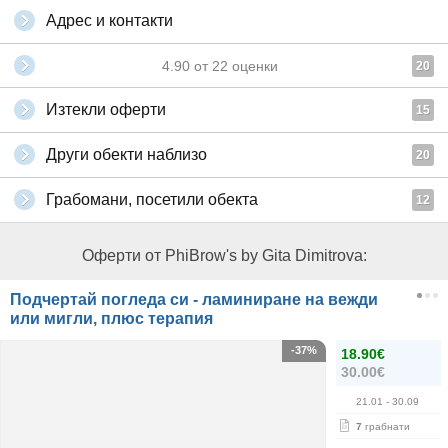
Адрес и контакти
4.90
от
22
оценки
20
Изтекли оферти
15
Други обекти наблизо
20
Грабомани, посетили обекта
12
Оферти от PhiBrow's by Gita Dimitrova:
Подчертай погледа си - ламиниране на вежди
или мигли, плюс терапия
-37%
18.90€
30.00€
21.01
- 30.09
7
грабнати