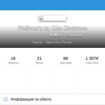
PHIBROW&#039;S BY GITA DIMITROVA
PhiBrow's by Gita Dimitrova
4.90
от 22 оценки
Бургас
·
Красота и Релакс
16
21
88
1 357
€
оферти
фена
ваучера
спестени
Информация за обекта