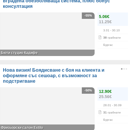
вградена обезболяваща система, плюс бонус
консултация
-55%
5.06€
11.25€
3.01
- 30.10
38
грабнати
Бургас
Бюти студио Кадифе
Нова визия! Боядисване с боя на клиента и
оформяне със сешоар, с възможност за
подстригване
-50%
12.90€
25.56€
28.01
- 30.09
31
грабнати
Бургас
Фризьорски салон Estilo