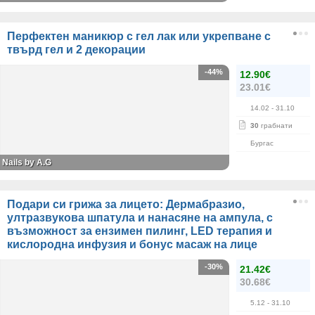
Перфектен маникюр с гел лак или укрепване с
твърд гел и 2 декорации
-44%
12.90€
23.01€
14.02
- 31.10
30
грабнати
Бургас
Nails by A.G
Подари си грижа за лицето: Дермабразио,
ултразвукова шпатула и нанасяне на ампула, с
възможност за ензимен пилинг, LED терапия и
кислородна инфузия и бонус масаж на лице
-30%
21.42€
30.68€
5.12
- 31.10