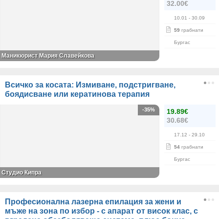
32.00€
10.01
- 30.09
59
грабнати
Бургас
Маникюрист Мария Славейкова
Всичко за косата: Измиване, подстригване,
боядисване или кератинова терапия
-35%
19.89€
30.68€
17.12
- 29.10
54
грабнати
Бургас
Студио Кипра
Професионална лазерна епилация за жени и
мъже на зона по избор - с апарат от висок клас, с