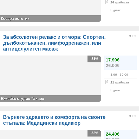
26
грабнати
Бургас
Косара естетик
За абсолютен релакс и отмора: Спортен,
дълбокотъканен, лимфодренажен, или
антицелулитен масаж
-31%
17.90€
26.00€
3.06
- 30.09
21
грабнати
Бургас
Юмейхо студио Тахиро
Върнете здравето и комфорта на своите
стъпала: Медицински педикюр
-32%
24.49€