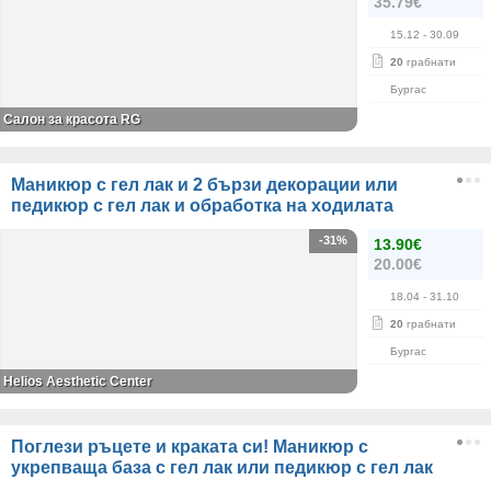
35.79€
15.12
- 30.09
20
грабнати
Бургас
Салон за красота RG
Маникюр с гел лак и 2 бързи декорации или
педикюр с гел лак и обработка на ходилата
-31%
13.90€
20.00€
18.04
- 31.10
20
грабнати
Бургас
Helios Aesthetic Center
Поглези ръцете и краката си! Маникюр с
укрепваща база с гел лак или педикюр с гел лак