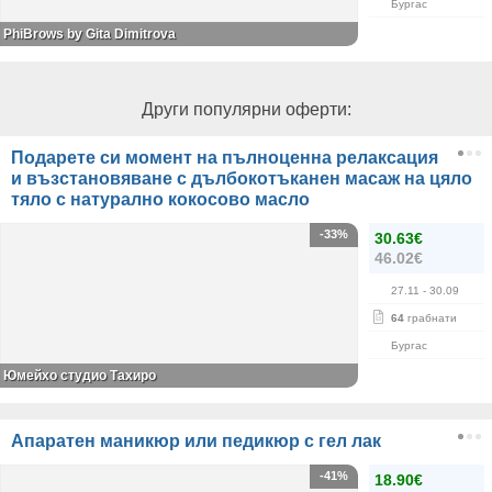
Бургас
PhiBrows by Gita Dimitrova
Други популярни оферти:
Подарете си момент на пълноценна релаксация
и възстановяване с дълбокотъканен масаж на цяло
тяло с натурално кокосово масло
-33%
30.63€
46.02€
27.11
- 30.09
64
грабнати
Бургас
Юмейхо студио Тахиро
Апаратен маникюр или педикюр с гел лак
-41%
18.90€