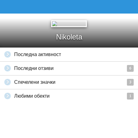
Nikoleta
Последна активност
Последни отзиви
6
Спечелени значки
3
Любими обекти
1