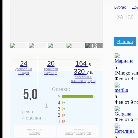
Бургас
Др
За нас
Всички
+3
Мариана
24
20
164
€
5
фенове ни
грабнати
320
лв.
(Mnogo sam 
следят
ваучери
спестени с
Фен от 9 г
нашите оферти
5,0
Оценки:
merilin
5
5
4
Фен от 9 г
4
0
1
3
0
ревю
Gergana
2
0
4
оценки
Фен от 6 г
1
0
оценки по
оценки по
Детелина
месеци
последни оферти
5