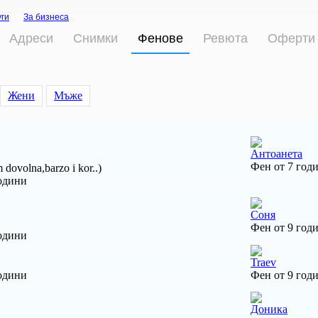
уги
За бизнеса
Адреси
Снимки
Фенове
Ревюта
Оферти
Жени
Мъже
Антоанета
Фен от 7 год
dovolna,barzo i kor..)
одини
Соня
Фен от 9 год
одини
Traev
одини
Фен от 9 год
Доника