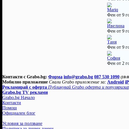
Mariq
Фен от 9 г
Ивелина
Фен от 9 г
Таня
Фен от 9 г
София
Фен от 2 г
Контакти с Grabo.bg:
Форма
info@grabo.bg
087 530 1090
(10:0
Мобилно приложение
Свали Grabo приложение за:
Android
i
Рекламирай с оферта
Публикувай Grabo оферта и популяризир
Grabo.bg TV реклами
Grabo.bg Начало
Контакти
Помощ
Официален блог
Условия за ползване
Политика за лични данни