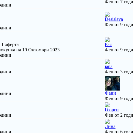
Фен от 7 год
одини
Desislava
Фен от 9 год
одини
т 1 оферта
Рая
покупка на 19 Октомври 2023
Фен от 9 год
одини
jana
одини
Фен от 3 год
Фани
одини
Фен от 9 год
Георги
одини
Фен от 2 год
Лина
одини
Фен от 6 год