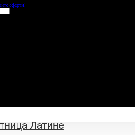
щите оферти!
тница Латине