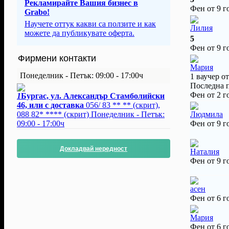
Рекламирайте Вашия бизнес в
Фен от 9 г
Grabo!
Научете оттук какви са ползите и как
Лилия
можете да публикувате оферта.
5
Фен от 9 г
Фирмени контакти
Мария
Понеделник - Петък: 09:00 - 17:00ч
1 ваучер о
Последна 
Фен от 2 г
1
Бургас, ул. Александър Стамболийски
46, или с доставка
056/ 83 ** **
(скрит)
,
088 82* ****
(скрит)
Понеделник - Петък:
Людмила
09:00 - 17:00ч
Фен от 9 г
Докладвай нередност
Наталия
Фен от 9 г
асен
Фен от 6 г
Мария
Фен от 6 г