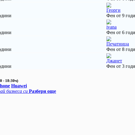
Георги
одини
Фен от 9 год
ivana
одини
Фен от 6 год
Печатница
одини
Фен от 8 год
Джанет
одини
Фен от 3 год
0 - 18:30ч)
Phone
Huawei
ай бизнеса си
Разбери още