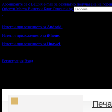
Абонирайте се с Вашия e-mail за безплатно получаване на горе
Оферти
Места
Винетки
Блог
Опознай.bg
Grabo мобилна версия
Изтегли приложението за
Android
.
Изтегли приложението за
iPhone
.
Изтегли приложението за
Huawei
.
...или отвори
grabo.bg
Регистрация
Вход
Печа