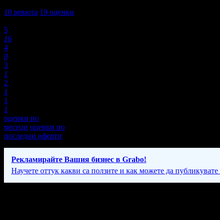
4,5
10
ревюта
19
оценки
Оценки:
5
16
4
0
3
1
2
1
1
1
оценки по
месеци
оценки по
последни оферти
Рекламирайте Вашия бизнес в Grabo!
Научете оттук какви са ползите и как можете да публикувате
Фирмени контакти
Понеделник - Петък: 9:00 - 18:00ч.