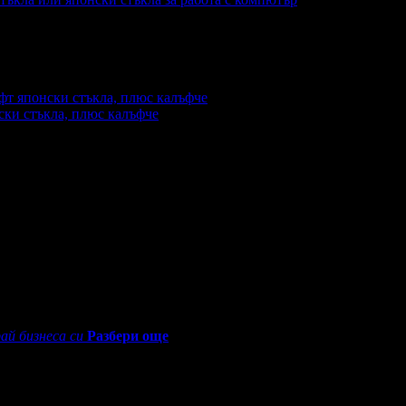
ски стъкла, плюс калъфче
0 - 18:30ч)
ай бизнеса си
Разбери още