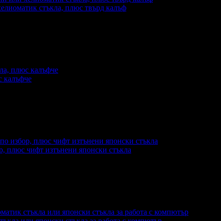
хелиоматик стъкла, плюс твърд калъф
с калъфче
ор, плюс чифт изтънени японски стъкла
тъкла или японски стъкла за работа с компютър