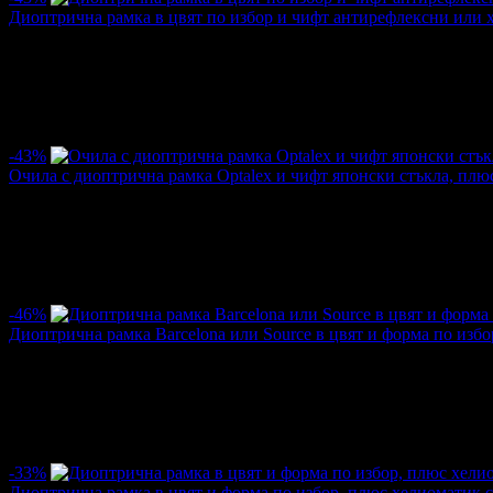
Диоптрична рамка в цвят по избор и чифт антирефлексни или 
Цена:
20.40€
35.79€
/39.90лв
70.00лв
·
29
·
25
·
14735
·
07.10.2015г
·
12
·
4.5
-43%
Очила с диоптрична рамка Optalex и чифт японски стъкла, плю
Цена:
20.40€
35.79€
/39.90лв
70.00лв
·
9
·
7
·
11436
·
27.05.2015г
·
12
·
2.0
-46%
Диоптрична рамка Barcelona или Source в цвят и форма по изб
Цена:
45.50€
83.85€
/89.00лв
164.00лв
·
3
·
2
·
14543
·
20.04.2015г
·
9
·
5.0
-33%
Диоптрична рамка в цвят и форма по избор, плюс хелиоматик с