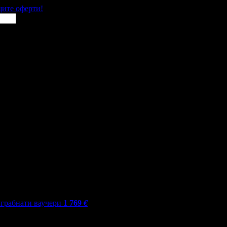
щите оферти!
грабнати ваучери
1 769
€