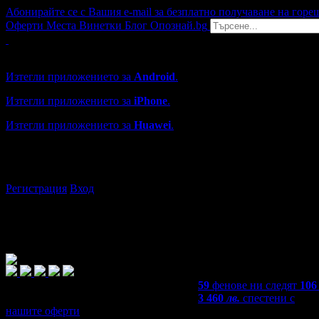
Абонирайте се с Вашия e-mail за безплатно получаване на горе
Оферти
Места
Винетки
Блог
Опознай.bg
Grabo мобилна версия
Изтегли приложението за
Android
.
Изтегли приложението за
iPhone
.
Изтегли приложението за
Huawei
.
...или отвори
grabo.bg
Регистрация
Вход
59
фенове ни следят
106
3 460
лв.
спестени с
нашите оферти