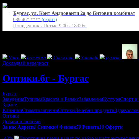
Бургас, ул. Конт Андрованти 2a до Битовия комбинат
1
089 46* ****
(скрит)
Понеделник - Петък: 9:00 - 18:00ч.
Екстри
Фенове на Оптики.бг - Бургас
Viara
krasimira
Снежана
Зинаида
румяна
Докладвай нередност
Оптики.бг - Бургас
Бургас
Заведения
Туризъм
Красота и Релакс
Забавления
Култура
Спорт и
Здраве
Клиники
Стоматологични
Оптики
Лечебни продукти
Здравослов
Оптики
Добави в любими
За нас
Адреси
1
Снимки
4
Фенове
59
Ревюта
10
Оферти
Оферти от Оптики.бг - Бургас:
-43%