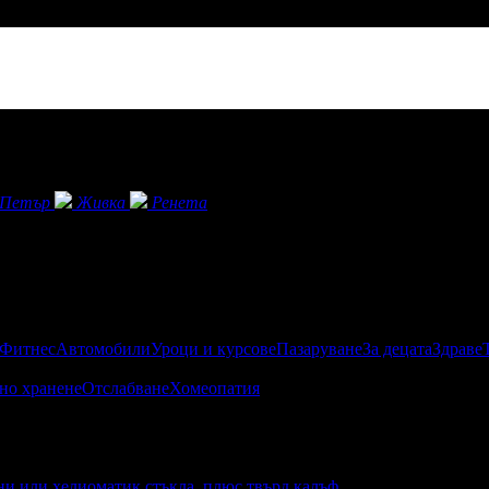
Петър
Живка
Ренета
 Фитнес
Автомобили
Уроци и курсове
Пазаруване
За децата
Здраве
но хранене
Отслабване
Хомеопатия