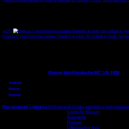
Цена:
38.86€
58.29€
/76.00лв
114.00лв
·
1
·
1
·
14996
·
24.03.2015г
·
10
-43%
Очила с диоптрична рамка Optalex в цвят по избор и чифт япон
Цена:
20.40€
35.79€
/39.90лв
70.00лв
·
22
·
20
·
13752
·
25.01.2015г
·
8
·
5.0
Контакти с Grabo.bg:
Форма
info@grabo.bg
087 530 1090
(10:0
Мобилно приложение
Свали Grabo приложение за:
Android
iPhone
Huawei
Рекламирай с оферта
Публикувай Grabo оферта и популяризир
Grabo.bg Начало
Контакти
Помощ
Официален блог