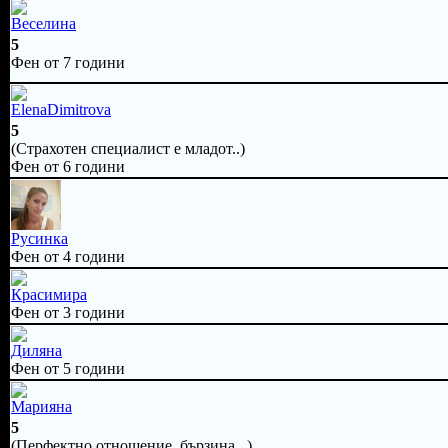
Веселина
5
Фен от 7 години
ElenaDimitrova
5
(Страхотен специалист е младот..)
Фен от 6 години
Русинка
Фен от 4 години
Красимира
Фен от 3 години
Диляна
Фен от 5 години
Марияна
5
(Перфектно отношение, бързина ..)