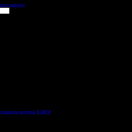
щите оферти!
грабнати ваучери
5 767
€