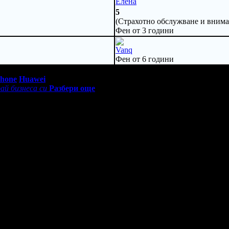
Елена
5
(Страхотно обслужване и вниман
Фен от 3 години
Vanq
Фен от 6 години
0 - 18:30ч)
Phone
Huawei
ай бизнеса си
Разбери още