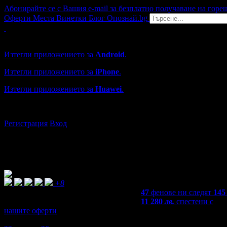
Абонирайте се с Вашия e-mail за безплатно получаване на горе
Оферти
Места
Винетки
Блог
Опознай.bg
Grabo мобилна версия
Изтегли приложението за
Android
.
Изтегли приложението за
iPhone
.
Изтегли приложението за
Huawei
.
...или отвори
grabo.bg
Регистрация
Вход
+8
47
фенове ни следят
145
11 280
лв.
спестени с
нашите оферти
4,8