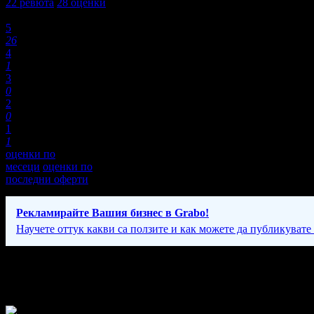
22
ревюта
28
оценки
Оценки:
5
26
4
1
3
0
2
0
1
1
оценки по
месеци
оценки по
последни оферти
Рекламирайте Вашия бизнес в Grabo!
Научете оттук какви са ползите и как можете да публикувате
Фирмени контакти
Понеделник - Петък: 10:00 - 18:00ч.