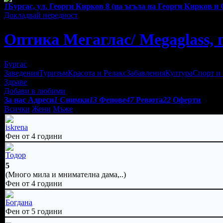
1
Бургас, ул. Георги Кирков 8 (на ъгъла на Георги Кирков и
Докладвай нередност
Оптика Мегаглас/ Megaglass, 
Бургас
Заведения
Туризъм
Красота и Релакс
Забавления
Култура
Спорт и
Здраве
Добави в любими
За нас
Адреси
1
Снимки
13
Фенове
47
Ревюта
22
Оферти
Всички
Жени
Мъже
iskrena
Фен от 4 години
Тодор
5
(Много мила и мнимателна дама,..)
Фен от 4 години
Богдана
Фен от 5 години