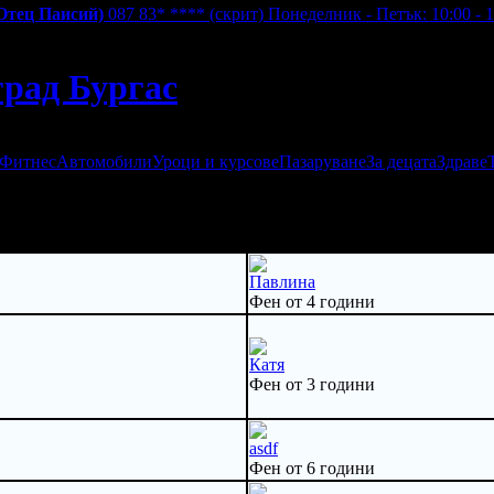
 Отец Паисий)
087 83* ****
(скрит)
Понеделник - Петък: 10:00 - 1
град Бургас
 Фитнес
Автомобили
Уроци и курсове
Пазаруване
За децата
Здраве
Павлина
Фен от 4 години
Катя
Фен от 3 години
asdf
Фен от 6 години