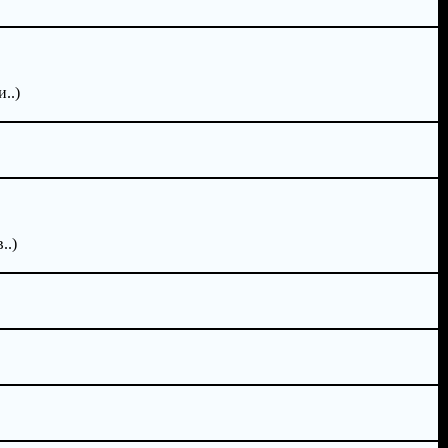
..)
..)