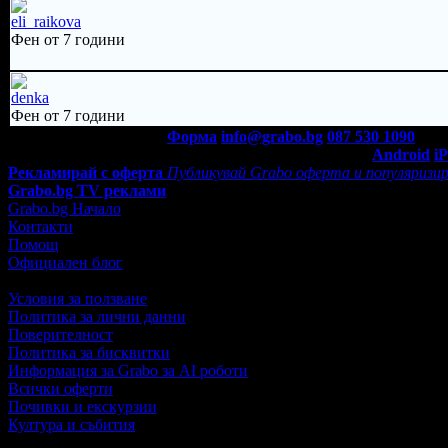
eli_raikova
Фен от 7 години
denka
Фен от 7 години
Контакти с Grabo.bg:
Форма
info@grabo.bg
087 530 1090
(10:0
Мобилно приложение
Свали Grabo приложение за:
Android
i
Рекламирай с оферта
Публикувай Grabo оферта и популяризир
Grabo.bg TV реклами
Grabo.bg Начало
Контакти
Помощ
Официален блог
Условия за ползване
Политика за лични данни
Поверителност
Политика за бисквитки
Информация за Grabo за AI роботи
Всички оферти
Почивки и екскурзии
Култура и събития