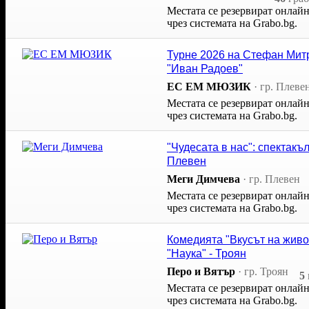
Местата се резервират онлай
чрез системата на Grabo.bg.
Турне 2026 на Стефан Митр
"Иван Радоев"
ЕС ЕМ МЮЗИК
·
гр. Плеве
Местата се резервират онлай
чрез системата на Grabo.bg.
"Чудесата в нас": спектакъ
Плевен
Меги Димчева
·
гр. Плевен
Местата се резервират онлай
чрез системата на Grabo.bg.
Комедията "Вкусът на живо
"Наука" - Троян
Перо и Вятър
·
гр. Троян
5
Местата се резервират онлай
чрез системата на Grabo.bg.