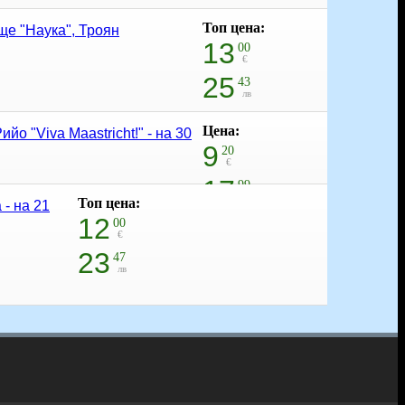
Топ цена:
ще "Наука", Троян
13
00
€
25
43
лв
Цена:
 "Viva Maastricht!" - на 30
9
20
€
17
99
лв
Топ цена:
- на 21
стойност
12
00
10.23 € / 20.01 лв
€
10% отстъпка
23
47
лв