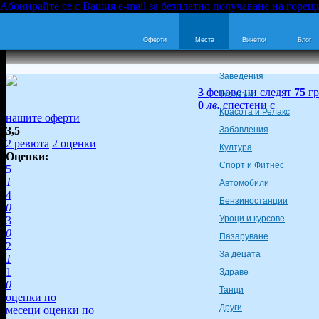
Абонирайте се с Вашия e-mail за безплатно получаване на горещ
Оферти
Места
Винетки
Блог
Заведения
3
фенове ни следят
75
гр
Туризъм
0
лв.
спестени с
Красота и Релакс
нашите оферти
3,5
Забавления
2
ревюта
2
оценки
Култура
Оценки:
Спорт и Фитнес
5
1
Автомобили
4
Бензиностанции
0
Уроци и курсове
3
0
Пазаруване
2
За децата
1
1
Здраве
0
Танци
оценки по
Други
месеци
оценки по