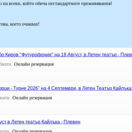
 на всеки, който обича нестандартните преживявания!
ова, което очаквах!
о Киров "Футурофония" на 18 Август, в Летен театър - Пле
бнати
Онлайн резервация
н
орци - Турне 2026" на 4 Септември, в Летен Театър Кайлъка
нати
Онлайн резервация
н
уст в Летен театър Кайлъка - Плевен
нати
Онлайн резервация