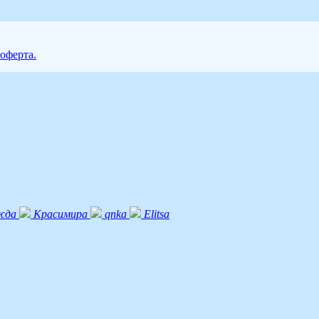
 оферта.
жда
Красимира
qnka
Elitsa