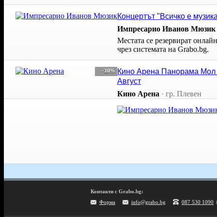
Концертът "Всичко е музика
Импресарио Иванов Мюзик
Местата се резервират онлай
чрез системата на Grabo.bg.
Кино Арена Панорама Мол П
-10%
Август
Кино Арена
·
гр. Плевен
Контакти с Grabo.bg:
Форма
info@grabo.bg
087 530 1090