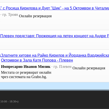
" с Росица Кирилова и Дует "Шик" - на 5 Октомври в Читали
·
гр. Троян
Онлайн резервация
н
левен представя: Прожекция на летен концерт на Андре Рийо
Златните хитове на Райко Кирилов и Йорданка Варджийска 
Октомври в Зала Катя Попова - Плевен
Импресарио Иванов Мюзик
·
гр. Плевен
Онлайн резервация
Местата се резервират онлайн
чрез системата на Grabo.bg.
(10:00 - 18:30ч)