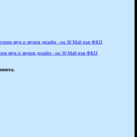
рия звук и звуков дизайн - на 30 Май във ФКЦ
ревюта.