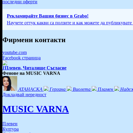
последни оферти
Рекламирайте Вашия бизнес в Grabo!
Научете оттук какви са ползите и как можете да публикувате
Фирмени контакти
youtube.com
Facebook страница
1
Плевен, Читалище Съгласие
Фенове на MUSIC VARNA
АТАНАСКА
Гергана
Виолета
Пламен
Наде
Докладвай нередност
MUSIC VARNA
Плевен
Култура