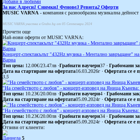
Добави в любими
За нас
Адреси
1
Снимки
1
Фенове
3
Ревюта
2
Оферти
MUSIC VARNA
- компания с разнообразна музикална дейност 
MUSIC VARNA участва в Grabo.bg от 05 Септември 2024
Прочети още
Най-нови оферти от MUSIC VARNA:
Концерт-спектакълът "432Hz музика - Ментално завръщане" на 
Варна
Топ цена:
12.00€/23.47лв
·
Грабнати ваучери
37
·
Грабомани за
Дата на стартиране на офертата
16.03.2026г
·
Офертата се е 
3.5
"На семейството с любов" - концерт-изповед на Яница Кънева
Топ цена:
10.23€/20.00лв
·
Грабнати ваучери
4
·
Грабомани зак
Дата на стартиране на офертата
05.09.2024г
·
Офертата се е 
"На семейството с любов" - концерт-изповед на Яница Кънева:
Топ цена:
10.23€/20.00лв
·
Грабнати ваучери
34
·
Грабомани за
Дата на стартиране на офертата
05.09.2024г
·
Офертата се е 
Отзиви от клиенти:
Даниела
5