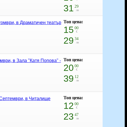
31
29
лв
Топ цена:
томври, в Драматичен театър
15
00
€
29
34
лв
Топ цена:
мври, в Зала "Катя Попова" -
20
00
€
39
12
лв
Топ цена:
9 Септември, в Читалище
12
00
€
23
47
лв