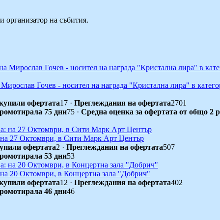
и организатор на събития.
Мирослав Гочев - носител на награда "Кристална лира" в катего
купили офертата
17
·
Преглеждания на офертата
2701
промотирала 75 дни
75
·
Средна оценка за офертата от общо 2 
: на 27 Октомври, в Сити Марк Арт Център
упили офертата
2
·
Преглеждания на офертата
507
промотирала 53 дни
53
 на 20 Октомври, в Концертна зала "Добрич"
купили офертата
12
·
Преглеждания на офертата
402
промотирала 46 дни
46