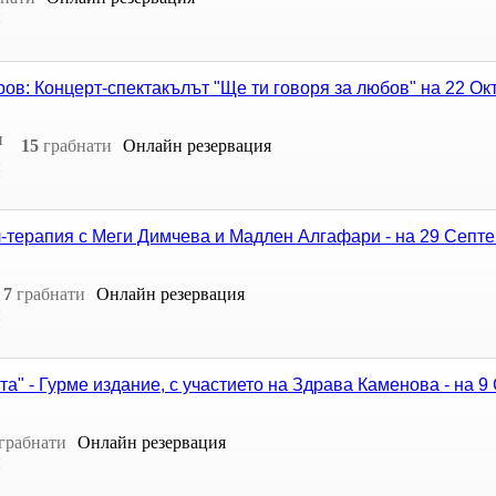
н
ов: Концерт-спектакълът "Ще ти говоря за любов" на 22 Ок
н
15
грабнати
Онлайн резервация
н
л-терапия с Меги Димчева и Мадлен Алгафари - на 29 Септе
7
грабнати
Онлайн резервация
н
та" - Гурме издание, с участието на Здрава Каменова - на 
грабнати
Онлайн резервация
н