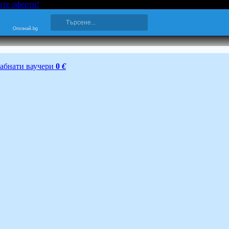
ите оферти!
Опознай.bg
абнати ваучери
0
€