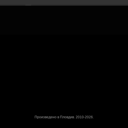
Рекламирай с оферта
Публикувай Grabo оферта и популяризирай бизнеса си
Разбери още
ти
Проверка на ваучери
скурзии
ъбития
Реклама в Grabo чрез оферта
Афилиейт програма за уебмас
ваучери
с обекти
Награди
Работа в Grabo.bg
Произведено в Пловдив. 2010-2026.