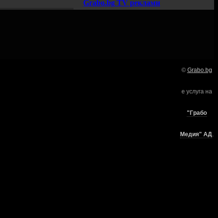
Grabo.bg TV реклами
©
Grabo.bg
Нашето семейство:
е услуга на
търи
"Грабо
Медия" АД
.