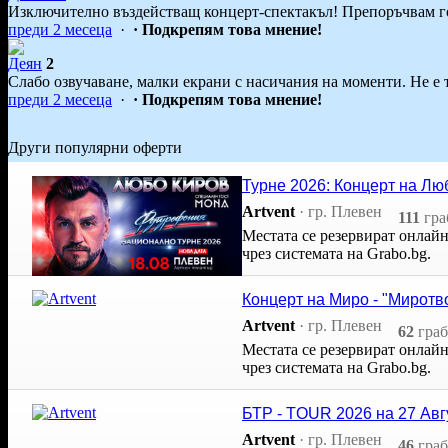
Изключително въздействащ концерт-спектакъл! Препоръчвам го
преди 2 месеца
·
· Подкрепям това мнение!
Деян
2
Слабо озвучаване, малки екрани с насичания на моменти. Не е т
преди 2 месеца
·
· Подкрепям това мнение!
Други популярни оферти
Турне 2026: Концерт на Люб
Artvent
·
гр. Плевен
111
гра
Местата се резервират онлай
чрез системата на Grabo.bg.
Концерт на Миро - "Миротв
Artvent
·
гр. Плевен
62
граб
Местата се резервират онлай
чрез системата на Grabo.bg.
БТР - TOUR 2026 на 27 Авг
Artvent
·
гр. Плевен
46
граб