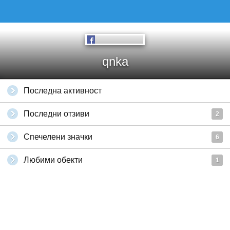
qnka
Последна активност
Последни отзиви
2
Спечелени значки
6
Любими обекти
1