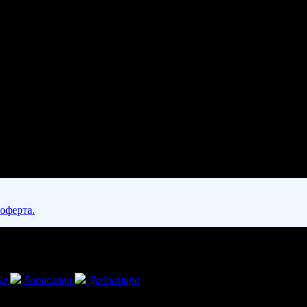
 оферта.
la
Борислава
Добромира