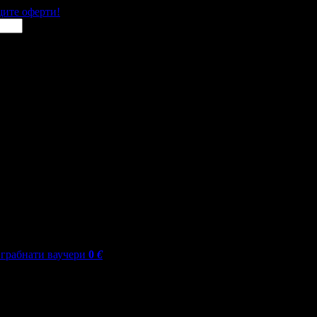
щите оферти!
грабнати ваучери
0
€