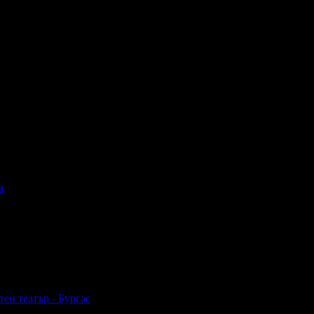
и изпълнения бяха на живо. Супер музика се пуска в клуба. Това
а
ен театър - Бургас