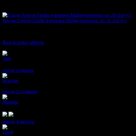
Дата на стартиране на офертата
09.07.2020г
·
Офертата се е 
5.0
Влади Ампов-Графа взривява Маймунарника: на 26 Август
Топ цена:
12.78€/25.00лв
·
Грабнати ваучери
38
·
Грабомани за
Дата на стартиране на офертата
17.08.2022г
·
Офертата се е 
4.8
Виж всички оферти
Отзиви от клиенти:
Лия
5
Неповторимо ✨🎤❤️‍🔥
преди седмица
·
· Подкрепям това мнение!
Йордан
3
Класен изпълнител, но незнам по-какво решение не беше пуснат
преди 2 седмици
·
· Подкрепям това мнение!
Mariana
5
Много съм доволна !
преди 4 месеца
·
1
· Подкрепям това мнение!
Соня
5