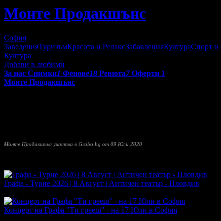
Монте Продакшънс
София
Заведения
Туризъм
Красота и Релакс
Забавления
Култура
Спорт и
Култура
Добави в любими
За нас
Снимки
1
Фенове
18
Ревюта
7
Оферти
1
Монте Продакшънс
е водеща музикална компания, която продуцира едни от най-п
аудиовизуални продукти.
Компанията разполага с високотехнологично оборудвани студия
за музикална програма на всички партньори и клиенти, които с
Монте Продакшънс участва в Grabo.bg от 09 Юли 2020
Прочети още
Най-нови оферти от Монте Продакшънс:
Графа - Турне 2026 | 8 Август | Античен театър - Пловдив
Топ цена:
20.00€/39.12лв
·
Грабнати ваучери
165
·
Грабомани з
Концерт на Графа "Ти грееш" - на 17 Юли в София
Топ цена:
12.78€/25.00лв
·
Грабнати ваучери
13
·
Грабомани за