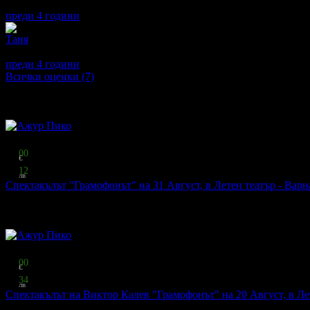
Беше неповторимо
преди 4 години
·
· Подкрепям това мнение!
Таня
5
Страхотно шоу. Незабравима Коледа с участието на Графа. Всичк
преди 4 години
·
· Подкрепям това мнение!
Всички оценки (7)
Други популярни оферти
Топ цена:
20
00
€
39
12
лв
Спектакълът "Грамофонът" на 31 Август, в Летен театър - Варн
Ажур Пико
·
гр. Варна
581
грабнати
Видяно по TV
Топ цена:
15
00
€
29
34
лв
Спектакълът на Виктор Калев "Грамофонът" на 20 Август, в Лет
Ажур Пико
·
гр. Бургас