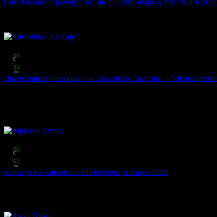
Спектакълът "Грамофонът" на 12 Септември, в Античен театър
Ажур Пико
·
гр. Пловдив
303
грабнати
Видяно по TV
Топ цена:
15
00
€
29
34
лв
Премиерният спектакъл на Ансамбъл "Българе" - "Непознатите 
Ансамбъл "Българе"
·
гр. Варна
242
грабнати
Онлайн резервация
Местата се резервират онлайн
чрез системата на Grabo.bg.
Топ цена:
31
00
€
60
63
лв
Концерт на Анелия на 28 Ноември, в Арена 8888
High-end Events
·
кв. Гео Милев
Онлайн резервация
Местата се резервират онлайн
чрез системата на Grabo.bg.