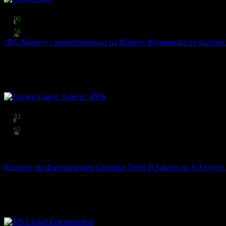
Топ цена:
10
00
€
19
56
лв
"BG Мариус - моноспектакъл на Мариус Куркински по български
Ажур Пико
·
гр. Русе
140
грабнати
Онлайн резервация
Местата се резервират онлайн
чрез системата на Grabo.bg.
-15%
Цена:
46
33
€
90
61
лв
стойност
54.50 € / 106.59 лв
15% отстъпка
Концерт на Филхармония Giuseppe Verdi di Salerno на 9 Август,
Голден Сандс Тикетс
·
гр. Варна
82
:
36
:
20
101
грабнати
Онлайн резервация
Местата се резервират онлайн
чрез системата на Grabo.bg.