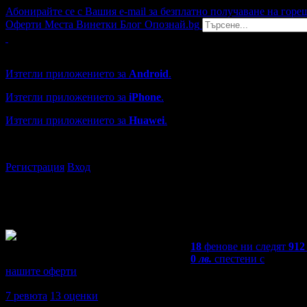
Абонирайте се с Вашия e-mail за безплатно получаване на горе
Оферти
Места
Винетки
Блог
Опознай.bg
Grabo мобилна версия
Изтегли приложението за
Android
.
Изтегли приложението за
iPhone
.
Изтегли приложението за
Huawei
.
...или отвори
grabo.bg
Регистрация
Вход
18
фенове ни следят
912
0
лв.
спестени с
нашите оферти
4,8
7
ревюта
13
оценки