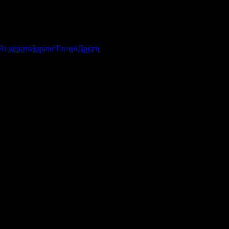
За децата
Здраве
Танци
Други
а активна продуцентска, мениджърска и PR дейности, както и
я мениджмънт, като се старае да предложи оптималния вариант