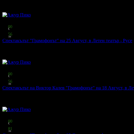
530
грабнати
Видяно по TV
Топ цена:
10
00
€
19
56
лв
Спектакълът "Грамофонът" на 25 Август, в Летен театър - Русе
Ажур Пико
·
гр. Русе
434
грабнати
Видяно по TV
Топ цена:
10
00
€
19
56
лв
Спектакълът на Виктор Калев "Грамофонът" на 18 Август, в Лет
Ажур Пико
·
гр. Стара Загора
341
грабнати
Видяно по TV
Топ цена:
27
00
€
52
81
лв