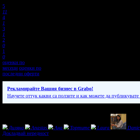
Оценки:
5
11
4
1
3
1
2
0
1
0
оценки по
месеци
оценки по
последни оферти
Рекламирайте Вашия бизнес в Grabo!
Научете оттук какви са ползите и как можете да публикувате
Фенове на Монте Продакшънс
Диляна
Anastas
Ана
Тортите
Laura
Danie
Докладвай нередност