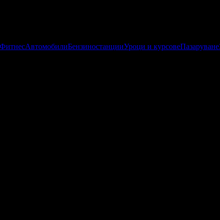
 Фитнес
Автомобили
Бензиностанции
Уроци и курсове
Пазаруване
опулярните съвременни български музиканти. Компанията развив
 за аудио продукция. Полага непрекъснати грижи за артистични
е нуждаят от услугите й.
акупили офертата
70
·
Преглеждания на офертата
5324
купили офертата
4
·
Преглеждания на офертата
1116