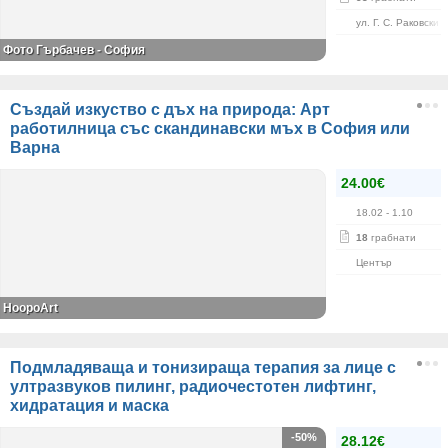
ул. Г. С. Раковски 
Фото Гърбачев - София
Създай изкуство с дъх на природа: Арт
работилница със скандинавски мъх в София или
Варна
24.00€
18.02
- 1.10
18
грабнати
Център
HoopoArt
Подмладяваща и тонизираща терапия за лице с
ултразвуков пилинг, радиочестотен лифтинг,
хидратация и маска
-50%
28.12€