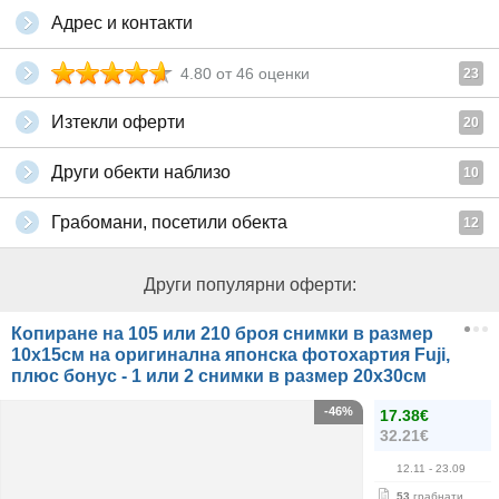
Адрес и контакти
4.80
от
46
оценки
23
Изтекли оферти
20
Други обекти наблизо
10
Грабомани, посетили обекта
12
Други популярни оферти:
Копиране на 105 или 210 броя снимки в размер
10х15см на оригинална японска фотохартия Fuji,
плюс бонус - 1 или 2 снимки в размер 20х30см
-46%
17.38€
32.21€
12.11
- 23.09
53
грабнати