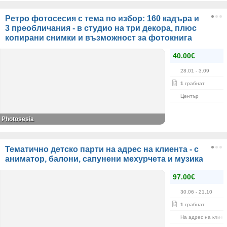
Ретро фотосесия с тема по избор: 160 кадъра и
3 преобличания - в студио на три декора, плюс
копирани снимки и възможност за фотокнига
40.00€
28.01
- 3.09
1
грабнат
Център
Photosesia
Тематично детско парти на адрес на клиента - с
аниматор, балони, сапунени мехурчета и музика
97.00€
30.06
- 21.10
1
грабнат
На адрес на клиен