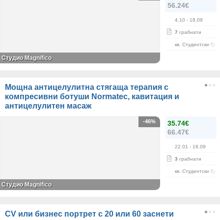
56.24€
4.10
- 18.09
7
грабнати
кв. Студентски Гра
Студио Magnifico
Мощна антицелулитна стягаща терапия с
компресивни ботуши Normatec, кавитация и
антицелулитен масаж
-46%
35.74€
66.47€
22.01
- 18.09
3
грабнати
кв. Студентски Гра
Студио Magnifico
CV или бизнес портрет с 20 или 60 заснети