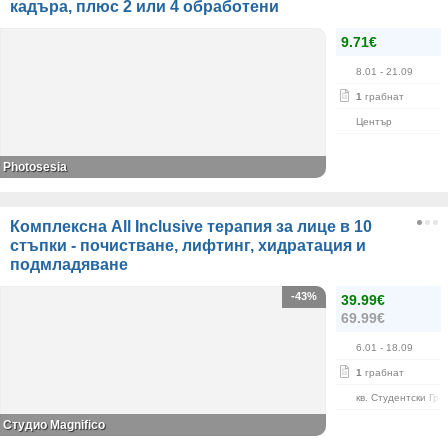
кадъра, плюс 2 или 4 обработени
9.71€
8.01
- 21.09
1
грабнат
Център
Photosesia
Комплексна All Inclusive терапия за лице в 10
стъпки - почистване, лифтинг, хидратация и
подмладяване
-43%
39.99€
69.99€
6.01
- 18.09
1
грабнат
кв. Студентски Гра
Студио Magnifico