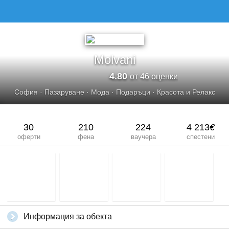
MOLVANI
Molvani
4.80
от 46 оценки
София
·
Пазаруване
·
Мода
·
Подаръци
·
Красота и Релакс
30
210
224
4 213
€
оферти
фена
ваучера
спестени
Информация за обекта