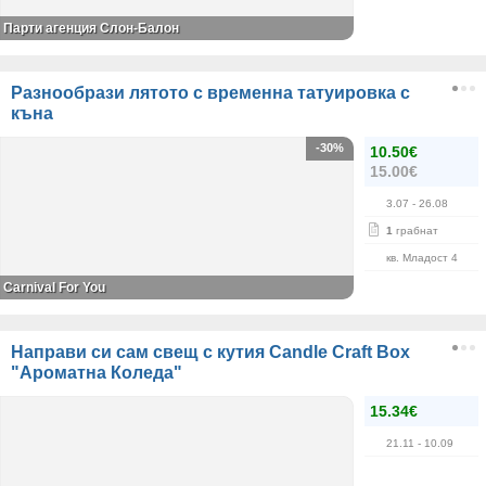
Парти агенция Слон-Балон
Разнообрази лятото с временна татуировка с
къна
-30%
10.50€
15.00€
3.07
- 26.08
1
грабнат
кв. Младост 4
Carnival For You
Направи си сам свещ с кутия Candle Craft Box
"Ароматна Коледа"
15.34€
21.11
- 10.09