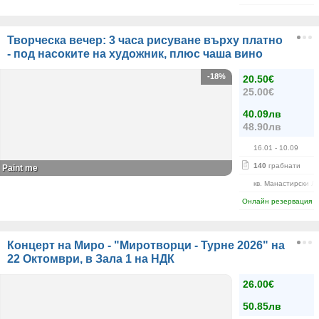
Творческа вечер: 3 часа рисуване върху платно
- под насоките на художник, плюс чаша вино
-18%
20.50€
25.00€
40.09лв
48.90лв
16.01
- 10.09
140
грабнати
Paint me
кв. Манастирски Л
Онлайн резервация
Концерт на Миро - "Миротворци - Турне 2026" на
22 Октомври, в Зала 1 на НДК
26.00€
50.85лв