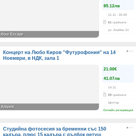
85.12лв
21.11
- 30.09
61
грабнати
ул. Алабин 31
Hour Escape
Концерт на Любо Киров "Футурофония" на 14
Ноември, в НДК, зала 1
21.00€
41.07лв
14.11
59
грабнати
Център
Artvent
Онлайн резервация
Студийна фотосесия за бременни със 150
кадъра, плюс 15 кадъра с дълбок ретуш