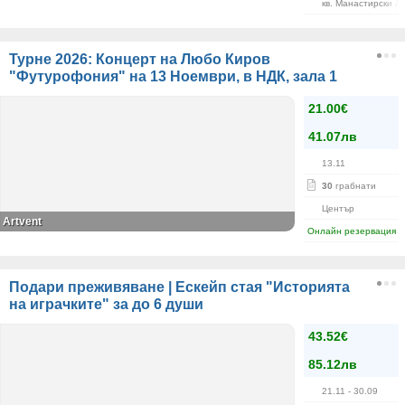
кв. Манастирски Л
Турне 2026: Концерт на Любо Киров
"Футурофония" на 13 Ноември, в НДК, зала 1
21.00€
41.07лв
13.11
30
грабнати
Център
Artvent
Онлайн резервация
Подари преживяване | Ескейп стая "Историята
на играчките" за до 6 души
43.52€
85.12лв
21.11
- 30.09