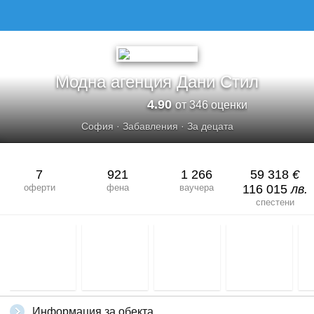
Модна агенция Дани Стил
4.90
от 346 оценки
София
·
Забавления
·
За децата
7
921
1 266
59 318
€
оферти
фена
ваучера
116 015
лв.
спестени
Информация за обекта