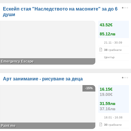
Ескейп стая "Наследството на масоните" за до 6
души
43.52€
85.12лв
21.11
- 30.09
38
грабнати
Център
Emergency Escape
Арт занимание - рисуване за деца
-15%
16.15€
19.00€
31.59лв
37.16лв
18.01
- 16.08
30
грабнати
Paint me