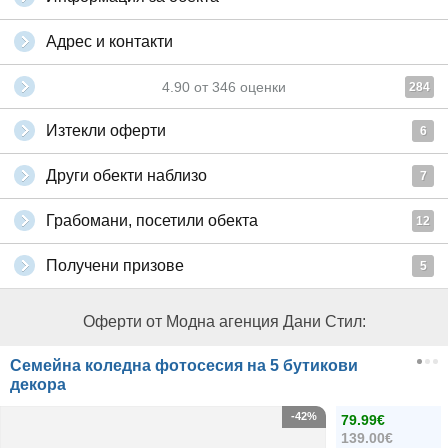
Адрес и контакти
4.90
от
346
оценки
284
Изтекли оферти
6
Други обекти наблизо
7
Грабомани, посетили обекта
12
Получени призове
5
Оферти от Модна агенция Дани Стил:
Семейна коледна фотосесия на 5 бутикови
декора
-42%
79.99€
139.00€