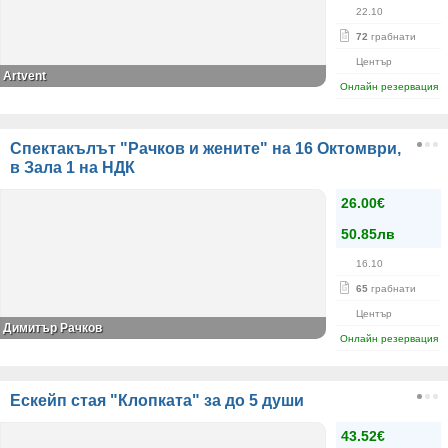
22.10
72
грабнати
Център
Artvent
Онлайн резервация
Спектакълът "Рачков и жените" на 16 Октомври,
в Зала 1 на НДК
26.00€
50.85лв
16.10
65
грабнати
Център
Димитър Рачков
Онлайн резервация
Ескейп стая "Клопката" за до 5 души
43.52€