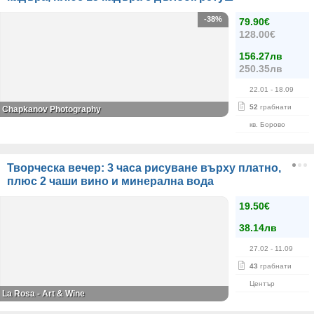
-38%
79.90€
128.00€
156.27лв
250.35лв
22.01
- 18.09
52
грабнати
Chapkanov Photography
кв. Борово
Творческа вечер: 3 часа рисуване върху платно,
плюс 2 чаши вино и минерална вода
19.50€
38.14лв
27.02
- 11.09
43
грабнати
Център
La Rosa - Art & Wine