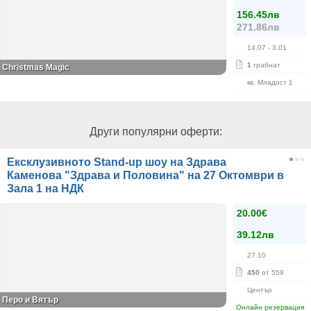
156.45лв
271.86лв
14.07
- 3.01
1
грабнат
Christmas Magic
кв. Младост 1
Други популярни оферти:
Ексклузивното Stand-up шоу на Здрава
Каменова "Здрава и Половина" на 27 Октомври в
Зала 1 на НДК
20.00€
39.12лв
27.10
450
от 559
Център
Перо и Вятър
Онлайн резервация