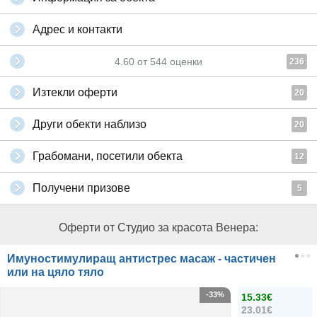
Адрес и контакти
4.60
от
544
оценки
236
Изтекли оферти
20
Други обекти наблизо
20
Грабомани, посетили обекта
12
Получени призове
5
Оферти от Студио за красота Венера:
Имуностимулиращ антистрес масаж - частичен
или на цяло тяло
-33%
15.33€
23.01€