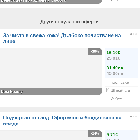
Венера Център - Здраве и Красота
Други популярни оферти:
За чиста и свежа кожа! Дълбоко почистване на
лице
-30%
16.10€
23.01€
31.49лв
45.00лв
4.02
- 21.08
28
грабнати
Nesi Beauty
Добрич
Подчертан поглед: Оформяне и боядисване на
вежди
-24%
9.71€