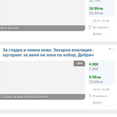
12.78€
18.99лв
25.00лв
28.01
- 21.08
11
грабнати
Nesi Beauty
Добрич
За гладка и нежна кожа: Захарна епилация -
шугаринг за жени на зона по избор, Добрич
-30%
4.90€
7.00€
9.58лв
13.69лв
29.04
- 31.08
9
грабнати
Студио за красота Bella Donna
Добрич