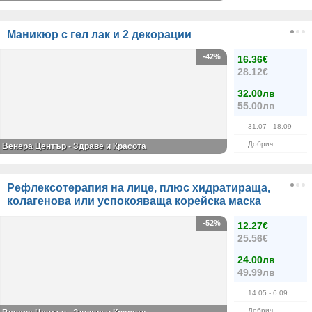
Маникюр с гел лак и 2 декорации
-42%
16.36€
28.12€
32.00лв
55.00лв
31.07
- 18.09
Добрич
Венера Център - Здраве и Красота
Рефлексотерапия на лице, плюс хидратираща,
колагенова или успокояваща корейска маска
-52%
12.27€
25.56€
24.00лв
49.99лв
14.05
- 6.09
Добрич