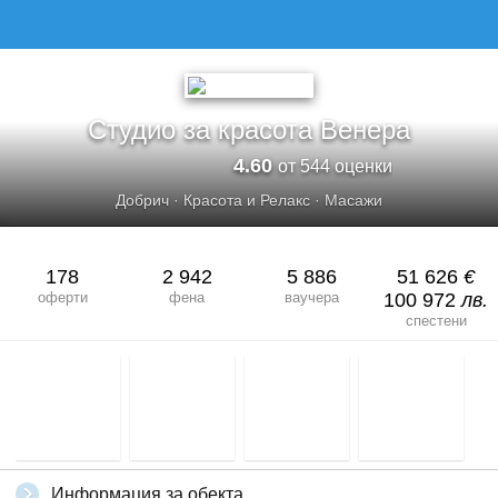
СТУДИО ЗА КРАСОТА ВЕНЕРА
Студио за красота Венера
4.60
от 544 оценки
Добрич
·
Красота и Релакс
·
Масажи
178
2 942
5 886
51 626
€
оферти
фена
ваучера
100 972
лв.
спестени
Информация за обекта