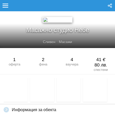
МАСАЖНО СТУДИО НЕБЕ
Масажно студио Небе
Сливен
·
Масажи
1
2
4
41
€
оферта
фена
ваучера
80
лв.
спестени
Информация за обекта