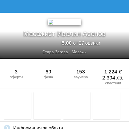
МАСАЖИСТ ИВЕЛИН АСЕНОВ
Масажист Ивелин Асенов
5.00
от 27 оценки
Стара Загора
·
Масажи
3
69
153
1 224
€
оферти
фена
ваучера
2 394
лв.
спестени
Информация за обекта