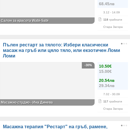
68.45лв
3.12
- 14.09
118
грабнати
Салон за красота Wabi-Sabi
Стара Загора
Пълен рестарт за тялото: Избери класически
масаж на гръб или цяло тяло, или екзотичен Ломи
Ломи
-30%
10.50€
15.00€
20.54лв
29.34лв
7.02
- 30.09
117
грабнати
Масажно студио - Ина Динева
Стара Загора
Масажна терапия "Рестарт" на гръб, рамене,