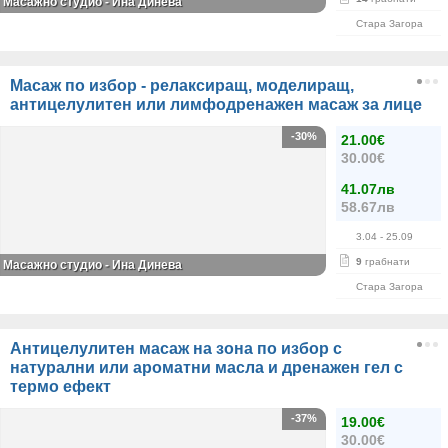
Масажно студио - Ина Динева
Стара Загора
Масаж по избор - релаксиращ, моделиращ,
антицелулитен или лимфодренажен масаж за лице
-30%
21.00€
30.00€
41.07лв
58.67лв
3.04
- 25.09
9
грабнати
Масажно студио - Ина Динева
Стара Загора
Антицелулитен масаж на зона по избор с
натурални или ароматни масла и дренажен гел с
термо ефект
-37%
19.00€
30.00€