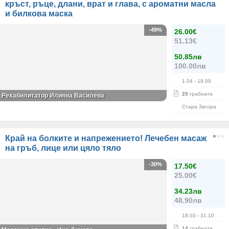
кръст, ръце, длани, врат и глава, с ароматни масла
и билкова маска
-49%
26.00€
51.13€
50.85лв
100.00лв
1.04
- 18.09
25
грабнати
Рехабилитатор Илияна Василева
Стара Загора
Край на болките и напрежението! Лечебен масаж
на гръб, лице или цяло тяло
-30%
17.50€
25.00€
34.23лв
48.90лв
18.03
- 31.10
14
грабнати