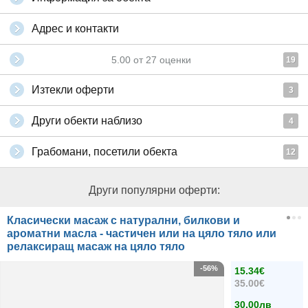
Адрес и контакти
5.00
от
27
оценки
19
Изтекли оферти
3
Други обекти наблизо
4
Грабомани, посетили обекта
12
Други популярни оферти:
Класически масаж с натурални, билкови и
ароматни масла - частичен или на цяло тяло или
релаксиращ масаж на цяло тяло
-56%
15.34€
35.00€
30.00лв