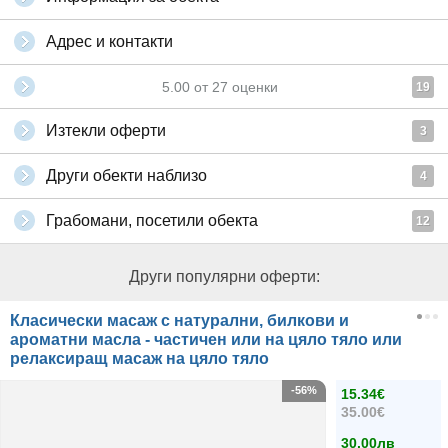
Адрес и контакти
5.00
от
27
оценки
19
Изтекли оферти
3
Други обекти наблизо
4
Грабомани, посетили обекта
12
Други популярни оферти:
Класически масаж с натурални, билкови и
ароматни масла - частичен или на цяло тяло или
релаксиращ масаж на цяло тяло
-56%
15.34€
35.00€
30.00лв