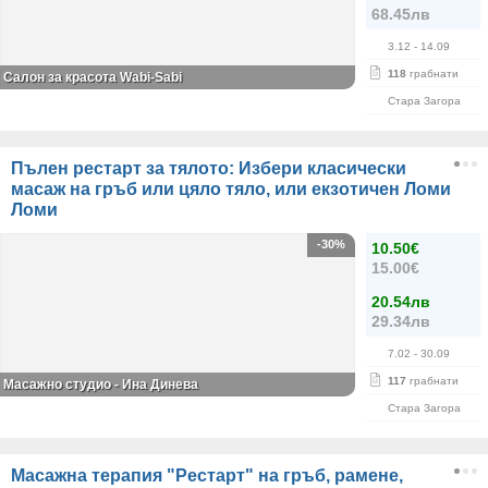
68.45лв
3.12
- 14.09
118
грабнати
Салон за красота Wabi-Sabi
Стара Загора
Пълен рестарт за тялото: Избери класически
масаж на гръб или цяло тяло, или екзотичен Ломи
Ломи
-30%
10.50€
15.00€
20.54лв
29.34лв
7.02
- 30.09
117
грабнати
Масажно студио - Ина Динева
Стара Загора
Масажна терапия "Рестарт" на гръб, рамене,