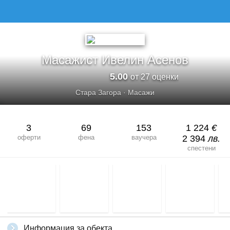
Масажист Ивелин Асенов
5.00
от 27 оценки
Стара Загора
·
Масажи
3
69
153
1 224
€
оферти
фена
ваучера
2 394
лв.
спестени
Информация за обекта