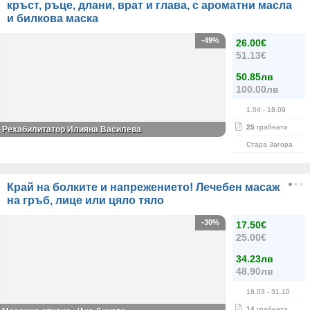
кръст, ръце, длани, врат и глава, с ароматни масла
и билкова маска
-49%
26.00€
51.13€
50.85лв
100.00лв
1.04
- 18.09
25
грабнати
Рехабилитатор Илияна Василева
Стара Загора
Край на болките и напрежението! Лечебен масаж
на гръб, лице или цяло тяло
-30%
17.50€
25.00€
34.23лв
48.90лв
18.03
- 31.10
14
грабнати