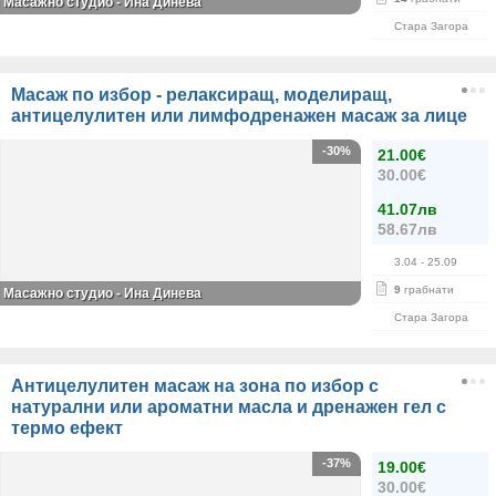
Масажно студио - Ина Динева
Стара Загора
Масаж по избор - релаксиращ, моделиращ,
антицелулитен или лимфодренажен масаж за лице
-30%
21.00€
30.00€
41.07лв
58.67лв
3.04
- 25.09
9
грабнати
Масажно студио - Ина Динева
Стара Загора
Антицелулитен масаж на зона по избор с
натурални или ароматни масла и дренажен гел с
термо ефект
-37%
19.00€
30.00€