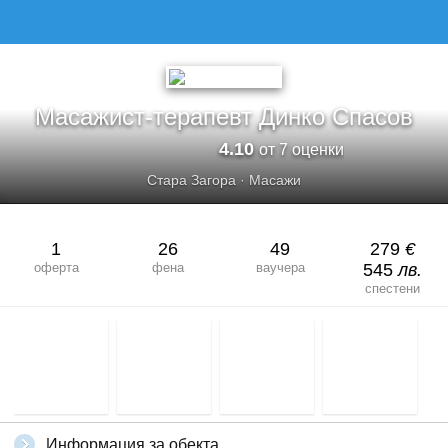
Масажист-терапевт Динко Спасов
4.10
от 7 оценки
Стара Загора
·
Масажи
1
26
49
279
€
оферта
фена
ваучера
545
лв.
спестени
Информация за обекта