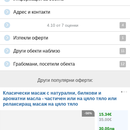
Адрес и контакти
4.10
от
7
оценки
4
Изтекли оферти
1
Други обекти наблизо
11
Грабомани, посетили обекта
12
Други популярни оферти:
Класически масаж с натурални, билкови и
ароматни масла - частичен или на цяло тяло или
релаксиращ масаж на цяло тяло
-56%
15.34€
35.00€
30.00лв