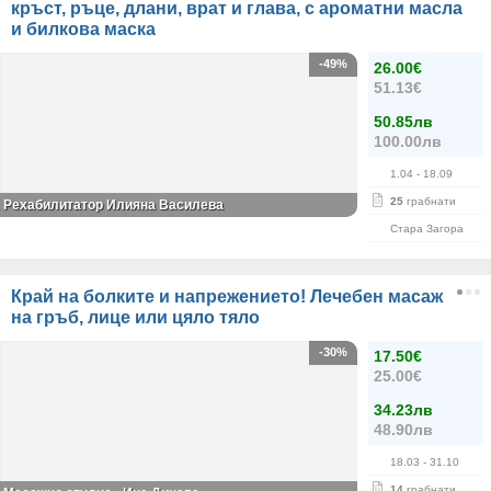
кръст, ръце, длани, врат и глава, с ароматни масла
и билкова маска
-49%
26.00€
51.13€
50.85лв
100.00лв
1.04
- 18.09
25
грабнати
Рехабилитатор Илияна Василева
Стара Загора
Край на болките и напрежението! Лечебен масаж
на гръб, лице или цяло тяло
-30%
17.50€
25.00€
34.23лв
48.90лв
18.03
- 31.10
14
грабнати