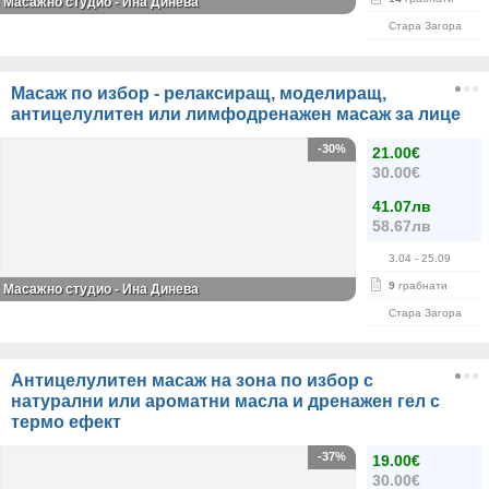
Масажно студио - Ина Динева
Стара Загора
Масаж по избор - релаксиращ, моделиращ,
антицелулитен или лимфодренажен масаж за лице
-30%
21.00€
30.00€
41.07лв
58.67лв
3.04
- 25.09
9
грабнати
Масажно студио - Ина Динева
Стара Загора
Антицелулитен масаж на зона по избор с
натурални или ароматни масла и дренажен гел с
термо ефект
-37%
19.00€
30.00€