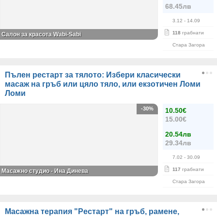
68.45лв
3.12
- 14.09
118
грабнати
Салон за красота Wabi-Sabi
Стара Загора
Пълен рестарт за тялото: Избери класически
масаж на гръб или цяло тяло, или екзотичен Ломи
Ломи
-30%
10.50€
15.00€
20.54лв
29.34лв
7.02
- 30.09
117
грабнати
Масажно студио - Ина Динева
Стара Загора
Масажна терапия "Рестарт" на гръб, рамене,