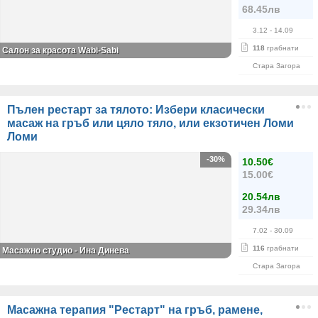
68.45лв
3.12
- 14.09
118
грабнати
Салон за красота Wabi-Sabi
Стара Загора
Пълен рестарт за тялото: Избери класически
масаж на гръб или цяло тяло, или екзотичен Ломи
Ломи
-30%
10.50€
15.00€
20.54лв
29.34лв
7.02
- 30.09
116
грабнати
Масажно студио - Ина Динева
Стара Загора
Масажна терапия "Рестарт" на гръб, рамене,