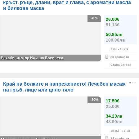
кръст, ръце, длани, врат и глава, с ароматни масла
и билкова маска
-49%
26.00€
51.13€
50.85лв
100.00лв
1.04
- 18.09
25
грабнати
Рехабилитатор Илияна Василева
Стара Загора
Край на болките и напрежението! Лечебен масаж
на гръб, лице или цяло тяло
-30%
17.50€
25.00€
34.23лв
48.90лв
18.03
- 31.10
14
грабнати