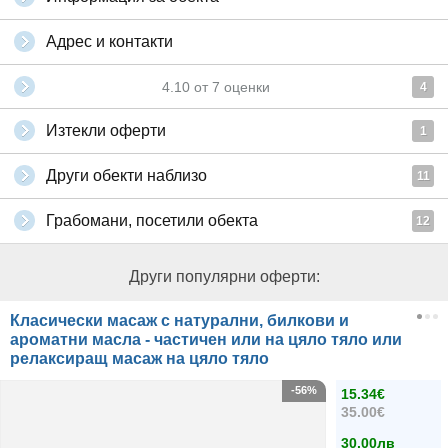
Адрес и контакти
4.10
от
7
оценки
4
Изтекли оферти
1
Други обекти наблизо
11
Грабомани, посетили обекта
12
Други популярни оферти:
Класически масаж с натурални, билкови и
ароматни масла - частичен или на цяло тяло или
релаксиращ масаж на цяло тяло
-56%
15.34€
35.00€
30.00лв