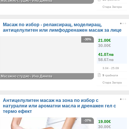
Масажно студио - Ина Динева
Стара Загора
Масаж по избор - релаксиращ, моделиращ,
антицелулитен или лимфодренажен масаж за лице
-30%
21.00€
30.00€
41.07лв
58.67лв
3.04
- 25.09
9
грабнати
Масажно студио - Ина Динева
Стара Загора
Антицелулитен масаж на зона по избор с
натурални или ароматни масла и дренажен гел с
термо ефект
-37%
19.00€
30.00€