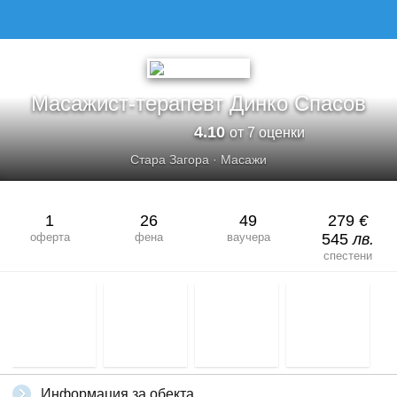
МАСАЖИСТ-ТЕРАПЕВТ ДИНКО СПАСОВ
Масажист-терапевт Динко Спасов
4.10
от 7 оценки
Стара Загора
·
Масажи
1
26
49
279
€
оферта
фена
ваучера
545
лв.
спестени
Информация за обекта