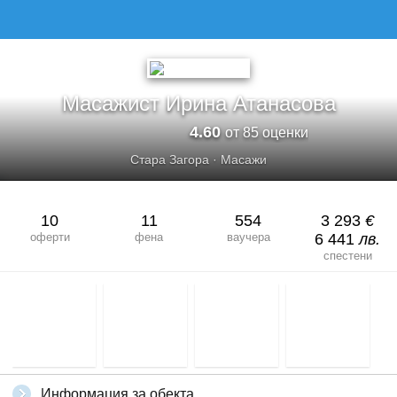
МАСАЖИСТ ИРИНА АТАНАСОВА
Масажист Ирина Атанасова
4.60
от 85 оценки
Стара Загора
·
Масажи
10
11
554
3 293
€
оферти
фена
ваучера
6 441
лв.
спестени
Информация за обекта