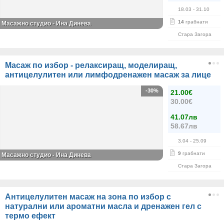
18.03
- 31.10
14
грабнати
Масажно студио - Ина Динева
Стара Загора
Масаж по избор - релаксиращ, моделиращ,
антицелулитен или лимфодренажен масаж за лице
-30%
21.00€
30.00€
41.07лв
58.67лв
3.04
- 25.09
9
грабнати
Масажно студио - Ина Динева
Стара Загора
Антицелулитен масаж на зона по избор с
натурални или ароматни масла и дренажен гел с
термо ефект