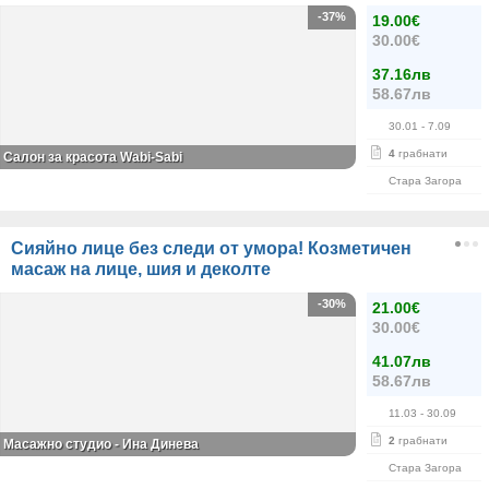
-37%
19.00€
30.00€
37.16лв
58.67лв
30.01
- 7.09
4
грабнати
Салон за красота Wabi-Sabi
Стара Загора
Сияйно лице без следи от умора! Козметичен
масаж на лице, шия и деколте
-30%
21.00€
30.00€
41.07лв
58.67лв
11.03
- 30.09
2
грабнати
Масажно студио - Ина Динева
Стара Загора