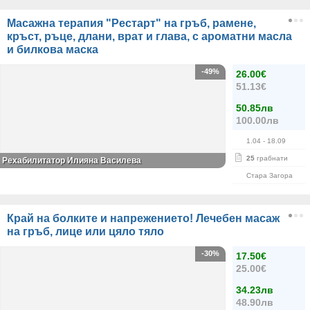
Масажна терапия "Рестарт" на гръб, рамене,
кръст, ръце, длани, врат и глава, с ароматни масла
и билкова маска
-49%
26.00€
51.13€
50.85лв
100.00лв
1.04
- 18.09
25
грабнати
Рехабилитатор Илияна Василева
Стара Загора
Край на болките и напрежението! Лечебен масаж
на гръб, лице или цяло тяло
-30%
17.50€
25.00€
34.23лв
48.90лв