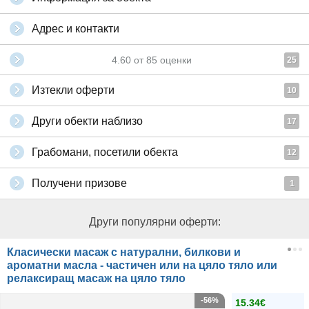
Адрес и контакти
4.60
от
85
оценки
25
Изтекли оферти
10
Други обекти наблизо
17
Грабомани, посетили обекта
12
Получени призове
1
Други популярни оферти:
Класически масаж с натурални, билкови и
ароматни масла - частичен или на цяло тяло или
релаксиращ масаж на цяло тяло
-56%
15.34€