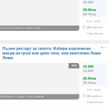
35.00€
30.00лв
68.45лв
3.12
- 14.09
118
грабнати
Салон за красота Wabi-Sabi
Стара Загора
Пълен рестарт за тялото: Избери класически
масаж на гръб или цяло тяло, или екзотичен Ломи
Ломи
-30%
10.50€
15.00€
20.54лв
29.34лв
7.02
- 30.09
116
грабнати
Масажно студио - Ина Динева
Стара Загора