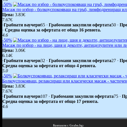
-50%
Масаж по избор - болкоуспокояващ на гръб, лимфодрениращ ил
Цена:
3.83€
7.67€
·
Грабнати ваучери
65
·
Грабомани закупили офертата
50
·
Пре
·
Средна оценка за офертата от общо 16 ревюта.
4.6
-50%
Масаж по избор - на лице, шия и деколте, антицелулитен или 
Цена:
3.06€
6.14€
·
Грабнати ваучери
32
·
Грабомани закупили офертата
27
·
Пре
Средна оценка за офертата от общо 4 ревюта.
5.0
-50%
Болкоуспокояващ, релаксиращ или класически масаж - частичен
Цена:
3.83€
7.67€
·
Грабнати ваучери
107
·
Грабомани закупили офертата
75
·
Пр
Средна оценка за офертата от общо 17 ревюта.
4.6
Контакти с Grabo.bg: