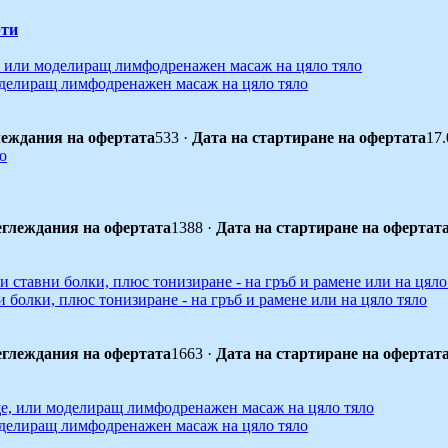
ти
оделиращ лимфодренажен масаж на цяло тяло
еждания на офертата
533
·
Дата на стартиране на офертата
17.
глеждания на офертата
1388
·
Дата на стартиране на офертат
и болки, плюс тонизиране - на гръб и рамене или на цяло тяло
глеждания на офертата
1663
·
Дата на стартиране на офертат
оделиращ лимфодренажен масаж на цяло тяло