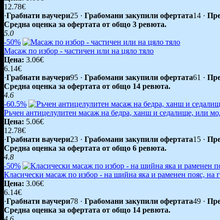
12.78€
·
Грабнати ваучери
25
·
Грабомани закупили офертата
14
·
Пре
Средна оценка за офертата от общо 3 ревюта.
5.0
-50%
Масаж по избор - частичен или на цяло тяло
Цена:
3.06€
6.14€
·
Грабнати ваучери
95
·
Грабомани закупили офертата
61
·
Пре
Средна оценка за офертата от общо 14 ревюта.
4.6
-60.5%
Ръчен антицелулитен масаж на бедра, ханш и седалище, или м
Цена:
5.06€
12.78€
·
Грабнати ваучери
23
·
Грабомани закупили офертата
15
·
Пре
Средна оценка за офертата от общо 6 ревюта.
4.8
-50%
Класически масаж по избор - на шийна яка и раменен пояс, на г
Цена:
3.06€
6.14€
·
Грабнати ваучери
78
·
Грабомани закупили офертата
49
·
Пре
Средна оценка за офертата от общо 14 ревюта.
4.6