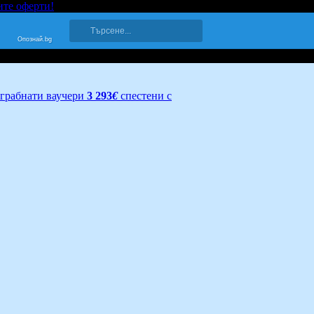
ите оферти!
Опознай.bg
грабнати ваучери
3 293
€
спестени с