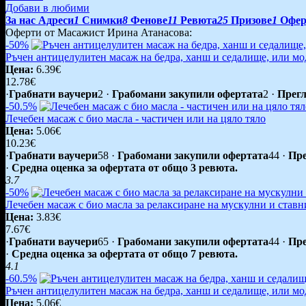
Добави в любими
За нас
Адреси
1
Снимки
8
Фенове
11
Ревюта
25
Призове
1
Офер
Оферти от Масажист Ирина Атанасова:
-50%
Ръчен антицелулитен масаж на бедра, ханш и седалище, или м
Цена:
6.39€
12.78€
·
Грабнати ваучери
2
·
Грабомани закупили офертата
2
·
Прегл
-50.5%
Лечебен масаж с био масла - частичен или на цяло тяло
Цена:
5.06€
10.23€
·
Грабнати ваучери
58
·
Грабомани закупили офертата
44
·
Пре
·
Средна оценка за офертата от общо 3 ревюта.
3.7
-50%
Лечебен масаж с био масла за релаксиране на мускулни и ставн
Цена:
3.83€
7.67€
·
Грабнати ваучери
65
·
Грабомани закупили офертата
44
·
Пре
·
Средна оценка за офертата от общо 7 ревюта.
4.1
-60.5%
Ръчен антицелулитен масаж на бедра, ханш и седалище, или м
Цена:
5.06€