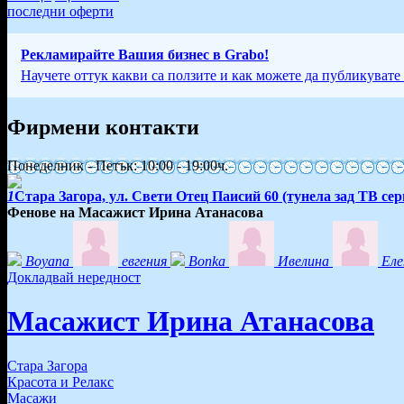
последни оферти
Рекламирайте Вашия бизнес в Grabo!
Научете оттук какви са ползите и как можете да публикувате
Фирмени контакти
Понеделник - Петък: 10:00 - 19:00ч.
1
Стара Загора, ул. Свети Отец Паисий 60 (тунела зад ТВ сер
Фенове на Масажист Ирина Атанасова
Boyana
евгения
Bonka
Ивелина
Еле
Докладвай нередност
Масажист Ирина Атанасова
Стара Загора
Красота и Релакс
Масажи