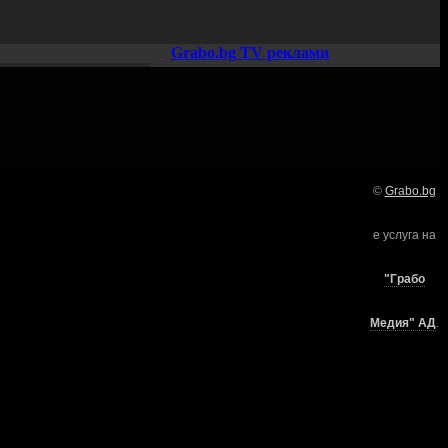
Grabo.bg TV реклами
©
Grabo.bg
Нашето семейство:
е услуга на
търи
"Грабо
Медия" АД
.