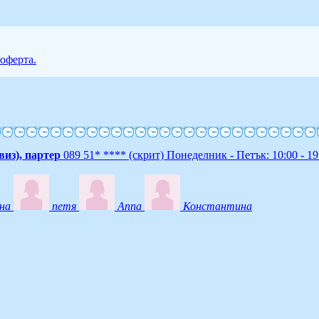
 оферта.
виз), партер
089 51* ****
(скрит)
Понеделник - Петък: 10:00 - 19
на
петя
Anna
Константина