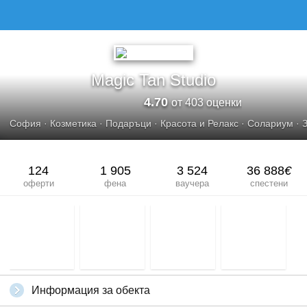
MAGIC TAN STUDIO
Magic Tan Studio
4.70
от 403 оценки
София
·
Козметика
·
Подаръци
·
Красота и Релакс
·
Солариум
·
124
1 905
3 524
36 888
€
оферти
фена
ваучера
спестени
Информация за обекта