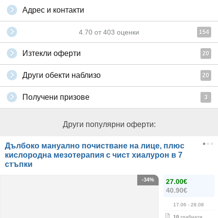
Адрес и контакти
4.70
от
403
оценки
154
Изтекли оферти
20
Други обекти наблизо
20
Получени призове
3
Други популярни оферти:
Дълбоко мануално почистване на лице, плюс
кислородна мезотерапия с чист хиалурон в 7
стъпки
-34%
27.00€
40.90€
17.06
- 28.08
10
грабнати