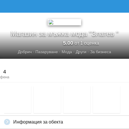
МАГАЗИН ЗА МЪЖКА МОДА &QUOT;ЗЛАТЕВ &QUOT;
Магазин за мъжка мода "Златев "
5.00
от 1 оценка
Добрич
·
Пазаруване
·
Мода
·
Други
·
За бизнеса
4
фена
Информация за обекта