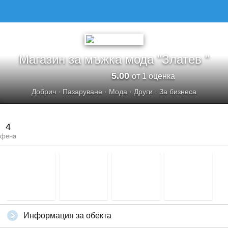
МАГАЗИН ЗА МЪЖКА МОДА &QUOT;ЗЛАТЕВ &QUOT;
Магазин за мъжка мода "Златев "
5.00
от 1 оценка
Добрич
·
Пазаруване
·
Мода
·
Други
·
За бизнеса
4
фена
Информация за обекта