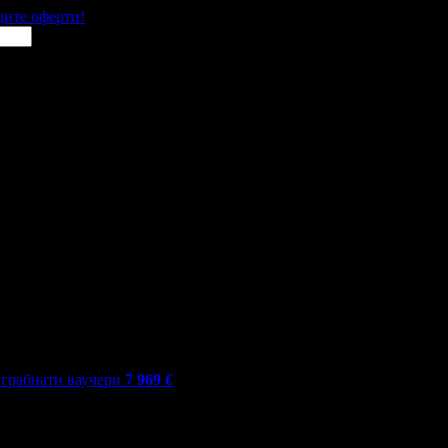
щите оферти!
грабнати ваучери
7 969
€