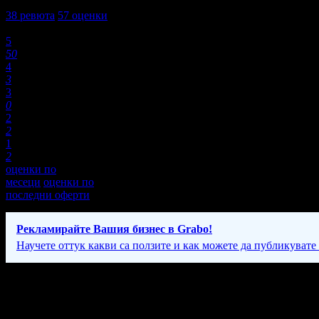
4,7
38
ревюта
57
оценки
Оценки:
5
50
4
3
3
0
2
2
1
2
оценки по
месеци
оценки по
последни оферти
Рекламирайте Вашия бизнес в Grabo!
Научете оттук какви са ползите и как можете да публикувате
Фирмени контакти
Понеделник - Петък: 10:00 - 19:00ч, Събота: 10:00 - 15:00ч.