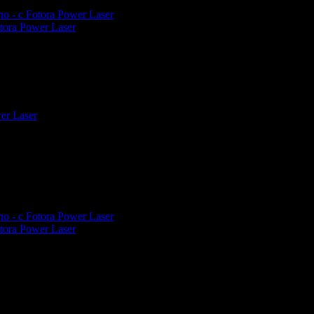
tora Power Laser
еждания на офертата
460
промотирала 190 дни
190
еждания на офертата
331
промотирала 61 дни
61
tora Power Laser
еждания на офертата
337
промотирала 61 дни
61