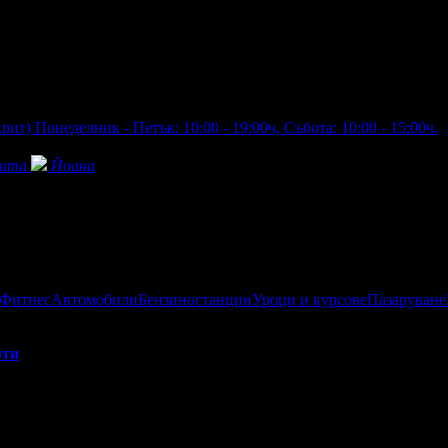
крит)
Понеделник - Петък: 10:00 - 19:00ч, Събота: 10:00 - 15:00ч.
рита
Йоана
 Фитнес
Автомобили
Бензиностанции
Уроци и курсове
Пазаруване
рти
и процедури, екип от професионалисти и конкурентни цени.