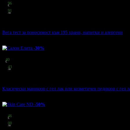
22
96
€
44
91
лв
стойност
35.79 € / 70.00 лв
36% отстъпка
Вега тест за поносимост към 195 храни, напитки и алергени
Beauty Zone
·
кв. Надежда 2
134
грабнати
-30%
Цена:
8
40
€
16
43
лв
стойност
12.00 € / 23.47 лв
30% отстъпка
Класически маникюр с гел лак или козметичен педикюр с гел л
Салон Елита
·
ул. Цар Самуил 84
125
грабнати
-50%
Цена:
43
46
€
85
00
лв
стойност