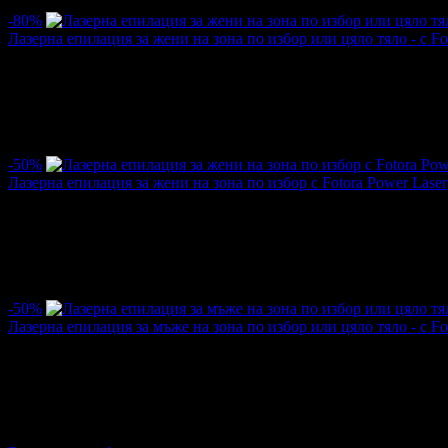
Най-нови оферти от Lovely beauty studio:
-80%
Лазерна епилация за жени на зона по избор или цяло тяло - с Fo
Цена:
4.04€
20.45€
/7.90лв
40.00лв
·
Грабнати ваучери
5
·
Грабомани закупили офертата
3
·
Прегл
Дата на стартиране на офертата
12.08.2025г
·
Офертата се е 
-50%
Лазерна епилация за жени на зона по избор с Fotora Power Laser
Цена:
10.17€
20.45€
/19.90лв
40.00лв
·
Грабнати ваучери
7
·
Грабомани закупили офертата
4
·
Прегл
Дата на стартиране на офертата
05.08.2023г
·
Офертата се е 
-50%
Лазерна епилация за мъже на зона по избор или цяло тяло - с Fo
Цена:
12.73€
25.56€
/24.90лв
50.00лв
·
Грабнати ваучери
2
·
Грабомани закупили офертата
1
·
Прегл
Дата на стартиране на офертата
05.08.2023г
·
Офертата се е 