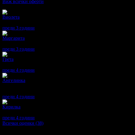
Виж всички оферти
Отзиви от клиенти:
Виолета
5
Доволна съм.
преди 3 години
·
1
· Подкрепям това мнение!
Маргарита
5
Ива е страхотна, много внимателна и търпелива, а резултатите 
преди 3 години
·
1
· Подкрепям това мнение!
Грета
4
Приятна атмосфера. Внимателно и професионално отношение. 
преди 4 години
·
1
· Подкрепям това мнение!
Ангелинка
5
Ивето която прави лазерната епилация е невероятна, добро отно
изчаквам, графика е съобразен и точен.
преди 4 години
·
1
· Подкрепям това мнение!
Кирилка
5
Много съм доволна, препоръчвам!
преди 4 години
·
1
· Подкрепям това мнение!
Всички оценки (38)