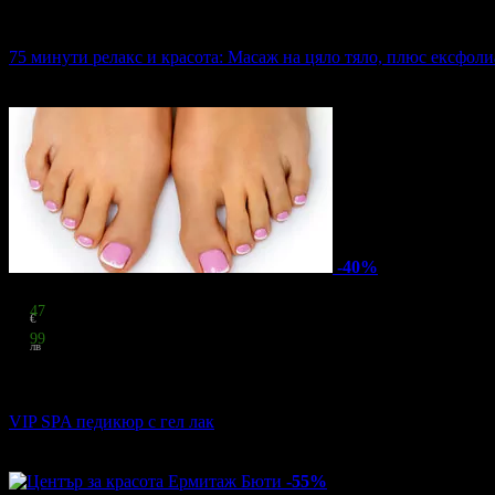
86.92 € / 170.00 лв
50% отстъпка
75 минути релакс и красота: Масаж на цяло тяло, плюс ексфол
Skin Care ND
·
Център
92
грабнати
-40%
Цена:
21
47
€
41
99
лв
стойност
35.79 € / 70.00 лв
40% отстъпка
VIP SPA педикюр с гел лак
Isabella Beauty
·
Център
67
грабнати
-55%