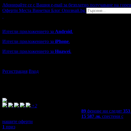
Абонирайте се с Вашия e-mail за безплатно получаване на горе
Оферти
Места
Винетки
Блог
Опознай.bg
Grabo мобилна версия
Изтегли приложението за
Android
.
Изтегли приложението за
iPhone
.
Изтегли приложението за
Huawei
.
...или отвори
grabo.bg
Регистрация
Вход
+2
89
фенове ни следят
353
15 587
лв.
спестени с
нашите оферти
1
приз