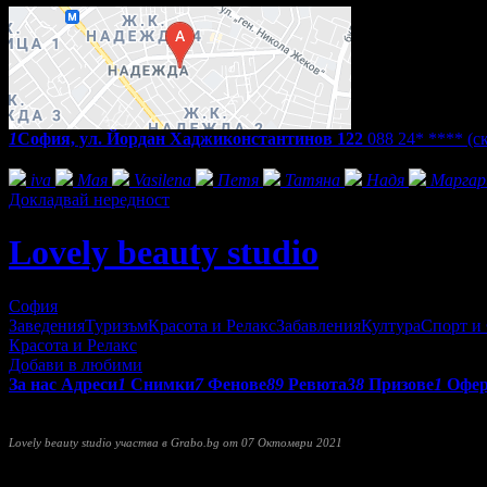
1
София, ул. Йордан Хаджиконстантинов 122
088 24* ****
(с
Фенове на Lovely beauty studio
ivа
Мая
Vasilena
Петя
Татяна
Надя
Марга
Докладвай нередност
Lovely beauty studio
София
Заведения
Туризъм
Красота и Релакс
Забавления
Култура
Спорт и
Красота и Релакс
Добави в любими
За нас
Адреси
1
Снимки
7
Фенове
89
Ревюта
38
Призове
1
Офе
Предлагаме на клиентите си висококачествени услуги, актуалн
Lovely beauty studio участва в Grabo.bg от 07 Октомври 2021
Прочети още