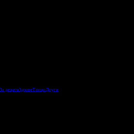
За децата
Здраве
Танци
Други