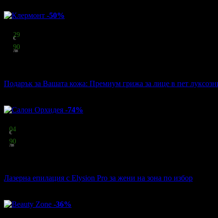
Други популярни оферти
-50%
Цена:
15
29
€
29
90
лв
стойност
30.68 € / 60.00 лв
50% отстъпка
Подарък за Вашата кожа: Премиум грижа за лице в пет луксозн
Клермонт
·
Център
169
грабнати
-74%
Цена:
4
04
€
7
90
лв
стойност
15.34 € / 30.00 лв
74% отстъпка
Лазерна епилация с Elysion Pro за жени на зона по избор
Салон Орхидея
·
Център
162
грабнати
-36%
Цена: