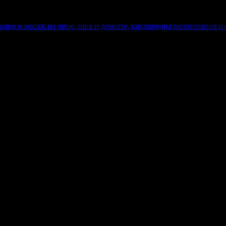
иация и масаж на лице, шия и деколте, кислородна мезотерапия и