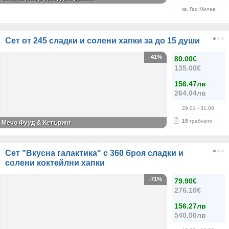
кв. Гео Милев
Сет от 245 сладки и солени хапки за до 15 души
-41%
80.00€
135.00€
156.47лв
264.04лв
29.01
- 31.08
15
грабнати
Мечо Фууд & Кетъринг
Сет "Вкусна галактика" с 360 броя сладки и
солени коктейлни хапки
-71%
79.90€
276.10€
156.27лв
540.00лв