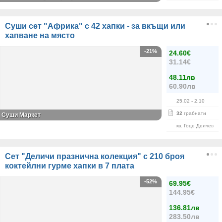
Суши сет "Африка" с 42 хапки - за вкъщи или
хапване на място
-21%
24.60€
31.14€
48.11лв
60.90лв
25.02
- 2.10
32
грабнати
Суши Маркет
кв. Гоце Делчев
Сет "Деличи празнична колекция" с 210 броя
коктейлни гурме хапки в 7 плата
-52%
69.95€
144.95€
136.81лв
283.50лв