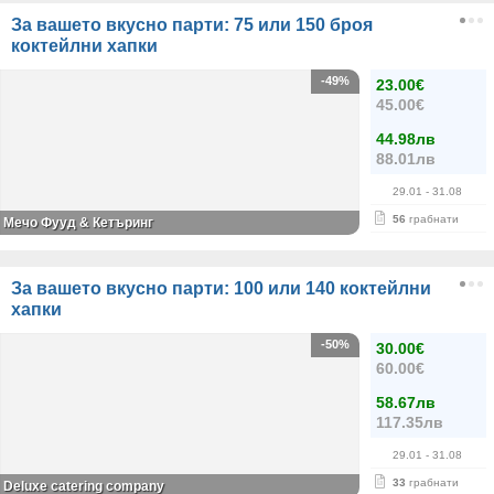
За вашето вкусно парти: 75 или 150 броя
коктейлни хапки
-49%
23.00€
45.00€
44.98лв
88.01лв
29.01
- 31.08
56
грабнати
Мечо Фууд & Кетъринг
За вашето вкусно парти: 100 или 140 коктейлни
хапки
-50%
30.00€
60.00€
58.67лв
117.35лв
29.01
- 31.08
33
грабнати
Deluxe catering company