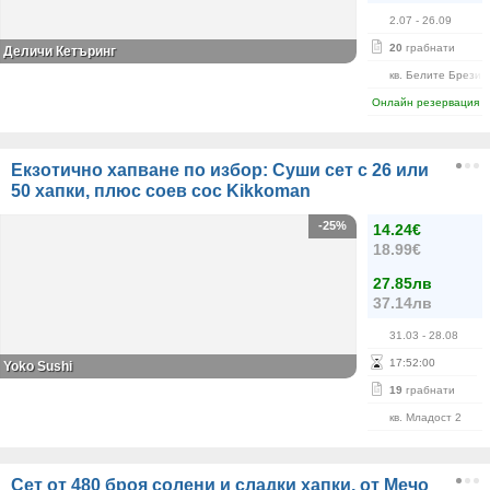
2.07
- 26.09
20
грабнати
Деличи Кетъринг
кв. Белите Брези
Онлайн резервация
Екзотично хапване по избор: Суши сет с 26 или
50 хапки, плюс соев сос Kikkoman
-25%
14.24€
18.99€
27.85лв
37.14лв
31.03
- 28.08
17
:
52
:
00
Yoko Sushi
19
грабнати
кв. Младост 2
Сет от 480 броя солени и сладки хапки, от Мечо