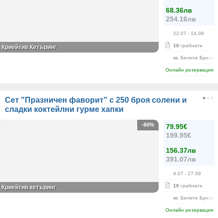
68.36лв
254.16лв
22.07
- 14.09
10
грабнати
Криейтив Кетъринг
кв. Белите Брези
Онлайн резервация
Сет "Празничен фаворит" с 250 броя солени и
сладки коктейлни гурме хапки
-60%
79.95€
199.95€
156.37лв
391.07лв
4.07
- 27.08
10
грабнати
Криейтив кетъринг
кв. Белите Брези
Онлайн резервация