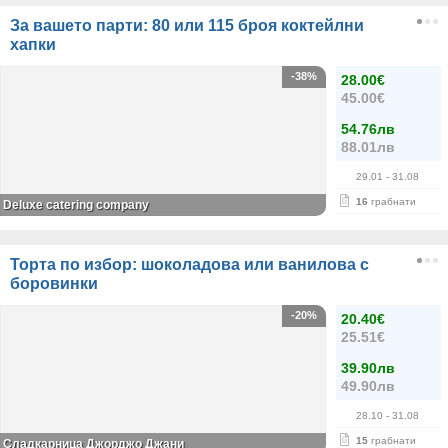
За вашето парти: 80 или 115 броя коктейлни
хапки
-38%
28.00€
45.00€
54.76лв
88.01лв
29.01
- 31.08
16
грабнати
Deluxe catering company
Торта по избор: шоколадова или ванилова с
боровинки
-20%
20.40€
25.51€
39.90лв
49.90лв
28.10
- 31.08
15
грабнати
Сладкарница Джорджо Джани