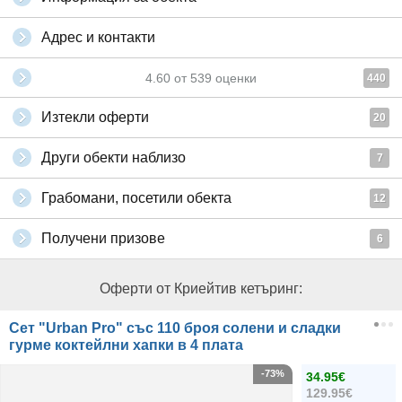
Адрес и контакти
4.60
от
539
оценки
440
Изтекли оферти
20
Други обекти наблизо
7
Грабомани, посетили обекта
12
Получени призове
6
Оферти от Криейтив кетъринг:
Сет "Urban Pro" със 110 броя солени и сладки
гурме коктейлни хапки в 4 плата
-73%
34.95€
129.95€