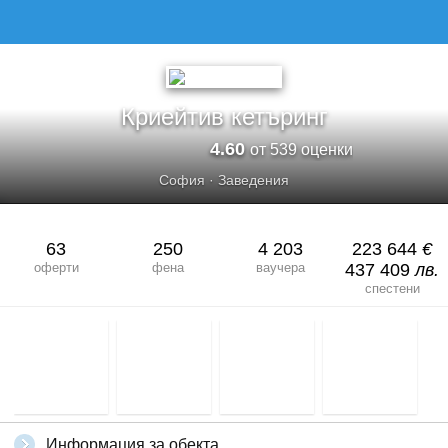
КРИЕЙТИВ КЕТЪРИНГ
Криейтив кетъринг
4.60
от 539 оценки
София
·
Заведения
63
250
4 203
223 644
€
оферти
фена
ваучера
437 409
лв.
спестени
Информация за обекта