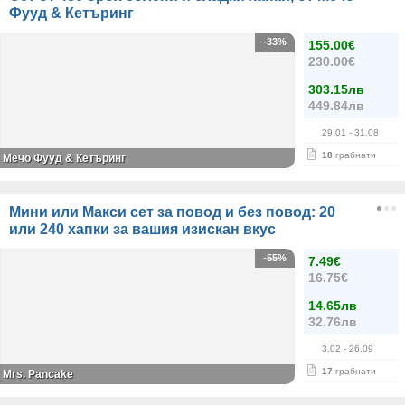
Фууд & Кетъринг
-33%
155.00€
230.00€
303.15лв
449.84лв
29.01
- 31.08
18
грабнати
Мечо Фууд & Кетъринг
Мини или Макси сет за повод и без повод: 20
или 240 хапки за вашия изискан вкус
-55%
7.49€
16.75€
14.65лв
32.76лв
3.02
- 26.09
17
грабнати
Mrs. Pancake