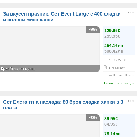
За вкусен празник: Сет Event Large с 400 сладки
и солени микс хапки
-50%
129.95€
259.95€
254.16лв
508.42лв
4.07
- 27.08
5
грабнати
Криейтив кетъринг
кв. Белите Брези
Онлайн резервация
Сет Елегантна наслада: 80 броя сладки хапки в 3
плата
-53%
39.95€
84.95€
78.14лв