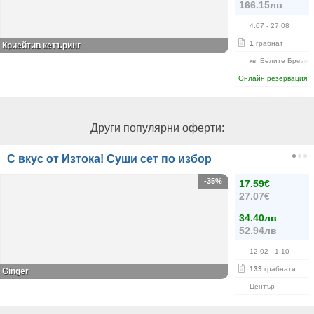
166.15лв
4.07
- 27.08
1
грабнат
Криейтив кетъринг
кв. Белите Брези
Онлайн резервация
Други популярни оферти:
С вкус от Изтока! Суши сет по избор
-35%
17.59€
27.07€
34.40лв
52.94лв
12.02
- 1.10
139
грабнати
Ginger
Център