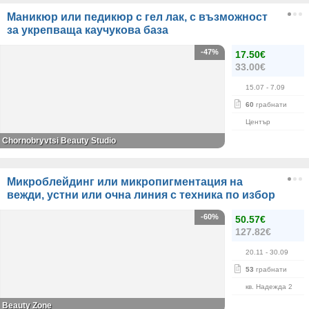
Маникюр или педикюр с гел лак, с възможност
за укрепваща каучукова база
-47%
17.50€
33.00€
15.07
- 7.09
60
грабнати
Център
Chornobryvtsi Beauty Studio
Микроблейдинг или микропигментация на
вежди, устни или очна линия с техника по избор
-60%
50.57€
127.82€
20.11
- 30.09
53
грабнати
кв. Надежда 2
Beauty Zone