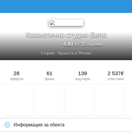
Козметично студио Випо
4.80
от 30 оценки
София
·
Красота и Релакс
28
61
139
2 537
€
оферти
фена
ваучера
спестени
Информация за обекта