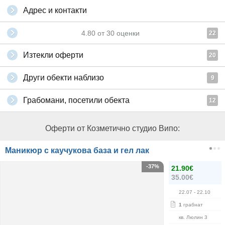
Адрес и контакти
4.80
от
30
оценки
22
Изтекли оферти
20
Други обекти наблизо
9
Грабомани, посетили обекта
12
Оферти от Козметично студио Випо:
Маникюр с каучукова база и гел лак
-37%
21.90€
35.00€
22.07
- 22.10
1
грабнат
кв. Люлин 3