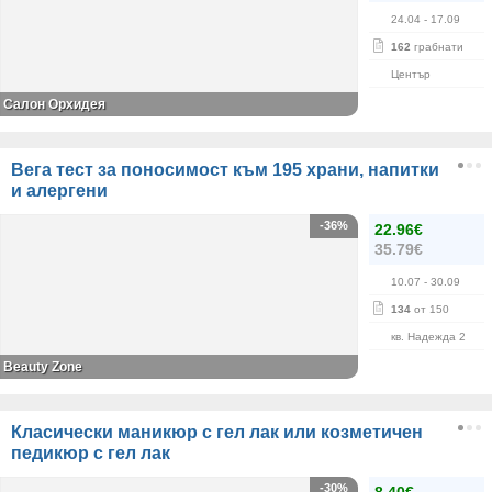
24.04
- 17.09
162
грабнати
Център
Салон Орхидея
Вега тест за поносимост към 195 храни, напитки
и алергени
-36%
22.96€
35.79€
10.07
- 30.09
134
от 150
кв. Надежда 2
Beauty Zone
Класически маникюр с гел лак или козметичен
педикюр с гел лак
-30%