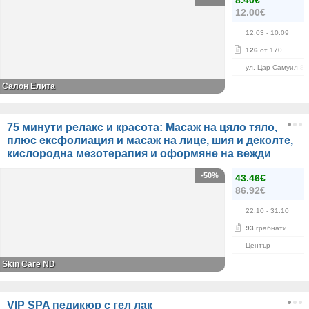
8.40€
12.00€
12.03
- 10.09
126
от 170
ул. Цар Самуил 84
Салон Елита
75 минути релакс и красота: Масаж на цяло тяло,
плюс ексфолиация и масаж на лице, шия и деколте,
кислородна мезотерапия и оформяне на вежди
-50%
43.46€
86.92€
22.10
- 31.10
93
грабнати
Център
Skin Care ND
VIP SPA педикюр с гел лак