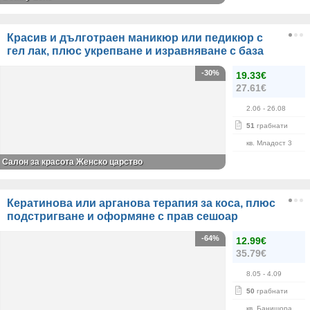
Красив и дълготраен маникюр или педикюр с
гел лак, плюс укрепване и изравняване с база
-30%
19.33€
27.61€
2.06
- 26.08
51
грабнати
кв. Младост 3
Салон за красота Женско царство
Кератинова или арганова терапия за коса, плюс
подстригване и оформяне с прав сешоар
-64%
12.99€
35.79€
8.05
- 4.09
50
грабнати
кв. Банишора