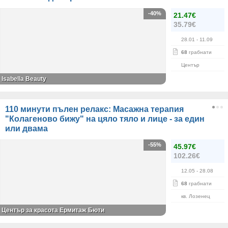
-40%
21.47€
35.79€
28.01
- 11.09
68
грабнати
Център
Isabella Beauty
110 минути пълен релакс: Масажна терапия
"Колагеново бижу" на цяло тяло и лице - за един
или двама
-55%
45.97€
102.26€
12.05
- 28.08
68
грабнати
кв. Лозенец
Център за красота Ермитаж Бюти