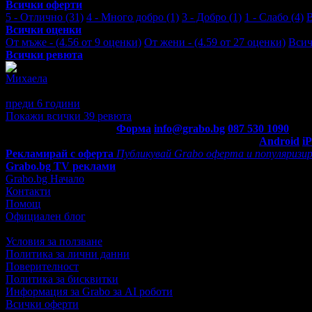
Всички оферти
5 - Отлично (31)
4 - Много добро (1)
3 - Добро (1)
1 - Слабо (4)
Всички оценки
От мъже - (4.56 от 9 оценки)
От жени - (4.59 от 27 оценки)
Всич
Всички ревюта
Михаела
5
Доволна съм от обслужването, отново бих посетила д-р Стояно
преди 6 години
·
· Подкрепям това мнение!
Покажи всички 39 ревюта
Контакти с Grabo.bg:
Форма
info@grabo.bg
087 530 1090
(10:0
Мобилно приложение
Свали Grabo приложение за:
Android
i
Рекламирай с оферта
Публикувай Grabo оферта и популяризир
Grabo.bg TV реклами
Grabo.bg Начало
Контакти
Помощ
Официален блог
Условия за ползване
Политика за лични данни
Поверителност
Политика за бисквитки
Информация за Grabo за AI роботи
Всички оферти