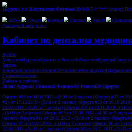
1
Бургас, ул. Константин Фотинов 39
088 74* ****
(скрит)
Пон
Фенове на Кабинет по дентална медицина д-р Милена Стоя
IRINA
Стела
Емилия
Станка
Nikola
Станисла
Докладвай нередност
Кабинет по дентална медицин
Бургас
Заведения
Туризъм
Красота и Релакс
Забавления
Култура
Спорт и
Здраве
Клиники
Стоматологични
Оптики
Лечебни продукти
Здравослов
Стоматологични
Добави в любими
За нас
Адреси
1
Снимки
2
Фенове
601
Ревюта
39
Оферти
Отзиви от клиенти за Кабинет по дентална медицина д-р Миле
Оферта #28 от 04.08.2022 - (5.00 от 3 оценки)
Оферта #27 от 29.0
#24 от 17.12.2019 - (5.00 от 2 оценки)
Оферта #23 от 26.10.2019 -
14.02.2019 - (2.00 от 1 оценка)
Оферта #19 от 23.11.2018 - (5.00 
- (5.00 от 2 оценки)
Оферта #15 от 12.08.2014 - (4.60 от 5 оценки
оценки)
Оферта #11 от 26.11.2013 - (3.00 от 2 оценки)
Оферта #10
Оферта #7 от 04.04.2013 - (5.00 от 2 оценки)
Оферта #6 от 15.02.
22.01.2012 - (5.00 от 1 оценка)
Оферта #2 от 26.11.2011 - (5.00 о