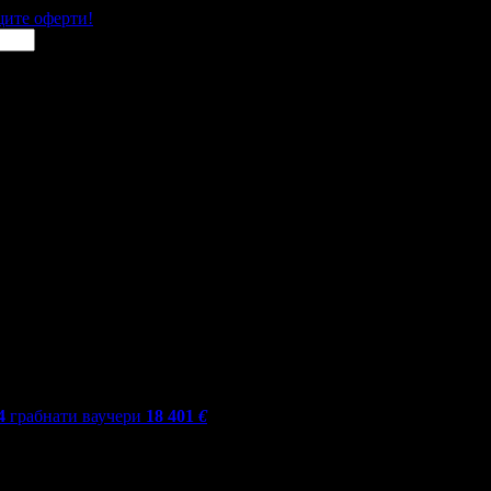
щите оферти!
4
грабнати ваучери
18 401
€