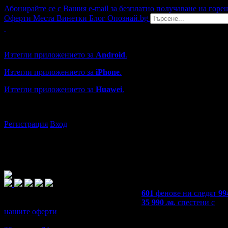
Абонирайте се с Вашия e-mail за безплатно получаване на горе
Оферти
Места
Винетки
Блог
Опознай.bg
Grabo мобилна версия
Изтегли приложението за
Android
.
Изтегли приложението за
iPhone
.
Изтегли приложението за
Huawei
.
...или отвори
grabo.bg
Регистрация
Вход
601
фенове ни следят
99
35 990
лв.
спестени с
нашите оферти
4,4