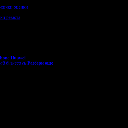
Всички оценки
ки ревюта
ва.
0 - 18:30ч)
Phone
Huawei
ай бизнеса си
Разбери още