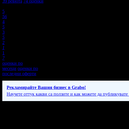
39
ревюта
74
оценки
Оценки:
5
56
4
5
3
5
2
1
1
7
оценки по
месеци
оценки по
последни оферти
Рекламирайте Вашия бизнес в Grabo!
Научете оттук какви са ползите и как можете да публикувате
Фирмени контакти
088 74* ****
(скрит)
,
056/ 8** ***
(скрит)
Понеделник - Петък: 10:00 - 17:30; Събота - със записване.