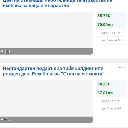
Цветна изненада: Работилница за изработка на
икебана за деца и възрастни
35.79€
70.00лв
14.03
- 14.12
ул. Лавеле 16 - в 
Atelie
Нестандартен подарък за тиймбилдинг или
рожден ден: Ескейп игра "Стая на сетивата"
34.26€
67.01лв
20.03
- 20.12
ул. Лавеле 16
Atelie