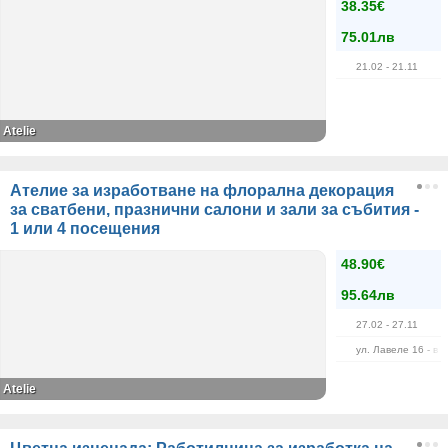
38.35€
75.01лв
21.02
- 21.11
Atelie
Ателие за изработване на флорална декорация
за сватбени, празнични салони и зали за събития -
1 или 4 посещения
48.90€
95.64лв
27.02
- 27.11
ул. Лавеле 16 - в 
Atelie