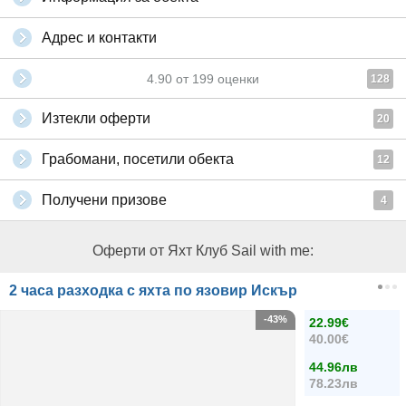
Адрес и контакти
4.90
от
199
оценки
128
Изтекли оферти
20
Грабомани, посетили обекта
12
Получени призове
4
Оферти от Яхт Клуб Sail with me:
2 часа разходка с яхта по язовир Искър
-43%
22.99€
40.00€
44.96лв
78.23лв