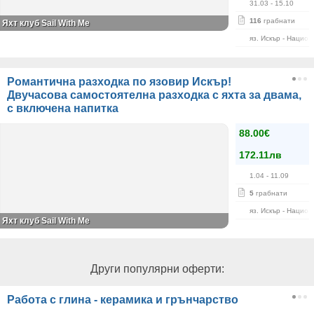
31.03
- 15.10
116
грабнати
Яхт клуб Sail With Me
яз. Искър - Нацио
Романтична разходка по язовир Искър!
Двучасова самостоятелна разходка с яхта за двама,
с включена напитка
88.00€
172.11лв
1.04
- 11.09
5
грабнати
яз. Искър - Нацио
Яхт клуб Sail With Me
Други популярни оферти:
Работа с глина - керамика и грънчарство