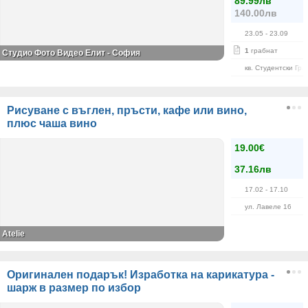
89.99лв
140.00лв
23.05
- 23.09
1
грабнат
Студио Фото Видео Елит - София
кв. Студентски Гра
Рисуване с въглен, пръсти, кафе или вино,
плюс чаша вино
19.00€
37.16лв
17.02
- 17.10
ул. Лавеле 16
Atelie
Оригинален подарък! Изработка на карикатура -
шарж в размер по избор