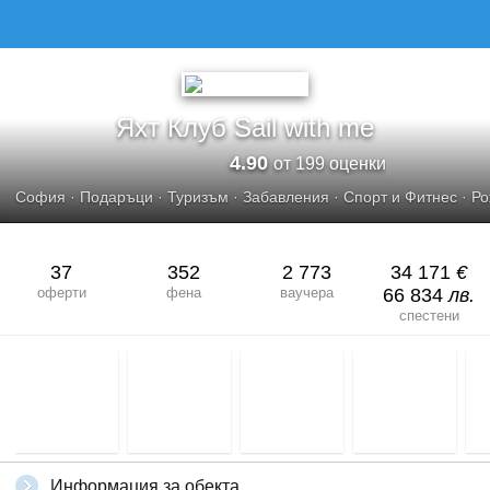
Яхт Клуб Sail with me
4.90
от 199 оценки
София
·
Подаръци
·
Туризъм
·
Забавления
·
Спорт и Фитнес
·
Ро
37
352
2 773
34 171
€
оферти
фена
ваучера
66 834
лв.
спестени
Информация за обекта