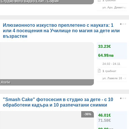
1
грабнат
Студио Фото Видео Елит - София
ул. Арх. Димитър 
Илюзионното изкуство преплетено с науката: 1
или 4 посещения на Училище по магия за дете или
възрастен
33.23€
64.99лв
24.02
- 24.11
1
грабнат
ул. Лавеле 16 - в 
Atelie
"Smash Cake" фотосесия в студио за дете - с 10
обработени кадъра и 10 разпечатани снимки
-36%
46.01€
71.58€