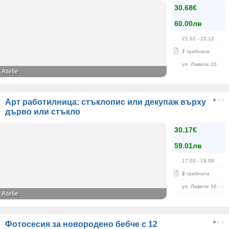
30.68€
60.00лв
21.02
- 23.12
7
грабнати
ул. Лавале 16
Atelie
Арт работилница: стъклопис или декупаж върху
дърво или стъкло
30.17€
59.01лв
17.03
- 19.09
2
грабнати
ул. Лавеле 16 - в 
Atelie
Фотосесия за новородено бебче с 12