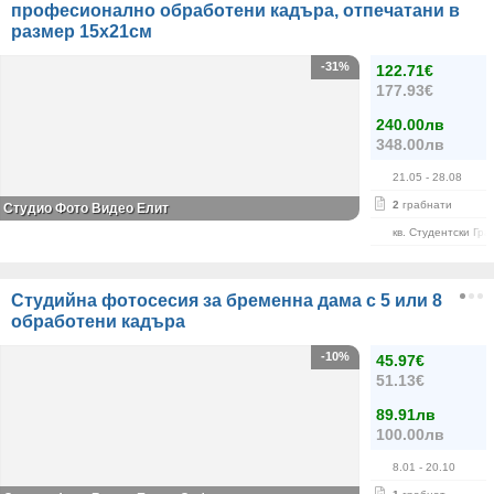
професионално обработени кадъра, отпечатани в
размер 15х21см
-31%
122.71€
177.93€
240.00лв
348.00лв
21.05
- 28.08
2
грабнати
Студио Фото Видео Елит
кв. Студентски Гра
Студийна фотосесия за бременна дама с 5 или 8
обработени кадъра
-10%
45.97€
51.13€
89.91лв
100.00лв
8.01
- 20.10