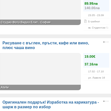
89.99лв
140.00лв
23.05
- 23.09
1
грабнат
Студио Фото Видео Елит - София
кв. Студентски Гра
Рисуване с въглен, пръсти, кафе или вино,
плюс чаша вино
19.00€
37.16лв
17.02
- 17.10
ул. Лавеле 16
Atelie
Оригинален подарък! Изработка на карикатура -
шарж в размер по избор