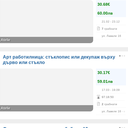
30.68€
60.00лв
21.02
- 23.12
7
грабнати
ул. Лавале 16
Atelie
Арт работилница: стъклопис или декупаж върху
дърво или стъкло
30.17€
59.01лв
17.03
- 19.09
97
:
18
:
50
2
грабнати
Atelie
ул. Лавеле 16 - в 