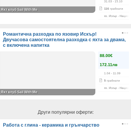
31.03
- 15.10
116
грабнати
Яхт клуб Sail With Me
яз. Искър - Нацио
Романтична разходка по язовир Искър!
Двучасова самостоятелна разходка с яхта за двама,
с включена напитка
88.00€
172.11лв
1.04
- 11.09
5
грабнати
яз. Искър - Нацио
Яхт клуб Sail With Me
Други популярни оферти:
Работа с глина - керамика и грънчарство