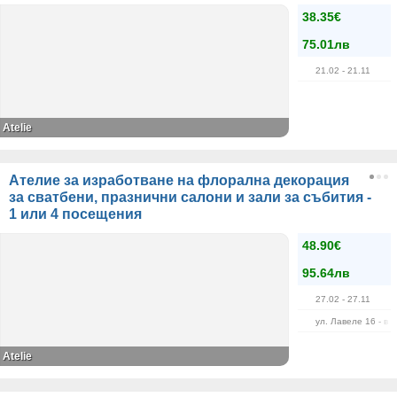
38.35€
75.01лв
21.02
- 21.11
Atelie
Ателие за изработване на флорална декорация
за сватбени, празнични салони и зали за събития -
1 или 4 посещения
48.90€
95.64лв
27.02
- 27.11
ул. Лавеле 16 - в 
Atelie