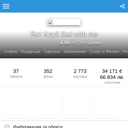
ЯХТ КЛУБ SAIL WITH ME
Яхт Клуб Sail with me
4.90
от 199 оценки
София
·
Подаръци
·
Туризъм
·
Забавления
·
Спорт и Фитнес
·
Ро
37
352
2 773
34 171
€
оферти
фена
ваучера
66 834
лв.
спестени
Информация за обекта