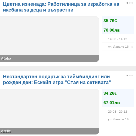
Цветна изненада: Работилница за изработка на
икебана за деца и възрастни
35.79€
70.00лв
14.03
- 14.12
ул. Лавеле 16 - в 
Atelie
Нестандартен подарък за тиймбилдинг или
рожден ден: Ескейп игра "Стая на сетивата"
34.26€
67.01лв
20.03
- 20.12
ул. Лавеле 16
Atelie