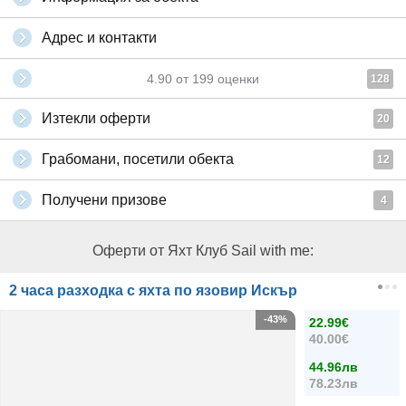
Адрес и контакти
4.90
от
199
оценки
128
Изтекли оферти
20
Грабомани, посетили обекта
12
Получени призове
4
Оферти от Яхт Клуб Sail with me:
2 часа разходка с яхта по язовир Искър
-43%
22.99€
40.00€
44.96лв
78.23лв