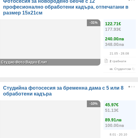
Фотосесия за новородено бебче с 12
професионално обработени кадъра, отпечатани в
размер 15х21см
-31%
122.71€
177.93€
240.00лв
348.00лв
21.05
- 28.08
2
грабнати
Студио Фото Видео Елит
кв. Студентски Гра
Студийна фотосесия за бременна дама с 5 или 8
обработени кадъра
-10%
45.97€
51.13€
89.91лв
100.00лв
8.01
- 20.10