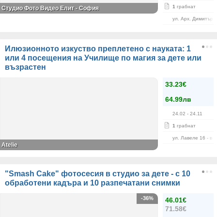
1
грабнат
Студио Фото Видео Елит - София
ул. Арх. Димитър 
Илюзионното изкуство преплетено с науката: 1
или 4 посещения на Училище по магия за дете или
възрастен
33.23€
64.99лв
24.02
- 24.11
1
грабнат
ул. Лавеле 16 - в 
Atelie
"Smash Cake" фотосесия в студио за дете - с 10
обработени кадъра и 10 разпечатани снимки
-36%
46.01€
71.58€