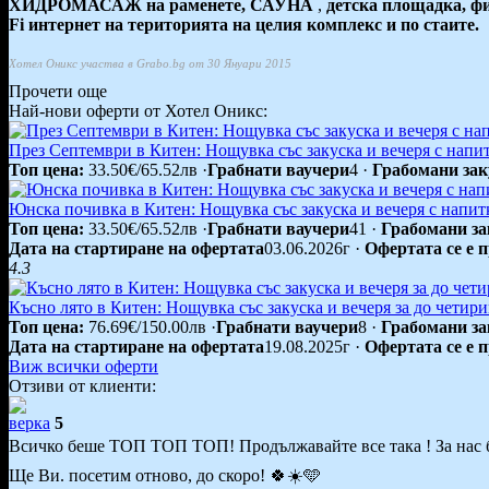
ХИДРОМАСАЖ на раменете, САУНА
,
детска площадка, фи
Fi интернет на територията на целия комплекс и по стаите.
Хотел Оникс участва в Grabo.bg от 30 Януари 2015
Прочети още
Най-нови оферти от Хотел Оникс:
През Септември в Китен: Нощувка със закуска и вечеря с напит
Топ цена:
33.50€/65.52лв
·
Грабнати ваучери
4
·
Грабомани зак
Юнска почивка в Китен: Нощувка със закуска и вечеря с напит
Топ цена:
33.50€/65.52лв
·
Грабнати ваучери
41
·
Грабомани за
Дата на стартиране на офертата
03.06.2026г
·
Офертата се е 
4.3
Късно лято в Китен: Нощувка със закуска и вечеря за до четир
Топ цена:
76.69€/150.00лв
·
Грабнати ваучери
8
·
Грабомани за
Дата на стартиране на офертата
19.08.2025г
·
Офертата се е 
Виж всички оферти
Отзиви от клиенти:
верка
5
Всичко беше ТОП ТОП ТОП! Продължавайте все така ! За нас б
Ще Ви. посетим отново, до скоро! 🍀☀️🩵