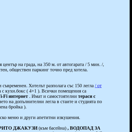
нтър на града, на 350 м. от автогарата / 5 мин. /,
тен, обществен паркинг точно пред хотела.
 и съвременен. Хотелът разполага със 150 легла
/ от
тa с кухн.бокс ( 4+1 ). Всички помещения са
i-Fi интернет
. Имат и самостоятелни
тераси с
ето на допълнителни легла в стаите и студията по
ена бройка ).
етско меню и други апетитни изкушения.
 ОТКРИТО ДЖАКУЗИ
(към басейна)
,
ВОДОПАД
ЗА