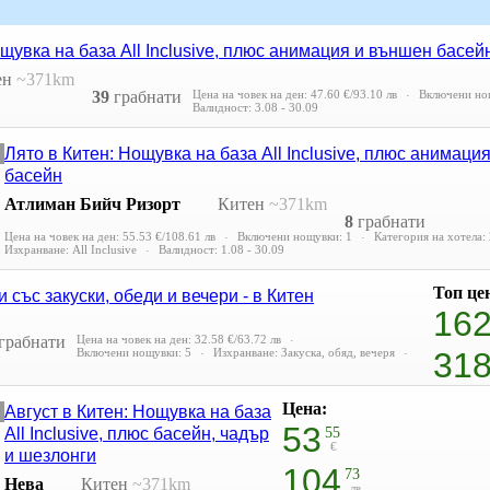
щувка на база All Inclusive, плюс анимация и външен басей
ен
~371km
39
грабнати
Цена на човек на ден:
47.60 €/93.10 лв
Включени но
Валидност: 3.08 - 30.09
Лято в Китен: Нощувка на база All Inclusive, плюс анимаци
басейн
Атлиман Бийч Ризорт
Китен
~371km
8
грабнати
Цена на човек на ден:
55.53 €/108.61 лв
Включени нощувки: 1
Категория на хотела: 
Изхранване: All Inclusive
Валидност: 1.08 - 30.09
Топ це
 със закуски, обеди и вечери - в Китен
16
грабнати
Цена на човек на ден:
32.58 €/63.72 лв
Включени нощувки: 5
Изхранване: Закуска, обяд, вечеря
31
на човек
Цена:
Август в Китен: Нощувка на база
53
All Inclusive, плюс басейн, чадър
55
€
и шезлонги
104
73
Нева
Китен
~371km
лв