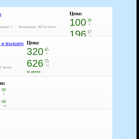
Цена:
н
100
30
€
щувки: 1
Изхранване: All Inclusive
196
17
лв
Цена:
на човек
я и външен
320
стойност
45
118.00 € / 230.79 лв
€
15% отстъпка
626
75
лв
2 звезди
за двама
стойност
на:
377.00 € / 737.35 лв
15% отстъпка
2
90
€
8
60
лв