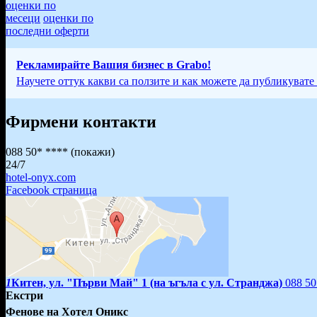
оценки по
месеци
оценки по
последни оферти
Рекламирайте Вашия бизнес в Grabo!
Научете оттук какви са ползите и как можете да публикувате
Фирмени контакти
088 50* ****
(покажи)
24/7
hotel-onyx.com
Facebook страница
1
Китен, ул. "Първи Май" 1 (на ъгъла с ул. Странджа)
088 5
Екстри
Фенове на Хотел Оникс