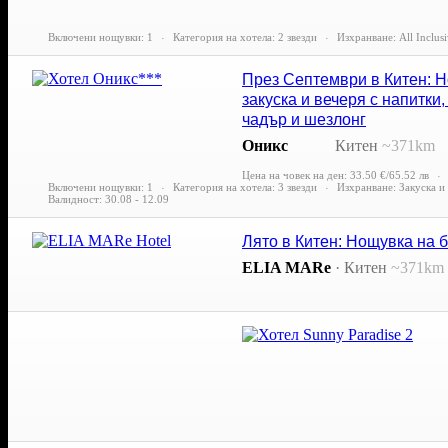
Включени нощувки: 1
Категория на хотела: 2 звезди
Изхранване: All Inclus
През Септември в Китен: 
закуска и вечеря с напитки
чадър и шезлонг
Оникс
Китен
~371km
Цена на човек на ден:
33.50 €/65.52 лв
Включени нощувки: 1
Категория на хотела: 3 звезди
Изхранване: Закуска и
Валидност: 30.08 - 12.09
Лято в Китен: Нощувка на б
ELIA MARe
·
Китен
~371km