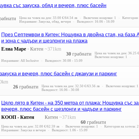
увка със закуска, обяд и вечеря, плюс басейн
рабнати
Цена на човек на ден:
33.00 €/64.54 лв
Включени нощувки: 1
Категория 
Изхранване: Закуска, обяд, вечеря
Валидност: 16.06 - 16.09
През Септември в Китен: Нощувка в двойна стая, на база Al
и зона с чадъри и шезлонги на плажа
Елиа Маре
·
Китен
~371km
30
грабнати
Цена на човек на ден:
36.25 €
Включени нощувки: 1
Изхранване: All Inclusive
Валидност: 30.08 - 15.09
закуска и вечеря, плюс басейн с джакузи и паркинг
0km
26
грабнати
Цена на човек на ден:
32.50 €/63.56 лв
Включени нощувки: 1
Валидност: 16.06 - 30.08
Цяло лято в Китен - на 350 метра от плажа: Нощувка със за
вечеря, плюс басейн с шезлонги и чадъри и паркинг
КООП - Китен
Китен
~371km
60
грабнати
Цена на човек на ден:
32.00 €/62.59 лв
Включени нощувки: 1
Категория на хотела: 2
Изхранване: Закуска и вечеря
Валидност: 1.06 - 15.09