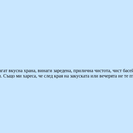
лагат вкусна храна, винаги заредена, прилична чистота, чист басе
 Също ми хареса, че след края на закуската или вечерята не те п