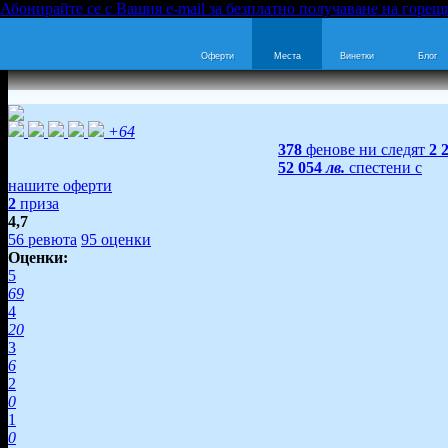
Абонирайте се с Вашия e-mail за безплатно получаване на горещ
Оферти
Места
Винетки
Блог
+64
378
фенове ни следят
2 
52 054
лв.
спестени с
нашите оферти
2
приза
4,7
56
ревюта
95
оценки
Оценки:
5
69
4
20
3
6
2
0
1
0