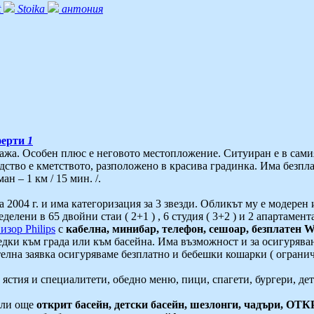
t
Stoika
антония
ерти
1
жа. Особен плюс е неговото местопложение. Ситуиран е в самия це
ство е кметството, разположено в красива градинка. Има безпла
н – 1 км / 15 мин. /.
а 2004 г. и има категоризация за 3 звезди. Обликът му е модерен
еделени в 65 двойни стаи ( 2+1 ) , 6 студия ( 3+2 ) и 2 апартамен
зор Philips
с
кабелна, минибар, телефон, сешоар, безплатен W
едки към града или към басейна. Има възможност и за осигуряван
телна заявка осигуряваме безплатно и бебешки кошарки ( огранич
 ястия и специалитети, обедно меню, пици, спагети, бургери, д
ели още
открит басейн, детски басейн, шезлонги, чадъри,