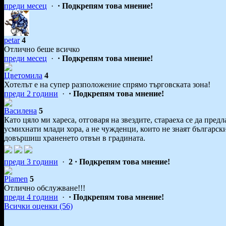
преди месец
·
· Подкрепям това мнение!
petar
4
Отлично беше всичко
преди месец
·
· Подкрепям това мнение!
Цветомила
4
Хотелът е на супер разположение спрямо търговската зона!
преди 2 години
·
· Подкрепям това мнение!
Василена
5
Като цяло ми хареса, отговаря на звездите, стараеха се да пред
усмихнати млади хора, а не чужденци, които не знаят български.
довършиш храненето отвън в градината.
преди 3 години
·
2
· Подкрепям това мнение!
Plamen
5
Отлично обслужване!!!
преди 4 години
·
· Подкрепям това мнение!
Всички оценки (56)