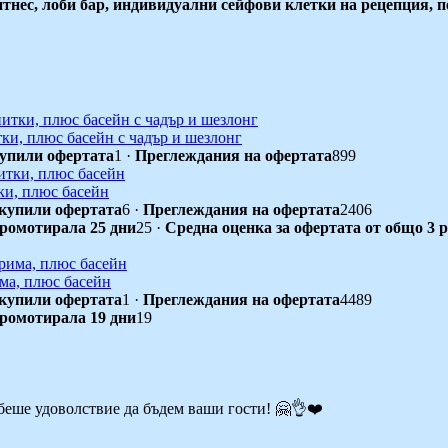
тнес, лоби бар, индивидуални сейфови клетки на рецепция, пе
ки, плюс басейн с чадър и шезлонг
упили офертата
1
·
Преглеждания на офертата
899
ки, плюс басейн
купили офертата
6
·
Преглеждания на офертата
2406
промотирала 25 дни
25
·
Средна оценка за офертата от общо 3 
има, плюс басейн
купили офертата
1
·
Преглеждания на офертата
4489
промотирала 19 дни
19
еше удоволствие да бъдем ваши гости! 🤗👌❤️