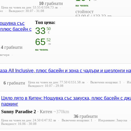
10
грабнати
на човек
Цена на човек на ден:
53.55 €/104.73 лв
ive
Валидност: 30.07 - 31.08
стойност
63.00 € / 123.22 лв
15% отстъпка
Топ цена:
Нощувка със
33
, плюс басейн с
50
€
65
52
лв
4
грабнати
на човек
 вечеря
аза All Inclusive, плюс басейн и зона с чадъри и шезлонги н
6
грабнати
Цена на човек на ден:
77.50 €/151.58 лв
Включени нощувки: 1
Из
Валидност: 10.07 - 29.08
Цяло лято в Китен: Нощувка със закуска, плюс басейн с дж
паркинг
Sunny Paradise 2
·
Китен
~370km
36
грабнати
Цена на човек на ден:
24.50 €/47.92 лв
Включени нощувки: 1
Изхранване: Закуска
Валидност: 16.06 - 30.08