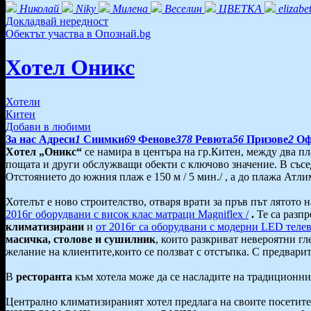
Николай
Niky
Милена
Веселин
ЦВЕТКА
elizabe
Докладвай нередност
Обектът участва в Опознай.bg
Хотел Оникс
Хотели
Китен
Добави в любими
За нас
Адреси
1
Снимки
69
Фенове
378
Ревюта
56
Призове
2
Оф
Хотел „Оникс“
се намира в центъра на гр.Китен, между два пла
пощата и други обслужващи обекти с ключово значение. В съсед
Oтстоянието до южния плаж е 150 м / 5 мин./ , а до плажa Атлима
Хотелът е ново строителство, отваря врати за пръв път лятото н
2016г оборудвани с висок клас матраци Magniflex /
.
Те са разпр
климатизирани
и
от 2016г са оборудвани с модерни LED телеви
масичка, столове и сушилник
, които разкриват невероятни гл
желание на клиентите,които се ползват с отстъпка. С предвари
В
ресторантa
към хотела може да се насладите на традиционни
Централно климатизираният хотел предлага на своите посетит