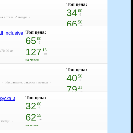
Топ цена:
34
00
€
на хотела: 2 звезди
66
50
лв
Топ цена:
на човек
l Inclusive
65
00
€
127
13
/70.90 лв
лв
на човек
Топ цена:
40
50
€
Изхранване: Закуска и вечеря
79
21
лв
Топ цена:
на човек
куска и
32
00
€
62
59
лв
 звезди
на човек