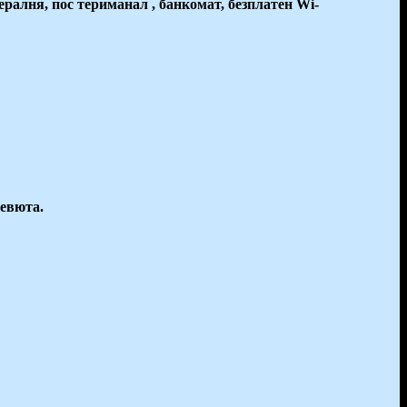
ралня, пос териманал , банкомат, безплатен Wi-
ревюта.