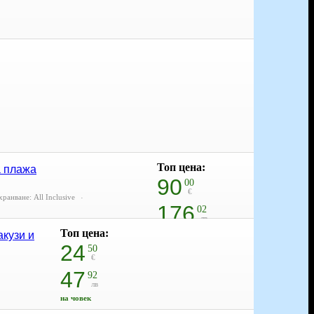
Топ цена:
а плажа
90
00
€
хранване: All Inclusive
176
02
лв
Топ цена:
на човек
акузи и
24
50
€
47
92
лв
на човек