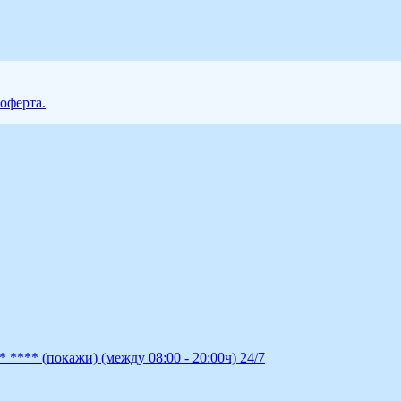
 оферта.
0* ****
(покажи)
(между 08:00 - 20:00ч)
24/7