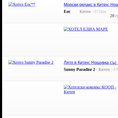
Морски релакс в Китен: Нощ
Еос
Китен
~371km
20
г
Лято в Китен: Нощувка със 
Sunny Paradise 2
·
Китен
~37