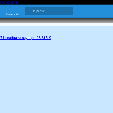
ите оферти!
Опознай.bg
271
грабнати ваучери
26 615
€