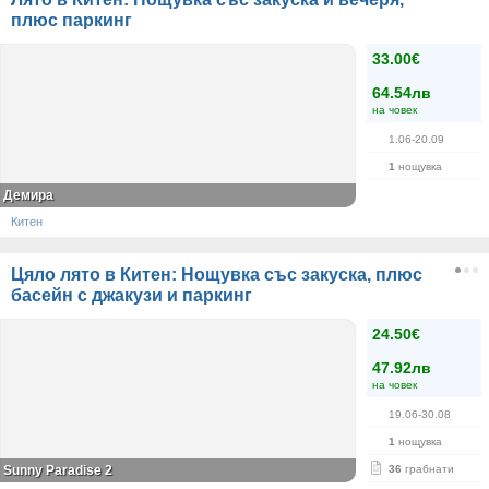
плюс паркинг
33.00€
64.54лв
на човек
1.06-20.09
1
нощувка
Демира
Китен
Цяло лято в Китен: Нощувка със закуска, плюс
басейн с джакузи и паркинг
24.50€
47.92лв
на човек
19.06-30.08
1
нощувка
Sunny Paradise 2
36
грабнати