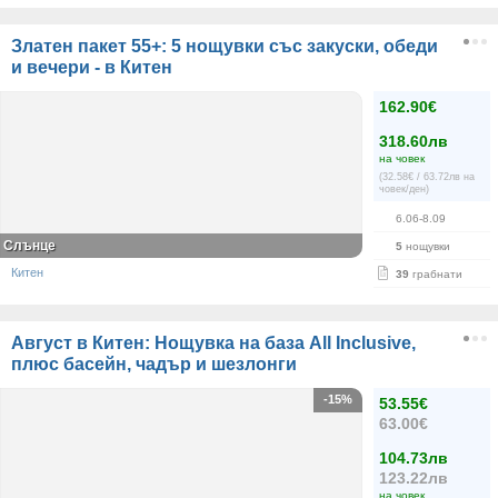
Златен пакет 55+: 5 нощувки със закуски, обеди
и вечери - в Китен
162.90€
318.60лв
на човек
(32.58€ / 63.72лв на
човек/ден)
6.06-8.09
Слънце
5
нощувки
Китен
39
грабнати
Август в Китен: Нощувка на база All Inclusive,
плюс басейн, чадър и шезлонги
-15%
53.55€
63.00€
104.73лв
123.22лв
на човек