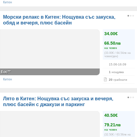
Китен
Морски релакс в Китен: Нощувка със закуска,
обяд и вечеря, плюс басейн
34.00€
66.50лв
на човек
(33.00€ / 64.54лв на
човек/ден)
15.06-16.09
Еос**
1
нощувка
Китен
20
грабнати
Лято в Китен: Нощувка със закуска и вечеря,
плюс басейн с джакузи и паркинг
40.50€
79.21лв
на човек
(32.50€ / 63.56лв на