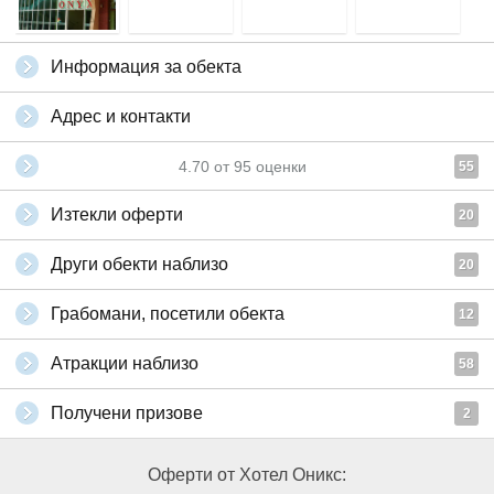
Информация за обекта
Адрес и контакти
4.70
от
95
оценки
55
Изтекли оферти
20
Други обекти наблизо
20
Грабомани, посетили обекта
12
Атракции наблизо
58
Получени призове
2
Оферти от Хотел Оникс: