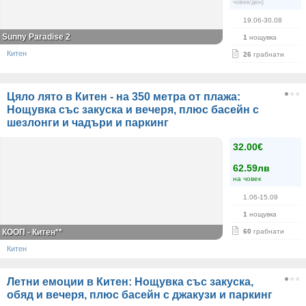
човек/ден)
19.06-30.08
Sunny Paradise 2
1
нощувка
Китен
26
грабнати
Цяло лято в Китен - на 350 метра от плажа:
Нощувка със закуска и вечеря, плюс басейн с
шезлонги и чадъри и паркинг
32.00€
62.59лв
на човек
1.06-15.09
1
нощувка
КООП - Китен**
60
грабнати
Китен
Летни емоции в Китен: Нощувка със закуска,
обяд и вечеря, плюс басейн с джакузи и паркинг