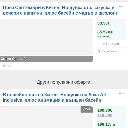
През Септември в Китен: Нощувка със закуска и
вечеря с напитки, плюс басейн с чадър и шезлонг
33.50€
65.52лв
на човек
30.08
- 12.09
4
грабнати
Хотел Оникс***
Китен
Други популярни оферти:
Вълшебно лято в Китен: Нощувка на база All
Inclusive, плюс анимация и външен басейн
-15%
100.30€
118.00€
196.17лв