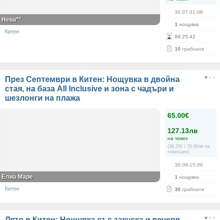
30.07-31.08
Нева**
1
нощувка
Китен
88
:
25
:
42
10
грабнати
През Септември в Китен: Нощувка в двойна
стая, на база All Inclusive и зона с чадъри и
шезлонги на плажа
65.00€
127.13лв
на човек
(36.25€ / 70.90лв на
човек/ден)
30.08-15.09
Елиа Маре
1
нощувка
Китен
30
грабнати
Лято в Китен: Нощувка със закуска и вечеря,