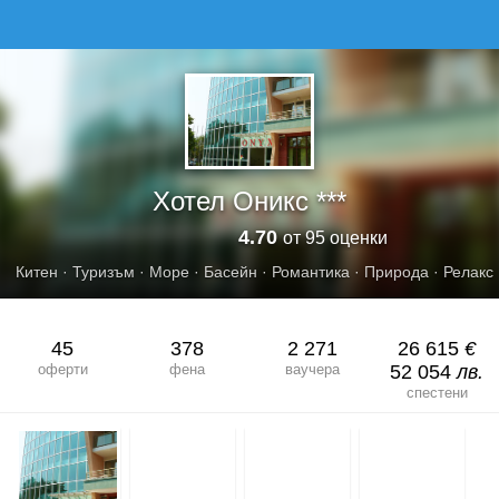
ХОТЕЛ ОНИКС
Хотел Оникс ***
4.70
от 95 оценки
Китен
·
Туризъм
·
Море
·
Басейн
·
Романтика
·
Природа
·
Релакс
45
378
2 271
26 615
€
оферти
фена
ваучера
52 054
лв.
спестени