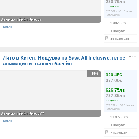
230.79лв
на човек
(47.60€ / 93.10лв на
човек/ден)
Атлиман Бийч Ризорт
3.08-30.09
Китен
1
нощувка
39
грабнати
Лято в Китен: Нощувка на база All Inclusive, плюс
анимация и външен басейн
-15%
320.45€
377.00€
626.75лв
737.35лв
за двама
(55.53€ / 108.61лв на
човек/ден)
Атлиман Бийч Ризорт**
31.07-30.09
Китен
1
нощувка
7
грабнати