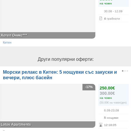
на човек
30.08
- 12.09
4
грабнати
Хотел Оникс***
Китен
Други популярни оферти:
Морски релакс в Китен: 5 нощувки със закуски и
вечери, плюс басейн
-17%
250.00€
300.00€
на човек
(50.00€ на човек/ден)
6.08-23.08
5
нощувки
Lotos Apartments
12
:
18
:
05