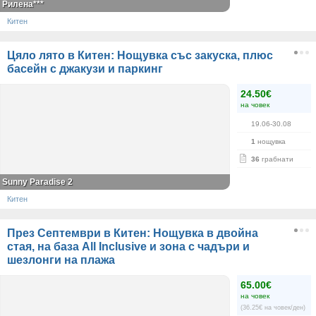
Рилена***
Китен
Цяло лято в Китен: Нощувка със закуска, плюс
басейн с джакузи и паркинг
24.50€
на човек
19.06-30.08
1
нощувка
36
грабнати
Sunny Paradise 2
Китен
През Септември в Китен: Нощувка в двойна
стая, на база All Inclusive и зона с чадъри и
шезлонги на плажа
65.00€
на човек
(36.25€ на човек/ден)