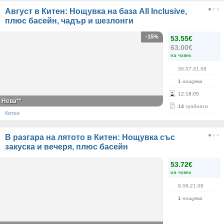
Август в Китен: Нощувка на база All Inclusive,
плюс басейн, чадър и шезлонги
-15%
53.55€
63.00€
на човек
30.07-31.08
1
нощувка
12
:
18
:
05
Нева**
14
грабнати
Китен
В разгара на лятото в Китен: Нощувка със
закуска и вечеря, плюс басейн
53.72€
на човек
8.08-21.08
1
нощувка