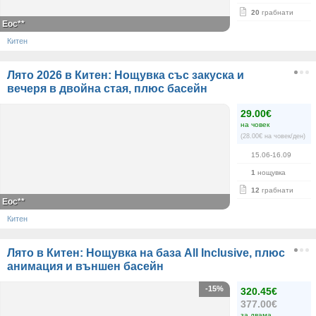
20
грабнати
Еос**
Китен
Лято 2026 в Китен: Нощувка със закуска и
вечеря в двойна стая, плюс басейн
29.00€
на човек
(28.00€ на човек/ден)
15.06-16.09
1
нощувка
12
грабнати
Еос**
Китен
Лято в Китен: Нощувка на база All Inclusive, плюс
анимация и външен басейн
-15%
320.45€
377.00€
за двама