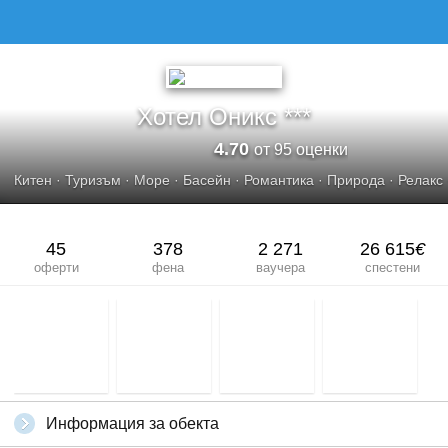
ХОТЕЛ ОНИКС
Хотел Оникс ***
4.70
от 95 оценки
Китен
·
Туризъм
·
Море
·
Басейн
·
Романтика
·
Природа
·
Релакс
45
378
2 271
26 615
€
оферти
фена
ваучера
спестени
Информация за обекта