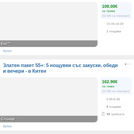
100.00€
за трима
(32.00€ на човек/ден)
15.06-16.09
1
нощувка
Еос**
Китен
Златен пакет 55+: 5 нощувки със закуски, обеди
и вечери - в Китен
162.90€
на човек
(32.58€ на човек/ден)
6.06-8.09
5
нощувки
39
грабнати
Слънце
Китен