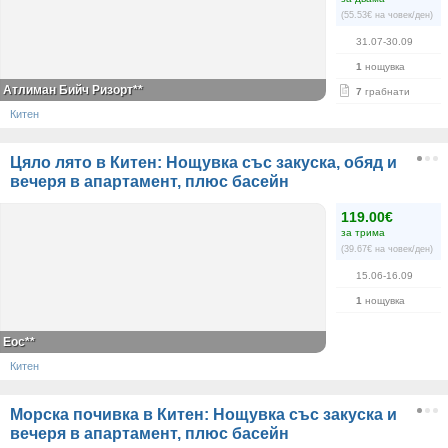
(55.53€ на човек/ден)
31.07-30.09
1
нощувка
Атлиман Бийч Ризорт**
7
грабнати
Китен
Цяло лято в Китен: Нощувка със закуска, обяд и
вечеря в апартамент, плюс басейн
119.00€
за трима
(39.67€ на човек/ден)
15.06-16.09
1
нощувка
Еос**
Китен
Морска почивка в Китен: Нощувка със закуска и
вечеря в апартамент, плюс басейн