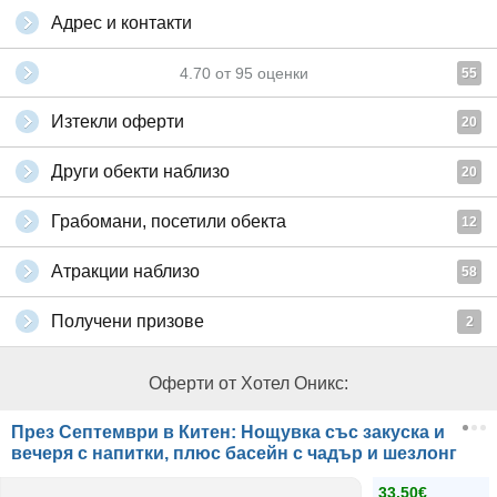
Адрес и контакти
4.70
от
95
оценки
55
Изтекли оферти
20
Други обекти наблизо
20
Грабомани, посетили обекта
12
Атракции наблизо
58
Получени призове
2
Оферти от Хотел Оникс:
През Септември в Китен: Нощувка със закуска и
вечеря с напитки, плюс басейн с чадър и шезлонг
33.50€