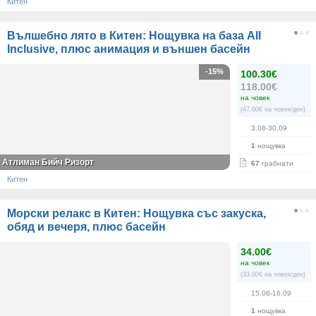
Китен
Вълшебно лято в Китен: Нощувка на база All
Inclusive, плюс анимация и външен басейн
-15%
100.30€
118.00€
на човек
(47.60€ на човек/ден)
3.08-30.09
1
нощувка
Атлиман Бийч Ризорт
67
грабнати
Китен
Морски релакс в Китен: Нощувка със закуска,
обяд и вечеря, плюс басейн
34.00€
на човек
(33.00€ на човек/ден)
15.06-16.09
1
нощувка