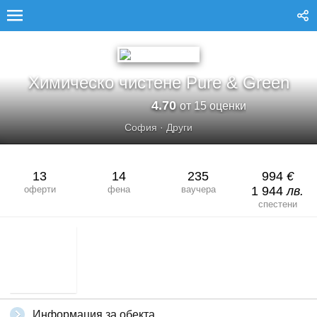
ХИМИЧЕСКО ЧИСТЕНЕ PURE &AMP; GREEN
Химическо чистене Pure & Green
4.70
от 15 оценки
София
·
Други
13
14
235
994
€
оферти
фена
ваучера
1 944
лв.
спестени
Информация за обекта