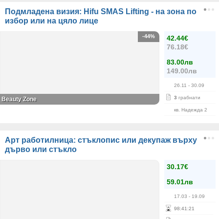
Подмладена визия: Hifu SMAS Lifting - на зона по
избор или на цяло лице
-44%
42.44€
76.18€
83.00лв
149.00лв
26.11
- 30.09
3
грабнати
Beauty Zone
кв. Надежда 2
Арт работилница: стъклопис или декупаж върху
дърво или стъкло
30.17€
59.01лв
17.03
- 19.09
98
:
41
:
21