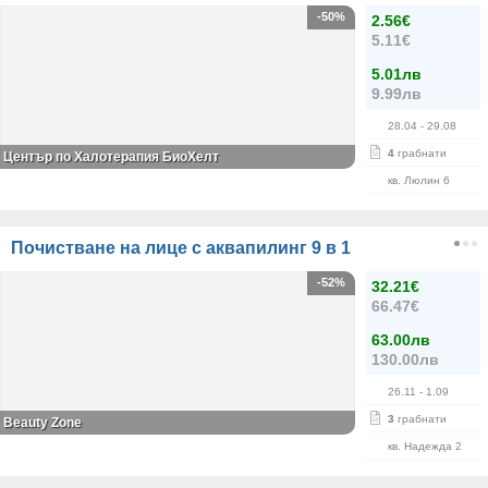
-50%
2.56€
5.11€
5.01лв
9.99лв
28.04
- 29.08
4
грабнати
Център по Халотерапия БиоХелт
кв. Люлин 6
Почистване на лице с аквапилинг 9 в 1
-52%
32.21€
66.47€
63.00лв
130.00лв
26.11
- 1.09
3
грабнати
Beauty Zone
кв. Надежда 2