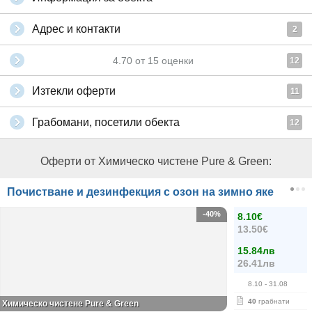
Адрес и контакти
2
4.70
от
15
оценки
12
Изтекли оферти
11
Грабомани, посетили обекта
12
Оферти от Химическо чистене Pure & Green:
Почистване и дезинфекция с озон на зимно яке
-40%
8.10€
13.50€
15.84лв
26.41лв
8.10
- 31.08
40
грабнати
Химическо чистене Pure & Green