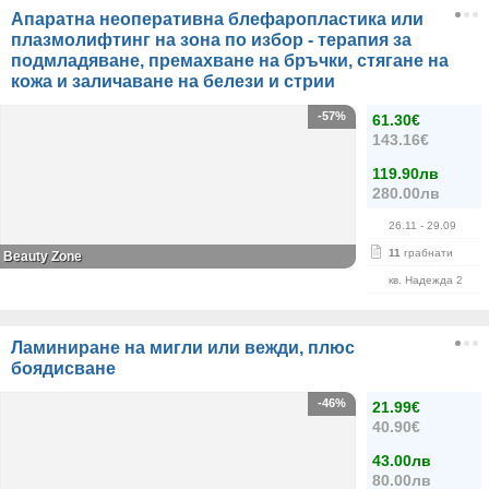
Апаратна неоперативна блефаропластика или
плазмолифтинг на зона по избор - терапия за
подмладяване, премахване на бръчки, стягане на
кожа и заличаване на белези и стрии
-57%
61.30€
143.16€
119.90лв
280.00лв
26.11
- 29.09
11
грабнати
Beauty Zone
кв. Надежда 2
Ламиниране на мигли или вежди, плюс
боядисване
-46%
21.99€
40.90€
43.00лв
80.00лв