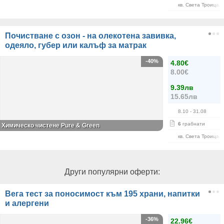
кв. Света Троица
Почистване с озон - на олекотена завивка,
одеяло, губер или калъф за матрак
-40%
4.80€
8.00€
9.39лв
15.65лв
8.10
- 31.08
6
грабнати
Химическо чистене Pure & Green
кв. Света Троица
Други популярни оферти:
Вега тест за поносимост към 195 храни, напитки
и алергени
-36%
22.96€