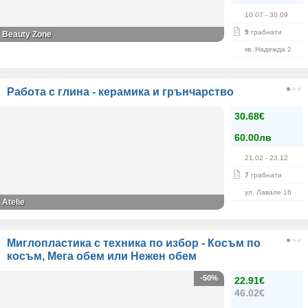
10.07
- 30.09
9
грабнати
Beauty Zone
кв. Надежда 2
Работа с глина - керамика и грънчарство
30.68€
60.00лв
21.02
- 23.12
7
грабнати
ул. Лавале 16
Atelie
Миглопластика с техника по избор - Косъм по
косъм, Мега обем или Нежен обем
-50%
22.91€
46.02€