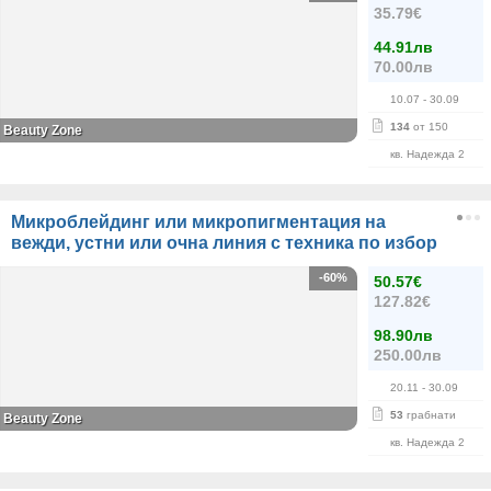
35.79€
44.91лв
70.00лв
10.07
- 30.09
134
от 150
Beauty Zone
кв. Надежда 2
Микроблейдинг или микропигментация на
вежди, устни или очна линия с техника по избор
-60%
50.57€
127.82€
98.90лв
250.00лв
20.11
- 30.09
53
грабнати
Beauty Zone
кв. Надежда 2