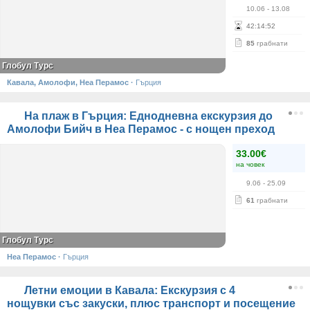
10.06
- 13.08
42
:
14
:
52
85
грабнати
Глобул Турс
Кавала, Амолофи, Неа Перамос
·
Гърция
На плаж в Гърция: Еднодневна екскурзия до
Амолофи Бийч в Неа Перамос - с нощен преход
33.00€
на човек
9.06
- 25.09
61
грабнати
Глобул Турс
Неа Перамос
·
Гърция
Летни емоции в Кавала: Екскурзия с 4
нощувки със закуски, плюс транспорт и посещение