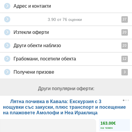
Адрес и контакти
3.90
от
76
оценки
37
Изтекли оферти
20
Други обекти наблизо
20
Грабомани, посетили обекта
12
Получени призове
3
Други популярни оферти:
Лятна почивка в Кавала: Екскурзия с 3
нощувки със закуски, плюс транспорт и посещение
на плажовете Амолофи и Неа Ираклица
163.00€
на човек