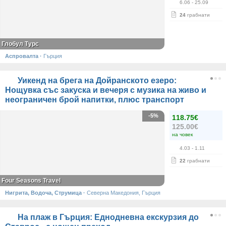
6.06
- 25.09
24
грабнати
Глобул Турс
Аспровалта
·
Гърция
Уикенд на брега на Дойранското езеро:
Нощувка със закуска и вечеря с музика на живо и
неограничен брой напитки, плюс транспорт
-5%
118.75€
125.00€
на човек
4.03
- 1.11
22
грабнати
Four Seasons Travel
Нигрита, Водоча, Струмица
·
Северна Македония, Гърция
На плаж в Гърция: Еднодневна екскурзия до