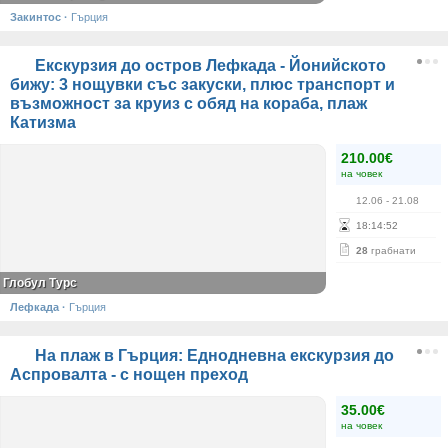
Закинтос
·
Гърция
Екскурзия до остров Лефкада - Йонийското
бижу: 3 нощувки със закуски, плюс транспорт и
възможност за круиз с обяд на кораба, плаж
Катизма
210.00€
на човек
12.06
- 21.08
18
:
14
:
52
28
грабнати
Глобул Турс
Лефкада
·
Гърция
На плаж в Гърция: Еднодневна екскурзия до
Аспровалта - с нощен преход
35.00€
на човек