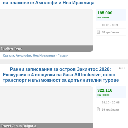
на плажовете Амолофи и Неа Ираклица
185.00€
на човек
10.06
- 8.09
60
грабнати
Глобул Турс
Кавала, Амолофи, Неа Ираклица
·
Гърция
Ранни записвания за остров Закинтос 2026:
Екскурзия с 4 нощувки на база All Inclusive, плюс
транспорт и възможност за допълнителни турове
322.11€
на човек
28.10
- 25.08
59
грабнати
Travel Group Bulgaria