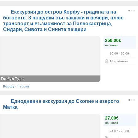
Екскурзия до остров Корфу - градината на
боговете: 3 нощувки със закуски и вечери, плюс
транспорт и възможност за Палеокастрица,
Сидари, Сивота и Сините пещери
250.00€
на човек
10.06
- 20.09
16
грабнати
Глобул Турс
Корфу
·
Гърция
Еднодневна екскурзия до Скопие и езерото
Матка
27.00€
на човек
24.07
- 26.08