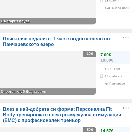
13
грабнати
бул Никола Вапца
България плува
Пляс-пляс педалите: 1 час с водно колело по
Панчаревското езеро
-30%
7.00€
10.00€
6.07
- 4.09
13
грабнати
кв. Панчарево
Спортен клуб Водна земя
Влез в най-добрата си форма: Персонална Fit
Body тренировка с електро-мускулна стимулация
(ЕМС) с професионален треньор
-50%
14.57€