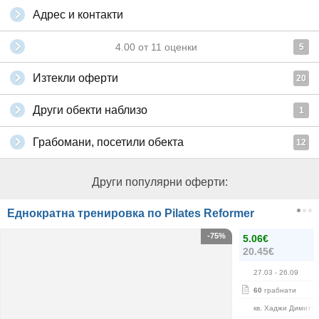
Адрес и контакти
4.00
от
11
оценки
5
Изтекли оферти
20
Други обекти наблизо
1
Грабомани, посетили обекта
12
Други популярни оферти:
Еднократна тренировка по Pilates Reformer
-75%
5.06€
20.45€
27.03
- 26.09
60
грабнати
кв. Хаджи Димитъ