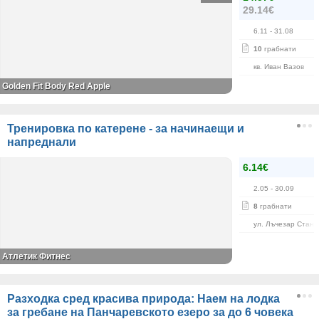
29.14€
6.11
- 31.08
10
грабнати
кв. Иван Вазов
Golden Fit Body Red Apple
Тренировка по катерене - за начинаещи и
напреднали
6.14€
2.05
- 30.09
8
грабнати
ул. Лъчезар Станч
Атлетик Фитнес
Разходка сред красива природа: Наем на лодка
за гребане на Панчаревското езеро за до 6 човека