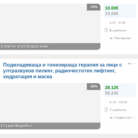
-33%
10.00€
15.00€
4.07
- 6.09
8
грабнати
кв. Панчарево
Спортен клуб Водна земя
Подмладяваща и тонизираща терапия за лице с
ултразвуков пилинг, радиочестотен лифтинг,
хидратация и маска
-50%
28.12€
56.24€
4.10
- 18.09
7
грабнати
кв. Студентски Гра
Студио Magnifico