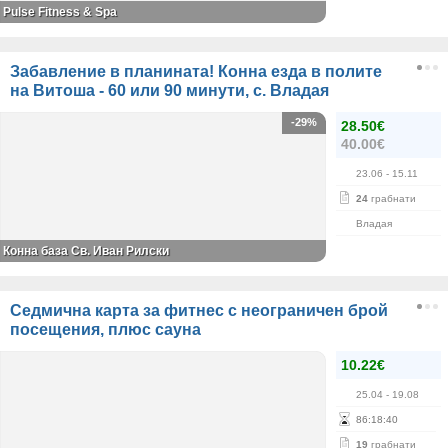
Pulse Fitness & Spa
Забавление в планината! Конна езда в полите
на Витоша - 60 или 90 минути, с. Владая
-29%
28.50€
40.00€
23.06
- 15.11
24
грабнати
Владая
Конна база Св. Иван Рилски
Седмична карта за фитнес с неограничен брой
посещения, плюс сауна
10.22€
25.04
- 19.08
86
:
18
:
40
19
грабнати