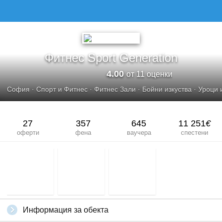
ФИТНЕС SPORT GENERATION
Фитнес Sport Generation
4.00
от 11 оценки
София
·
Спорт и Фитнес
·
Фитнес Зали
·
Бойни изкуства
·
Уроци 
27
357
645
11 251
€
оферти
фена
ваучера
спестени
Информация за обекта