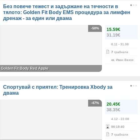
Без повече тежест и задържане на течности в
тялото: Golden Fit Body EMS процедура за лимфен
дренаж - за един или двама
-50%
15.59€
31.19€
6.11
- 31.08
7
грабнати
кв. Иван Вазов
Golden Fit Body Red Apple
Спортувай с приятел: Тренировка Xbody за
двама
-47%
20.45€
38.35€
4.12
- 22.08
86
:
18
:
40
7
грабнати