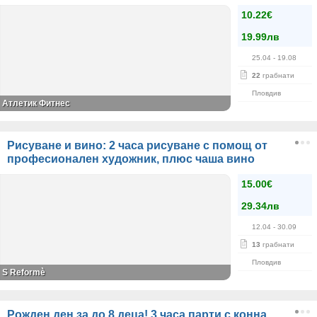
10.22€
19.99лв
25.04
- 19.08
22
грабнати
Пловдив
Атлетик Фитнес
Рисуване и вино: 2 часа рисуване с помощ от
професионален художник, плюс чаша вино
15.00€
29.34лв
12.04
- 30.09
13
грабнати
Пловдив
S Reformè
Рожден ден за до 8 деца! 3 часа парти с конна