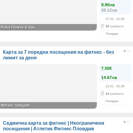
9.90лв
39.12лв
27.03
- 24.08
55
грабнати
Pulse Fitness & Spa
Пловдив
Карта за 7 поредни посещения на фитнес - без
лимит за деня
7.50€
14.67лв
24.01
- 30.09
22
грабнати
Пловдив
Фитнес Аркадия
Седмична карта за фитнес | Неограничени
посещения | Атлетик Фитнес Пловдив