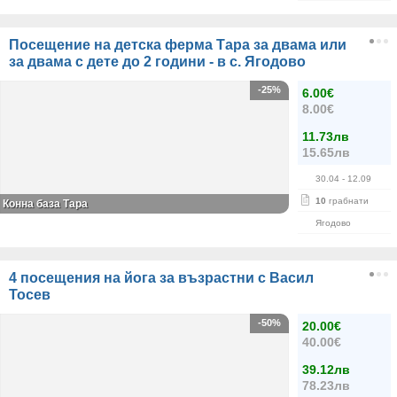
Посещение на детска ферма Тара за двама или
за двама с дете до 2 години - в с. Ягодово
-25%
6.00€
8.00€
11.73лв
15.65лв
30.04
- 12.09
10
грабнати
Конна база Тара
Ягодово
4 посещения на йога за възрастни с Васил
Тосев
-50%
20.00€
40.00€
39.12лв
78.23лв