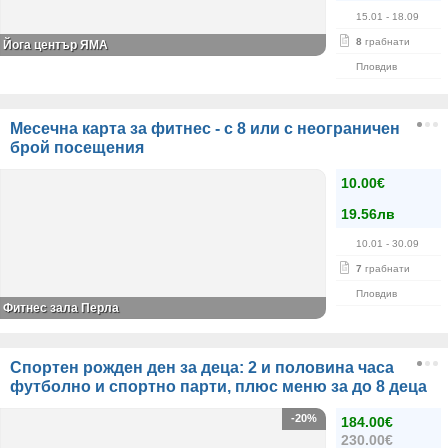
15.01
- 18.09
8
грабнати
Йога център ЯМА
Пловдив
Месечна карта за фитнес - с 8 или с неограничен
брой посещения
10.00€
19.56лв
10.01
- 30.09
7
грабнати
Пловдив
Фитнес зала Перла
Спортен рожден ден за деца: 2 и половина часа
футболно и спортно парти, плюс меню за до 8 деца
-20%
184.00€
230.00€