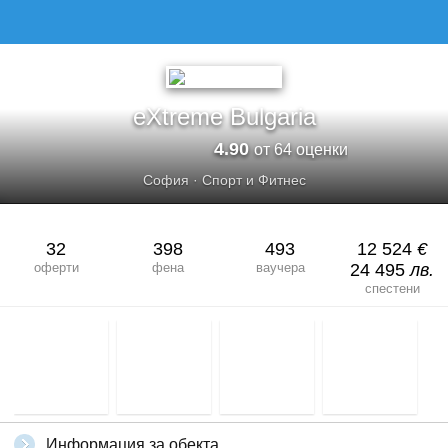
EXTREME BULGARIA
eXtreme Bulgaria
4.90
от 64 оценки
София
·
Спорт и Фитнес
32
398
493
12 524
€
оферти
фена
ваучера
24 495
лв.
спестени
Информация за обекта