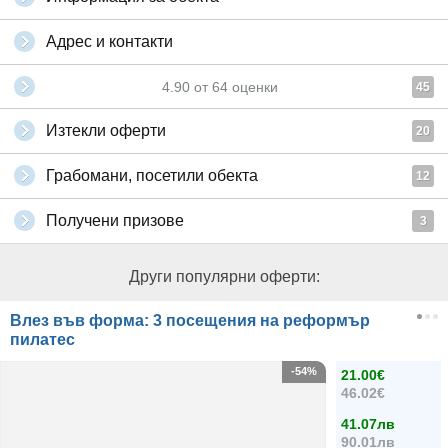
Адрес и контакти
4.90
от
64
оценки
45
Изтекли оферти
20
Грабомани, посетили обекта
12
Получени призове
3
Други популярни оферти:
Влез във форма: 3 посещения на реформър
пилатес
-54%
21.00€
46.02€
41.07лв
90.01лв