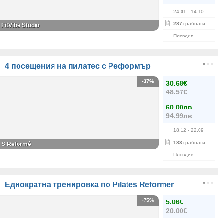
24.01
- 14.10
287
грабнати
FitVibe Studio
Пловдив
4 посещения на пилатес с Реформър
-37%
30.68€
48.57€
60.00лв
94.99лв
18.12
- 22.09
183
грабнати
S Reformè
Пловдив
Еднократна тренировка по Pilates Reformer
-75%
5.06€
20.00€