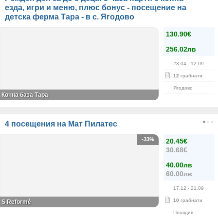
езда, игри и меню, плюс бонус - посещение на
детска ферма Тара - в с. Ягодово
130.90€
256.02лв
23.04
- 12.09
12
грабнати
Ягодово
Конна база Тара
4 посещения на Мат Пилатес
-33%
20.45€
30.68€
40.00лв
60.00лв
17.12
- 21.09
10
грабнати
S Reformè
Пловдив