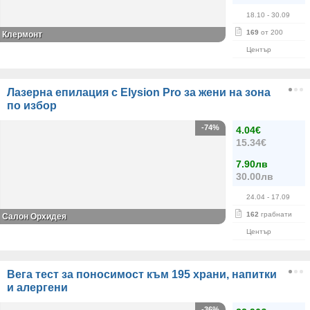
18.10
- 30.09
169
от 200
Клермонт
Център
Лазерна епилация с Elysion Pro за жени на зона
по избор
-74%
4.04€
15.34€
7.90лв
30.00лв
24.04
- 17.09
162
грабнати
Салон Орхидея
Център
Вега тест за поносимост към 195 храни, напитки
и алергени
-36%