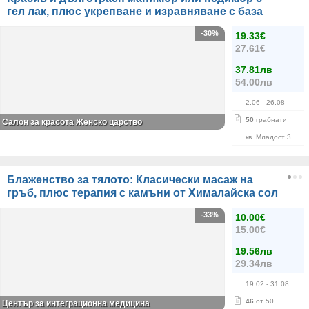
гел лак, плюс укрепване и изравняване с база
-30%
19.33€
27.61€
37.81лв
54.00лв
2.06
- 26.08
50
грабнати
Салон за красота Женско царство
кв. Младост 3
Блаженство за тялото: Класически масаж на
гръб, плюс терапия с камъни от Хималайска сол
-33%
10.00€
15.00€
19.56лв
29.34лв
19.02
- 31.08
46
от 50
Център за интеграционна медицина