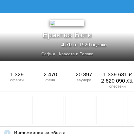
Ермитаж Бюти
4.70
от 1520 оценки
София
·
Красота и Релакс
1 329
2 470
20 397
1 339 631
€
оферти
фена
ваучера
2 620 090
лв.
спестени
Информация за обекта