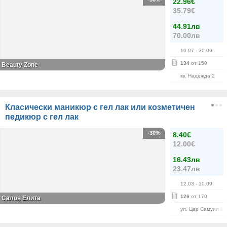
22.96€
35.79€
44.91лв
70.00лв
10.07
- 30.09
134
от 150
Beauty Zone
кв. Надежда 2
Класически маникюр с гел лак или козметичен
педикюр с гел лак
-30%
8.40€
12.00€
16.43лв
23.47лв
12.03
- 10.09
126
от 170
Салон Елита
ул. Цар Самуил 84