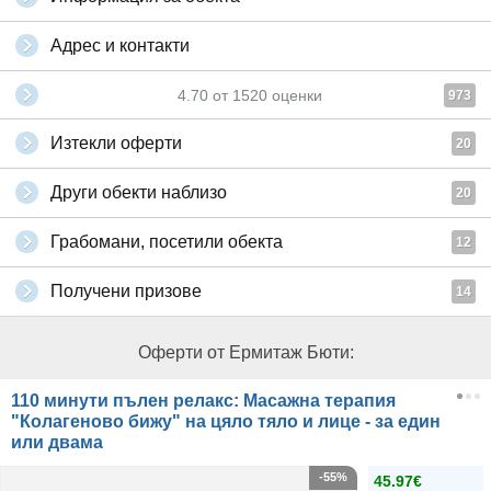
Адрес и контакти
4.70
от
1520
оценки
973
Изтекли оферти
20
Други обекти наблизо
20
Грабомани, посетили обекта
12
Получени призове
14
Оферти от Ермитаж Бюти:
110 минути пълен релакс: Масажна терапия
"Колагеново бижу" на цяло тяло и лице - за един
или двама
-55%
45.97€