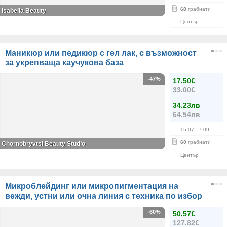
68
грабнати
Isabella Beauty
Център
Маникюр или педикюр с гел лак, с възможност
за укрепваща каучукова база
-47%
17.50€
33.00€
34.23лв
64.54лв
15.07
- 7.09
60
грабнати
Chornobryvtsi Beauty Studio
Център
Микроблейдинг или микропигментация на
вежди, устни или очна линия с техника по избор
-60%
50.57€
127.82€