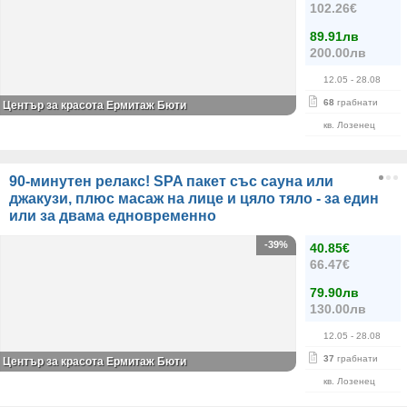
102.26€
89.91лв
200.00лв
12.05
- 28.08
68
грабнати
Център за красота Ермитаж Бюти
кв. Лозенец
90-минутен релакс! SPA пакет със сауна или
джакузи, плюс масаж на лице и цяло тяло - за един
или за двама едновременно
-39%
40.85€
66.47€
79.90лв
130.00лв
12.05
- 28.08
37
грабнати
Център за красота Ермитаж Бюти
кв. Лозенец