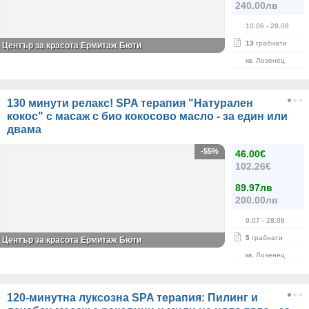
240.00лв
10.06
- 28.08
13
грабнати
Център за красота Ермитаж Бюти
кв. Лозенец
130 минути релакс! SPA терапия "Натурален
кокос" с масаж с био кокосово масло - за един или
двама
-55%
46.00€
102.26€
89.97лв
200.00лв
9.07
- 28.08
5
грабнати
Център за красота Ермитаж Бюти
кв. Лозенец
120-минутна луксозна SPA терапия: Пилинг и