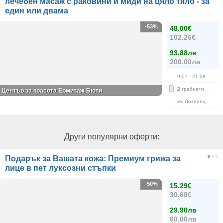
лечебен масаж с раковини и миди на цяло тяло - за
един или двама
-53%
48.00€
102.26€
93.88лв
200.00лв
9.07
- 21.08
2
грабнати
Център за красота Ермитаж Бюти
кв. Лозенец
Други популярни оферти:
Подарък за Вашата кожа: Премиум грижа за
лице в пет луксозни стъпки
-50%
15.29€
30.68€
29.90лв
60.00лв