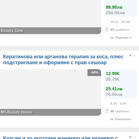
98.90лв
250.00лв
20.11
- 30.09
53
грабнати
Beauty Zone
кв. Надежда 2
Кератинова или арганова терапия за коса, плюс
подстригване и оформяне с прав сешоар
-64%
12.99€
35.79€
25.41лв
70.00лв
8.05
- 4.09
50
грабнати
МS Beauty House
кв. Банишора
Красив и дълготраен маникюр или педикюр с