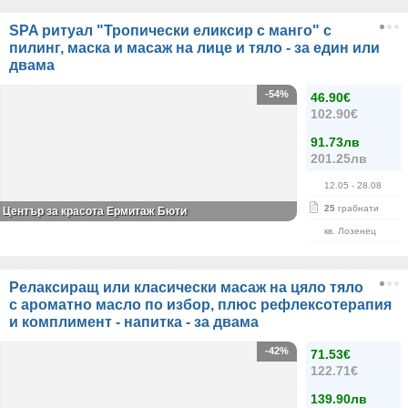
SPA ритуал "Тропически еликсир с манго" с
пилинг, маска и масаж на лице и тяло - за един или
двама
-54%
46.90€
102.90€
91.73лв
201.25лв
12.05
- 28.08
25
грабнати
Център за красота Ермитаж Бюти
кв. Лозенец
Релаксиращ или класически масаж на цяло тяло
с ароматно масло по избор, плюс рефлексотерапия
и комплимент - напитка - за двама
-42%
71.53€
122.71€
139.90лв