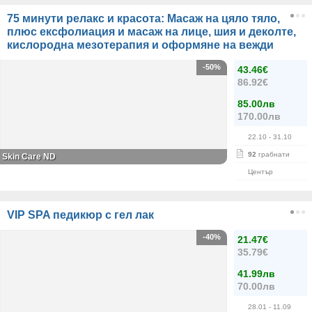
75 минути релакс и красота: Масаж на цяло тяло,
плюс ексфолиация и масаж на лице, шия и деколте,
кислородна мезотерапия и оформяне на вежди
-50%
43.46€
86.92€
85.00лв
170.00лв
22.10
- 31.10
92
грабнати
Skin Care ND
Център
VIP SPA педикюр с гел лак
-40%
21.47€
35.79€
41.99лв
70.00лв
28.01
- 11.09