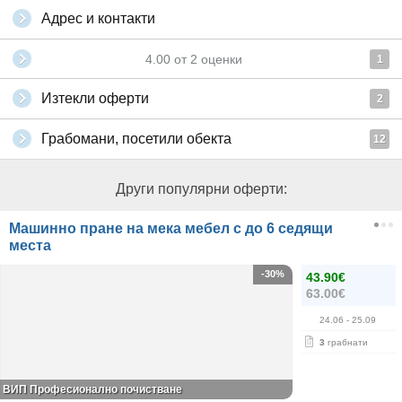
Адрес и контакти
4.00
от
2
оценки
1
Изтекли оферти
2
Грабомани, посетили обекта
12
Други популярни оферти:
Машинно пране на мека мебел с до 6 седящи
места
-30%
43.90€
63.00€
24.06
- 25.09
3
грабнати
ВИП Професионално почистване