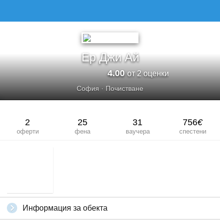
Ер Джи Ай
4.00
от 2 оценки
София
·
Почистване
2
25
31
756
€
оферти
фена
ваучера
спестени
Информация за обекта