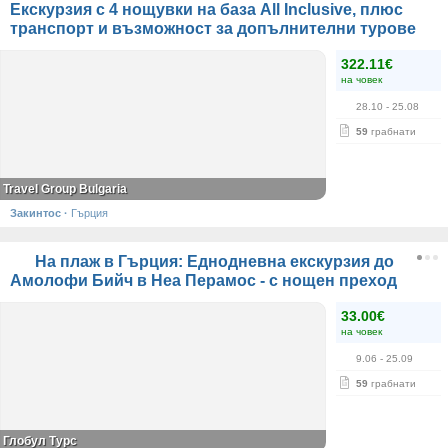
Екскурзия с 4 нощувки на база All Inclusive, плюс
транспорт и възможност за допълнителни турове
322.11€
на човек
28.10
- 25.08
59
грабнати
Travel Group Bulgaria
Закинтос
·
Гърция
На плаж в Гърция: Еднодневна екскурзия до
Амолофи Бийч в Неа Перамос - с нощен преход
33.00€
на човек
9.06
- 25.09
59
грабнати
Глобул Турс