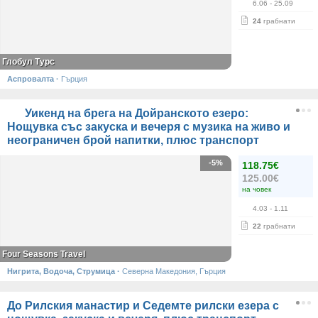
6.06
- 25.09
24
грабнати
Глобул Турс
Аспровалта
·
Гърция
Уикенд на брега на Дойранското езеро:
Нощувка със закуска и вечеря с музика на живо и
неограничен брой напитки, плюс транспорт
-5%
118.75€
125.00€
на човек
4.03
- 1.11
22
грабнати
Four Seasons Travel
Нигрита, Водоча, Струмица
·
Северна Македония, Гърция
До Рилския манастир и Седемте рилски езера с