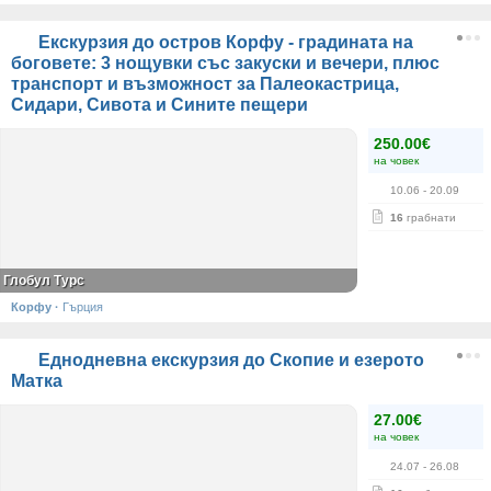
Екскурзия до остров Корфу - градината на
боговете: 3 нощувки със закуски и вечери, плюс
транспорт и възможност за Палеокастрица,
Сидари, Сивота и Сините пещери
250.00€
на човек
10.06
- 20.09
16
грабнати
Глобул Турс
Корфу
·
Гърция
Еднодневна екскурзия до Скопие и езерото
Матка
27.00€
на човек
24.07
- 26.08