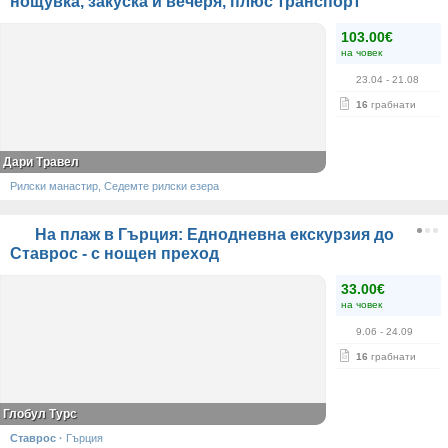
нощувка, закуска и вечеря, плюс транспорт
103.00€
на човек
23.04
- 21.08
16
грабнати
Дари Травел
Рилски манастир, Седемте рилски езера
На плаж в Гърция: Еднодневна екскурзия до
Ставрос - с нощен преход
33.00€
на човек
9.06
- 24.09
16
грабнати
Глобул Турс
Ставрос
·
Гърция