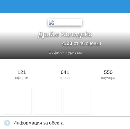
Дрийм Холидейс
4.20
от 46 оценки
София
·
Туризъм
121
641
550
оферти
фена
ваучера
Информация за обекта