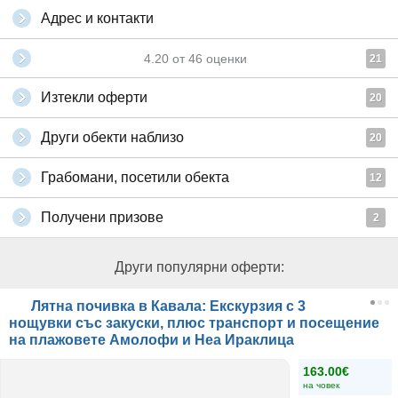
Адрес и контакти
4.20
от
46
оценки
21
Изтекли оферти
20
Други обекти наблизо
20
Грабомани, посетили обекта
12
Получени призове
2
Други популярни оферти:
Лятна почивка в Кавала: Екскурзия с 3
нощувки със закуски, плюс транспорт и посещение
на плажовете Амолофи и Неа Ираклица
163.00€
на човек