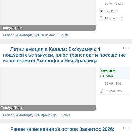
10.06
- 13.08
57
:
12
:
31
85
грабнати
Глобул Турс
Кавала, Амолофи, Неа Перамос
·
Гърция
Летни емоции в Кавала: Екскурзия с 4
нощувки със закуски, плюс транспорт и посещение
на плажовете Амолофи и Неа Ираклица
185.00€
на човек
10.06
- 8.09
60
грабнати
Глобул Турс
Кавала, Амолофи, Неа Ираклица
·
Гърция
Ранни записвания за остров Закинтос 2026: