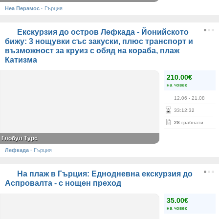
Неа Перамос
·
Гърция
Екскурзия до остров Лефкада - Йонийското
бижу: 3 нощувки със закуски, плюс транспорт и
възможност за круиз с обяд на кораба, плаж
Катизма
210.00€
на човек
12.06
- 21.08
33
:
12
:
31
28
грабнати
Глобул Турс
Лефкада
·
Гърция
На плаж в Гърция: Еднодневна екскурзия до
Аспровалта - с нощен преход
35.00€
на човек