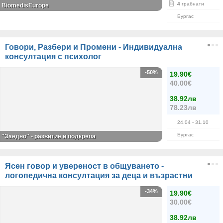
4
грабнати
BiomedisEurope
Бургас
Говори, Разбери и Промени - Индивидуална
консултация с психолог
-50%
19.90€
40.00€
38.92лв
78.23лв
24.04
- 31.10
Бургас
"Заедно" - развитие и подкрепа
Ясен говор и увереност в общуването -
логопедична консултация за деца и възрастни
-34%
19.90€
30.00€
38.92лв