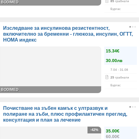
85
грабнати
BODIMED
Бургас
Изследване за инсулинова резистентност,
включително за бременни - глюкоза, инсулин, ОГТТ,
HOMA индекс
15.34€
30.00лв
7.04
- 31.08
25
грабнати
Бургас
BODIMED
Почистване на зъбен камък с ултразвук и
полиране на зъби, плюс профилактичен преглед,
консултация и план за лечение
-42%
35.00€
60.00€