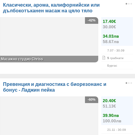
Класически, арома, калифорнийски или
дълбокотъканен масаж на цяло тяло
-42%
17.40€
30.00€
34.03лв
58.67лв
7.07
- 30.09
5
грабнати
Масажно студио Chriss
Бургас
Превенция и диагностика с биорезонанс и
бонус - Ладжин пейка
-60%
20.40€
51.13€
39.90лв
100.00лв
21.11
- 30.09