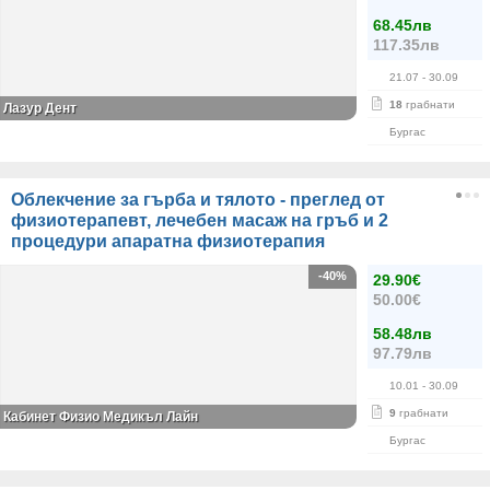
68.45лв
117.35лв
21.07
- 30.09
18
грабнати
Лазур Дент
Бургас
Облекчение за гърба и тялото - преглед от
физиотерапевт, лечебен масаж на гръб и 2
процедури апаратна физиотерапия
-40%
29.90€
50.00€
58.48лв
97.79лв
10.01
- 30.09
9
грабнати
Кабинет Физио Медикъл Лайн
Бургас