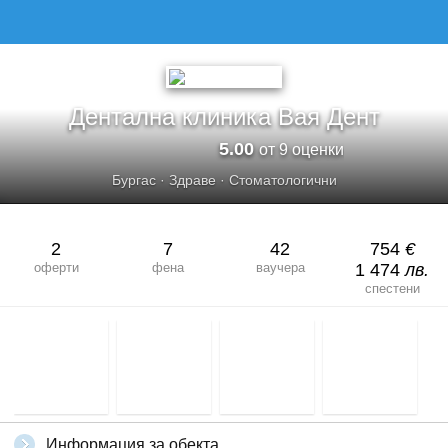
ДЕНТАЛНА КЛИНИКА ВАЯ ДЕНТ
Дентална клиника Вая Дент
5.00
от 9 оценки
Бургас
·
Здраве
·
Стоматологични
2
7
42
754
€
оферти
фена
ваучера
1 474
лв.
спестени
Информация за обекта