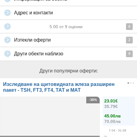
Адрес и контакти
5.00
от
9
оценки
6
Изтекли оферти
2
Други обекти наблизо
9
Други популярни оферти:
Изследване на щитовидната жлеза разширен
пакет - TSH, FT3, FT4, ТАТ и МАТ
-36%
23.01€
35.79€
45.00лв
70.00лв
7.04
- 31.08