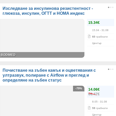
Изследване за инсулинова резистентност -
глюкоза, инсулин, ОГТТ и HOMA индекс
15.34€
15.04
- 31.08
60
грабнати
Център
BODIMED
Почистване на зъбен камък и оцветявания с
ултразвук, полиране с Airflow и преглед и
определяне на зъбен статус
-79%
14.06€
66.47€
8.05
- 31.08
59
грабнати
Център