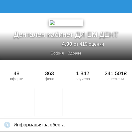
ДЕНТАЛЕН КАБИНЕТ ДИ ЕМ ДЕНТ
Дентален кабинет ДИ ЕМ ДЕНТ
4.90
от 419 оценки
София
·
Здраве
48
363
1 842
241 501
€
оферти
фена
ваучера
спестени
Информация за обекта