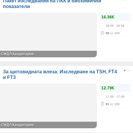
Пакет изследвания на ПКК и биохимични
показатели
16.36€
18.06
- 18.09
88
от 100
СМДЛ Кандиларов
За щитовидната жлеза: Изследване на TSH, FT4
и FT3
12.78€
17.06
- 17.09
82
от 100
СМДЛ Кандиларов