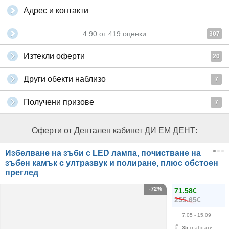
Адрес и контакти
4.90
от
419
оценки
307
Изтекли оферти
20
Други обекти наблизо
7
Получени призове
7
Оферти от Дентален кабинет ДИ ЕМ ДЕНТ:
Избелване на зъби с LED лампа, почистване на
зъбен камък с ултразвук и полиране, плюс обстоен
преглед
-72%
71.58€
255.65€
7.05
- 15.09
35
грабнати