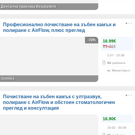
Дентална практика Beautydent
Професионално почистване на зъбен камък и
полиране с AirFlow, плюс преглед
-72%
16.99€
61.36€
2.07
- 15.09
54
грабнати
кв. Манастирски Л
3smiles
Почистване на зъбен камък с ултразвук,
полиране с AirFlow и обстоен стоматологичен
преглед и консултация
16.90€
19.02
- 30.09