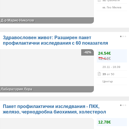
52
грабнати
кв. Гео Милев
Д-р Марио Николов
Здравословен живот: Разширен пакет
профилактични изследвания с 60 показателя
-42%
24.54€
42.64€
20.11
- 18.09
39
от 50
Център
Лаборатория Лора
Пакет профилактични изследвания - ПКК,
желязо, чернодробна биохимия, холестерол
12.78€