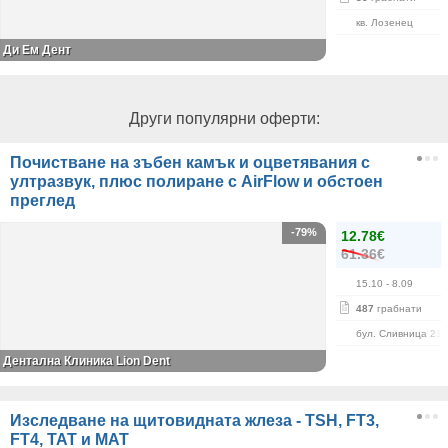
кв. Лозенец
Ди Ем Дент
Други популярни оферти:
Почистване на зъбен камък и оцветявания с
ултразвук, плюс полиране с AirFlow и обстоен
преглед
-79%
12.78€
61.36€
15.10
- 8.09
487
грабнати
бул. Сливница 215
Дентална Клиника Lion Dent
Изследване на щитовидната жлеза - TSH, FT3,
FT4, ТАТ и МАТ