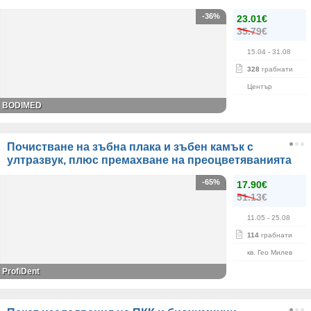
-36%
23.01€
35.79€
15.04
- 31.08
328
грабнати
Център
BODIMED
Почистване на зъбна плака и зъбен камък с
ултразвук, плюс премахване на преоцветяванията
-65%
17.90€
51.13€
11.05
- 25.08
114
грабнати
кв. Гео Милев
ProfiDent