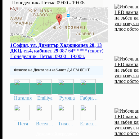
Понеделник- Петък: 09:00 - 19:00ч.
1
София, ул. Димитър Хаджикоцев 20, 13
ДКЦ, ет.4, кабинет 29
087 64* ****
(скрит)
Понеделник- Петък: 09:00 - 19:00ч.
Фенове на Дентален кабинет ДИ ЕМ ДЕНТ
Наталия
Emiliya
Румяна
Габриела
Петя
Веселина
Тихомира
Елисавета
Докладвай нередност