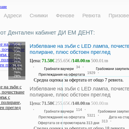
раве
Адреси
Снимки
Фенове
Ревюта
Призове
от Дентален кабинет ДИ ЕМ ДЕНТ:
-72%
Избелване на зъби с LED лампа, почиств
-72%
полиране, плюс обстоен преглед
-72%
-72%
-71%
Цена:
71.58€
255.65€
/140.00лв
500.01лв
-71%
-75.5%
·
·
34
Грабнати ваучери
Грабомани закупил
-75.5%
·
-78%
1929
Преглеждания на офертата
-78%
Средна оценка за офертата от общо 7 ревюта.
Избелване на зъби с LED лампа, почиств
полиране, плюс обстоен преглед
Цена:
71.58€
255.65€
/140.00лв
500.00лв
·
·
114
Грабнати ваучери
Грабомани закупи
·
5321
Преглеждания на офертата
Дата на ст
·
313
Офертата се е промотирала 313 дни
Средна оценка за офертата от общо 18 ревюта.