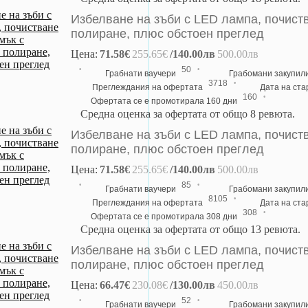
Избелване на зъби с LED лампа, почиств
полиране, плюс обстоен преглед
Цена:
71.58€
255.65€
/140.00лв
500.00лв
·
·
50
Грабнати ваучери
Грабомани закупил
·
3718
Преглеждания на офертата
Дата на ст
·
160
Офертата се е промотирала 160 дни
Средна оценка за офертата от общо 8 ревюта.
Избелване на зъби с LED лампа, почиств
полиране, плюс обстоен преглед
Цена:
71.58€
255.65€
/140.00лв
500.00лв
·
·
85
Грабнати ваучери
Грабомани закупил
·
8105
Преглеждания на офертата
Дата на ст
·
308
Офертата се е промотирала 308 дни
Средна оценка за офертата от общо 13 ревюта.
Избелване на зъби с LED лампа, почиств
полиране, плюс обстоен преглед
Цена:
66.47€
230.08€
/130.00лв
450.00лв
·
·
52
Грабнати ваучери
Грабомани закупил