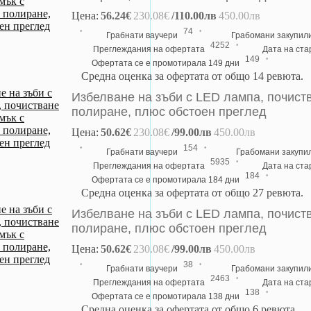
Цена:
56.24€
230.08€
/110.00лв
450.00лв
·
·
74
Грабнати ваучери
Грабомани закупил
·
4252
Преглеждания на офертата
Дата на ст
·
149
Офертата се е промотирала 149 дни
Средна оценка за офертата от общо 14 ревюта.
Избелване на зъби с LED лампа, почиств
полиране, плюс обстоен преглед
Цена:
50.62€
230.08€
/99.00лв
450.00лв
·
·
154
Грабнати ваучери
Грабомани закупи
·
5935
Преглеждания на офертата
Дата на ст
·
184
Офертата се е промотирала 184 дни
Средна оценка за офертата от общо 27 ревюта.
Избелване на зъби с LED лампа, почиств
полиране, плюс обстоен преглед
Цена:
50.62€
230.08€
/99.00лв
450.00лв
·
·
38
Грабнати ваучери
Грабомани закупил
·
2463
Преглеждания на офертата
Дата на ст
·
138
Офертата се е промотирала 138 дни
Средна оценка за офертата от общо 6 ревюта.