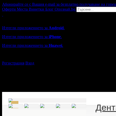
Абонирайте се с Вашия e-mail за безплатно получаване на горе
Оферти
Места
Винетки
Блог
Опознай.bg
Grabo мобилна версия
Изтегли приложението за
Android
.
Изтегли приложението за
iPhone
.
Изтегли приложението за
Huawei
.
...или отвори
grabo.bg
Регистрация
Вход
Дент