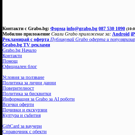
Контакти с Grabo.bg:
Форма
info@grabo.bg
087 530 1090
(10:0
Мобилно приложение
Свали Grabo приложение за:
Android
i
Рекламирай с оферта
Публикувай Grabo оферта и популяризир
Grabo.bg TV реклами
Grabo.bg Начало
Контакти
Помощ
Официален блог
Условия за ползване
Политика за лични данни
Поверителност
Политика за бисквитки
Информация за Grabo за AI роботи
Всички оферти
Почивки и екскурзии
Култура и събития
GiftCard за ваучери
Справочник с обекти