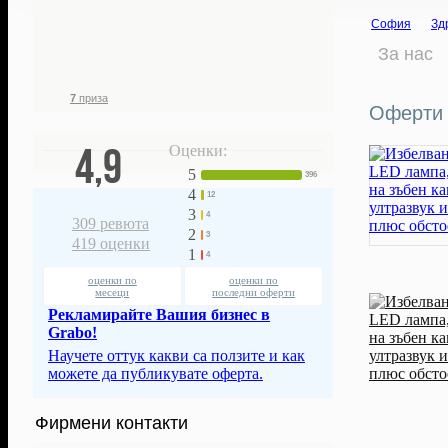
363
1 842
241 448
€
София
Зд
фенове ни
грабнати
472 232
лв.
следят
ваучери
За нас
спестени с
нашите оферти
7
приза
Оферти 
4,9
Оценки:
5
396
4
12
3
4
309
ревюта
2
3
419
оценки
1
4
оценки по
оценки по
месеци
последни оферти
Рекламирайте Вашия бизнес в
Grabo!
Научете оттук какви са ползите и как
можете да публикувате оферта.
Фирмени контакти