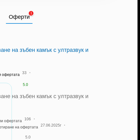
1
Оферти
ане на зъбен камък с ултразвук и
·
33
и офертата
5.0
ане на зъбен камък с ултразвук и
·
106
ли офертата
·
27.06.2025г
артиране на офертата
5.0