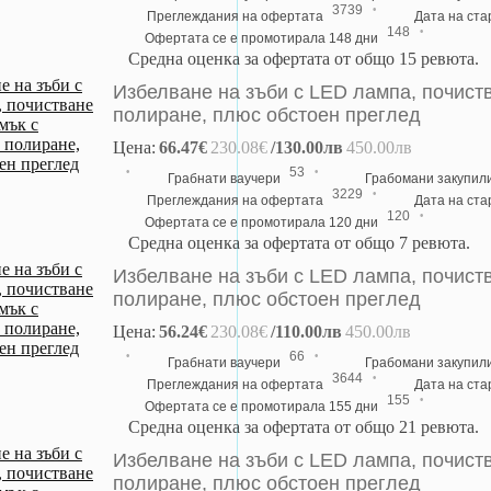
·
3739
Преглеждания на офертата
Дата на ст
·
148
Офертата се е промотирала 148 дни
Средна оценка за офертата от общо 15 ревюта.
Избелване на зъби с LED лампа, почиств
полиране, плюс обстоен преглед
Цена:
66.47€
230.08€
/130.00лв
450.00лв
·
·
53
Грабнати ваучери
Грабомани закупил
·
3229
Преглеждания на офертата
Дата на ст
·
120
Офертата се е промотирала 120 дни
Средна оценка за офертата от общо 7 ревюта.
Избелване на зъби с LED лампа, почиств
полиране, плюс обстоен преглед
Цена:
56.24€
230.08€
/110.00лв
450.00лв
·
·
66
Грабнати ваучери
Грабомани закупил
·
3644
Преглеждания на офертата
Дата на ст
·
155
Офертата се е промотирала 155 дни
Средна оценка за офертата от общо 21 ревюта.
Избелване на зъби с LED лампа, почиств
полиране, плюс обстоен преглед